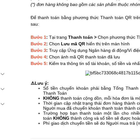
(*) đơn hàng không bao gồm các sản phẩm thuộc nhóm
Để thanh toán bằng phương thức Thanh toán QR trê
sau:
Bước 1
:
Tại trang
Thanh toán >
Chọn phương thức 
Bước 2
:
Chọn
Lưu mã QR
hiển thị trên màn hình
Bước 3
:
Truy cập Ứng dụng Ngân hàng di động/Ví điệ
Bước 4
:
Chọn ảnh mã QR thanh toán đã lưu
Bước 5:
Kiểm tra thông tin số tài khoản, số tiền và nh
⚠️Lưu ý:
Số tiền chuyển khoản phải bằng Tổng Thanh 
Thanh Toán
KHÔNG
thanh toán cộng dồn, mỗi hóa đơn là mộ
Thời gian cập nhật trạng thái đơn hàng thành 
Người mua đã chuyển khoản thanh toán thành 
Trường hợp bạn thanh toán một lần cho nhiề
toán
KHÔNG
thành công và số tiền sẽ được hoàn
Phí giao dịch chuyển tiền sẽ do Người mua trả (n