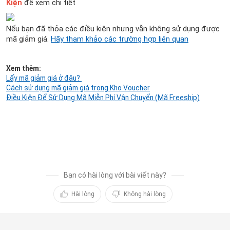
Kiện
 để xem chi tiết
Nếu bạn đã thỏa các điều kiện nhưng vẫn không sử dụng được 
mã giảm giá. 
Hãy tham khảo các trường hợp liên quan
Lấy mã giảm giá ở đâu? 
Cách sử dụng mã giảm giá trong Kho Voucher
Điều Kiện Để Sử Dụng Mã Miễn Phí Vận Chuyển (Mã Freeship)
dieu kiện sử dụng mã giảm giá

mã giảm giá

ma giam gia 

điều kiện sử dụng mã giảm giá
Bạn có hài lòng với bài viết này?
Hài lòng
Không hài lòng