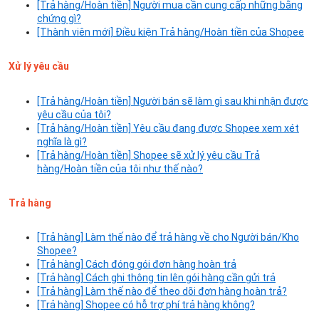
[Trả hàng/Hoàn tiền] Người mua cần cung cấp những bằng
chứng gì?
[Thành viên mới] Điều kiện Trả hàng/Hoàn tiền của Shopee
Xử lý yêu cầu
[Trả hàng/Hoàn tiền] Người bán sẽ làm gì sau khi nhận được
yêu cầu của tôi?
[Trả hàng/Hoàn tiền] Yêu cầu đang được Shopee xem xét
nghĩa là gì?
[Trả hàng/Hoàn tiền] Shopee sẽ xử lý yêu cầu Trả
hàng/Hoàn tiền của tôi như thế nào?
Trả hàng
[Trả hàng] Làm thế nào để trả hàng về cho Người bán/Kho
Shopee?
[Trả hàng] Cách đóng gói đơn hàng hoàn trả
[Trả hàng] Cách ghi thông tin lên gói hàng cần gửi trả
[Trả hàng] Làm thế nào để theo dõi đơn hàng hoàn trả?
[Trả hàng] Shopee có hỗ trợ phí trả hàng không?