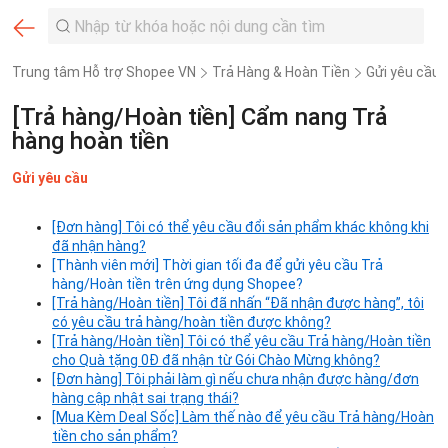
Trung tâm Hỗ trợ Shopee VN
Trả Hàng & Hoàn Tiền
Gửi yêu cầu 
[Trả hàng/Hoàn tiền] Cẩm nang Trả
hàng hoàn tiền
Gửi yêu cầu
[Đơn hàng] Tôi có thể yêu cầu đổi sản phẩm khác không khi
đã nhận hàng?
[Thành viên mới] Thời gian tối đa để gửi yêu cầu Trả
hàng/Hoàn tiền trên ứng dụng Shopee?
[Trả hàng/Hoàn tiền] Tôi đã nhấn “Đã nhận được hàng”, tôi
có yêu cầu trả hàng/hoàn tiền được không?
[Trả hàng/Hoàn tiền] Tôi có thể yêu cầu Trả hàng/Hoàn tiền
cho Quà tặng 0Đ đã nhận từ Gói Chào Mừng không?
[Đơn hàng] Tôi phải làm gì nếu chưa nhận được hàng/đơn
hàng cập nhật sai trạng thái?
[Mua Kèm Deal Sốc] Làm thế nào để yêu cầu Trả hàng/Hoàn
tiền cho sản phẩm?