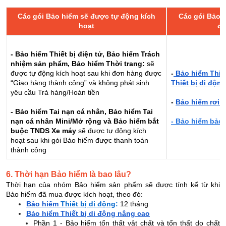
Các gói Bảo hiểm sẽ được tự động kích
Các gói Bảo 
hoạt
độ
- Bảo hiểm Thiết bị điện tử, Bảo hiểm Trách
nhiệm sản phẩm, Bảo hiểm Thời trang:
sẽ
được tự động kích hoạt sau khi đơn hàng được
-
Bảo hiểm Thiết
“Giao hàng thành công” và không phát sinh
Thiết bị di độn
yêu cầu Trả hàng/Hoàn tiền
-
Bảo hiểm rơi 
- Bảo hiểm Tai nạn cá nhân, Bảo hiểm Tai
nạn cá nhân Mini/Mở rộng và Bảo hiểm bắt
- Bảo hiểm bảo
buộc TNDS Xe máy
sẽ được tự động kích
hoạt sau khi gói Bảo hiểm được thanh toán
thành công
6. Thời hạn Bảo hiểm là bao lâu?
Thời hạn của nhóm Bảo hiểm sản phẩm sẽ được tính kể từ khi
Bảo hiểm đã mua được kích hoạt, theo đó:
Bảo hiểm
Thiết bị di động
:
12 tháng
Bảo hiểm Thiết bị di động nâng cao
Phần 1 - Bảo hiểm tổn thất vật chất và tổn thất do chất