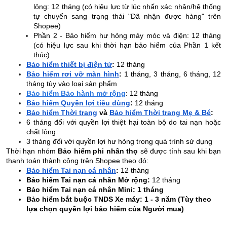
lỏng: 12 tháng (có hiệu lực từ lúc nhấn xác nhận/hệ thống
tự chuyển sang trạng thái "Đã nhận được hàng" trên
Shopee)
Phần 2 - Bảo hiểm hư hỏng máy móc và điện: 12 tháng
(có hiệu lực sau khi thời hạn bảo hiểm của Phần 1 kết
thúc)
Bảo hiểm thiết bị điện tử
:
12 tháng
Bảo hiểm rơi vỡ màn hình
:
1 tháng, 3 tháng, 6 tháng, 12
tháng tùy vào loại sản phẩm
Bảo hiểm Bảo hành mở rộng
: 12 tháng
Bảo hiểm Quyền lợi tiêu dùng
:
12 tháng
Bảo hiểm Thời trang
và
Bảo hiểm Thời trang Mẹ & Bé
:
6 tháng đối với quyền lợi thiệt hại toàn bộ do tai nạn hoặc
chất lỏng
3 tháng đối với quyền lợi hư hỏng trong quá trình sử dụng
Thời hạn nhóm
Bảo hiểm phi nhân thọ
sẽ được tính sau khi bạn
thanh toán thành công trên Shopee theo đó:
Bảo hiểm Tai nạn cá nhân
:
12 tháng
Bảo hiểm Tai nạn cá nhân Mở rộng:
12 tháng
Bảo hiểm Tai nạn cá nhân Mini: 1 tháng
Bảo hiểm bắt buộc TNDS Xe máy: 1 - 3 năm (Tùy theo
lựa chọn quyền lợi bảo hiểm của Người mua)