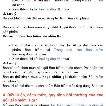
này, bạn có thể tiến hành Thanh toán chung với sản phẩm
đã chọn.
Xem thêm chi tiết
hướng dẫn
đặt mua
⚠️ Lưu ý:
Bạn sẽ
không thể đặt mua riêng lẻ
Bảo hiểm sản phẩm
Bạn chỉ có thể chọn mua
duy nhất 1 gói
thuộc nhóm Bảo hiểm
sản phẩm
Đối với nhóm Bảo hiểm phi nhân thọ:
Bạn có thể tham khảo thông tin chi tiết và đặt mua sản
phẩm Bảo hiểm tại
Trang chủ của Bảo hiểm
trên ứng dụng Shopee
Xem thêm chi tiết
hướng dẫn
đặt mua
⚠️ Lưu ý:
Bạn có thể chọn mua các gói Bảo hiểm thuộc nhóm Phi nhân thọ
như
1 sản phẩm độc lập, riêng biệt
trên Shopee
Bạn có thể
chọn mua 1 hoặc nhiều gói
thuộc nhóm
Bảo hiểm
phi nhân thọ
Bạn chỉ có thể
đặt mua sản phẩm Bảo hiểm trên ứng dụng Shopee
4. Điều kiện, cách thức, quy định bồi thường của các
gói Bảo hiểm là gì?
Mỗi gói Bảo hiểm sẽ có những
điều kiện, cách thức và quy định về