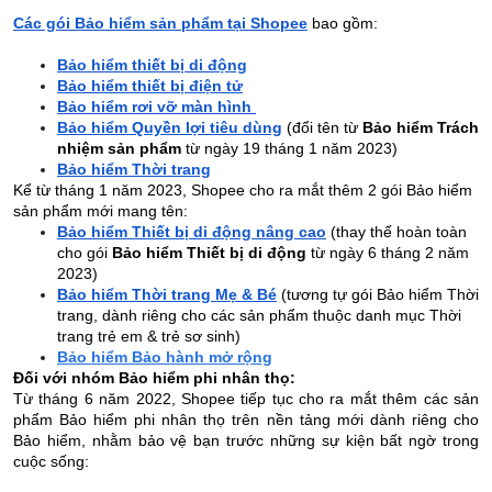
Các gói Bảo hiểm sản phẩm tại Shopee
bao gồm:
Bảo hiểm thiết bị di động
Bảo hiểm thiết bị điện tử
Bảo hiểm rơi vỡ màn hình
Bảo hiểm Quyền lợi tiêu dùng
(đổi tên từ
Bảo hiểm Trách
nhiệm sản phẩm
từ ngày 19 tháng 1 năm 2023)
Bảo hiểm Thời trang
Kể từ tháng 1 năm 2023, Shopee cho ra mắt thêm 2 gói Bảo hiểm
sản phẩm mới mang tên:
Bảo hiểm Thiết bị di động nâng cao
(thay thế hoàn toàn
cho gói
Bảo hiểm Thiết bị di động
từ ngày 6 tháng 2 năm
2023)
Bảo hiểm Thời trang Mẹ & Bé
(tương tự gói Bảo hiểm Thời
trang, dành riêng cho các sản phẩm thuộc danh mục Thời
trang trẻ em & trẻ sơ sinh)
Bảo hiểm Bảo hành mở rộng
Đối với nhóm Bảo hiểm phi nhân thọ:
Từ tháng 6 năm 2022, Shopee tiếp tục cho ra mắt thêm các sản
phẩm Bảo hiểm phi nhân thọ trên nền tảng mới dành riêng cho
Bảo hiểm, nhằm bảo vệ bạn trước những sự kiện bất ngờ trong
cuộc sống: