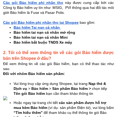
Các gói Bảo hiểm phi nhân thọ
này được cung cấp bởi các
Công ty Bảo hiểm uy tín như: MSIG, PVI thông qua hai đối tác môi
giới Bảo hiểm là Fuse và Pasar Polis.
Các gói Bảo hiểm phi nhân thọ tại Shopee
bao gồm:
Bảo hiểm Tai nạn cá nhân
Bảo hiểm tai nạn cá nhân mở rộng
Bảo hiểm tai nạn cá nhân Mini
Bảo hiểm bắt buộc TNDS Xe máy
2. Tôi có thể xem thông tin về các gói Bảo hiểm được
bán trên Shopee ở đâu?
Để xem thông tin về các gói Bảo hiểm, bạn có thể thao tác như
sau:
Đối với nhóm Bảo hiểm sản phẩm:
Vui lòng truy cập ứng dụng Shopee, tại trang
Nạp thẻ &
Dịch vụ
>
Bảo hiểm
>
Sản phẩm Bảo hiểm >
chọn tiếp
Tên gói Bảo hiểm
bạn cần tham khảo thông tin
Hoặc ngay tại trang chi tiết
các sản phẩm được hỗ trợ
mua kèm Bảo hiểm
(ví dụ: sản phẩm Điện tử), vui lòng bấm
“Tìm hiểu thêm”
để tham khảo cụ thể thông tin gói Bảo