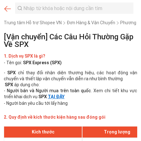
Trung tâm Hỗ trợ Shopee VN
Đơn Hàng & Vận Chuyển
Phương th
[Vận chuyển] Các Câu Hỏi Thường Gặp
Về SPX
1. Dịch vụ SPX là gì?
- Tên gọi:
SPX Express (SPX)
-
SPX
chỉ thay đổi nhận diện thương hiệu, các hoạt động vận
chuyển và thiết lập vận chuyển vẫn diễn ra như bình thường
SPX
áp dụng cho:
-
Người bán và Người mua trên toàn quốc
. Xem chi tiết khu vực
triển khai dịch vụ
SPX
TẠI ĐÂY
- Người bán yêu cầu tới lấy hàng
2. Quy định về kích thước kiện hàng sau đóng gói
Kích thước
Trọng lượng