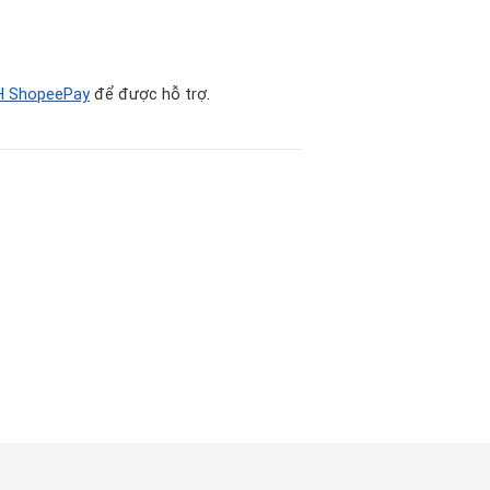
H ShopeePay
 để được hỗ trợ
.