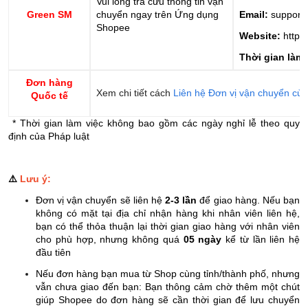
Vui lòng tra cứu thông tin vận
Green SM
chuyển ngay trên Ứng dụng
Email:
support
Shopee
Website:
https
Thời gian làm 
Đơn hàng
Xem chi tiết cách
Liên hệ Đơn vị vận chuyển củ
Quốc tế
* Thời gian làm việc không bao gồm các ngày nghỉ lễ theo quy
định của Pháp luật
⚠️
Lưu ý:
Đơn vị vận chuyển sẽ liên hệ
2-3 lần
để giao hàng. Nếu bạn
không có mặt tại địa chỉ nhận hàng khi nhân viên liên hệ,
bạn có thể thỏa thuận lại thời gian giao hàng với nhân viên
cho phù hợp, nhưng không quá
05 ngày
kể từ lần liên hệ
đầu tiên
Nếu đơn hàng
bạn mua từ Shop
cùng tỉnh/thành phố, nhưng
vẫn chưa giao đến bạn: Bạn thông cảm
chờ thêm một chút
giúp Shopee do
đơn hàng sẽ
cần
thời gian để
lưu chuyển