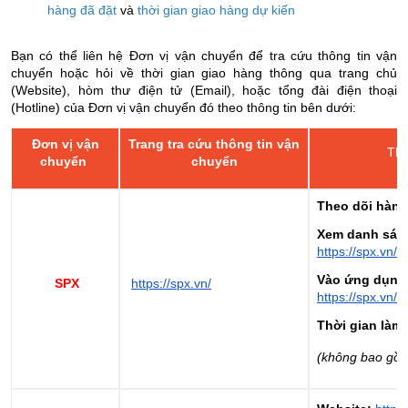
hàng đã đặt
và
thời gian giao hàng dự kiến
Bạn có thể liên hệ Đơn vị vận chuyển để tra cứu thông tin vận
chuyển hoặc hỏi về thời gian giao hàng thông qua trang chủ
(Website), hòm thư điện tử (Email), hoặc tổng đài điện thoại
(Hotline) của Đơn vị vận chuyển đó theo thông tin bên dưới:
Đơn vị vận
Trang tra cứu thông tin vận
Thô
chuyển
chuyển
Theo dõi hành
Xem danh sác
https://spx.vn/s
Vào ứng dụng
SPX
https://spx.vn/
https://spx.vn/m/
Thời gian làm 
(không bao gồm