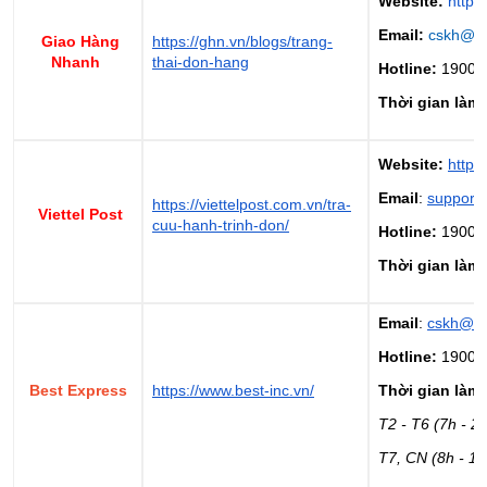
Website:
https:
Email:
cskh@g
Giao Hàng
https://ghn.vn/blogs/trang-
Nhanh
thai-don-hang
Hotline:
1900 
Thời gian làm 
Website:
https:
Email
:
support@
https://viettelpost.com.vn/tra-
Viettel Post
cuu-hanh-trinh-don/
Hotline:
1900 
Thời gian làm 
Email
:
cskh@be
Hotline:
1900 
Best Express
https://www.best-inc.vn/
Thời gian làm 
T2 - T6 (7h - 2
T7, CN (8h - 17