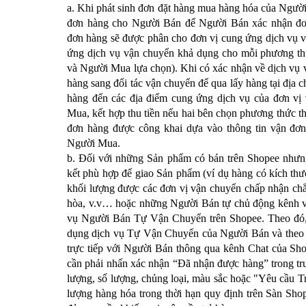
a. Khi phát sinh đơn đặt hàng mua hàng hóa của Ngườ
đơn hàng cho Người Bán để Người Bán xác nhận đơn
đơn hàng sẽ được phân cho đơn vị cung ứng dịch vụ v
ứng dịch vụ vận chuyển khả dụng cho mỗi phương t
và Người Mua lựa chọn). Khi có xác nhận về dịch vụ 
hàng sang đối tác vận chuyển để qua lấy hàng tại đị
hàng đến các địa điểm cung ứng dịch vụ của đơn vị 
Mua, kết hợp thu tiền nếu hai bên chọn phương thức 
đơn hàng được công khai dựa vào thông tin vận đơ
Người Mua.
b. Đối với những Sản phẩm có bán trên Shopee nhưn
kết phù hợp để giao Sản phẩm (ví dụ hàng có kích thướ
khối lượng được các đơn vị vận chuyển chấp nhận chẳ
hòa, v.v… hoặc những Người Bán tự chủ động kênh vậ
vụ Người Bán Tự Vận Chuyển trên Shopee. Theo đó,
dụng dịch vụ Tự Vận Chuyển của Người Bán và theo d
trực tiếp với Người Bán thông qua kênh Chat của Sh
cần phải nhấn xác nhận “Đã nhận được hàng” trong t
lượng, số lượng, chủng loại, màu sắc hoặc "Yêu cầu Tr
lượng hàng hóa trong thời hạn quy định trên Sàn Sh