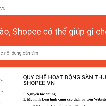
 VN
ào, Shopee có thể giúp gì c
QUY CHẾ HOẠT ĐỘNG SÀN THƯƠ
SHOPEE.VN
I. Nguyên tắc chung
1. Mô hình Loại hình cung cấp dịch vụ trên Website