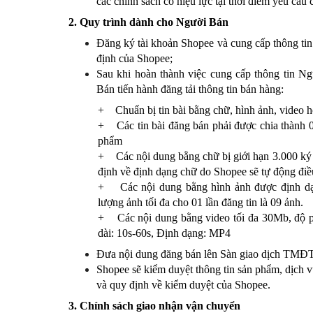
các chính sách có hiệu lực tại thời điểm yêu cầu
2. Quy trình dành cho Người Bán
Đăng ký tài khoản Shopee và cung cấp thông t
định của Shopee;
Sau khi hoàn thành việc cung cấp thông tin N
Bán tiến hành đăng tải thông tin bán hàng:
+ Chuẩn bị tin bài bằng chữ, hình ảnh, video h
+ Các tin bài đăng bán phải được chia thành 0
phẩm
+ Các nội dung bằng chữ bị giới hạn 3.000 ký
định về định dạng chữ do Shopee sẽ tự động đi
+ Các nội dung bằng hình ảnh được định dạn
lượng ảnh tối đa cho 01 lần đăng tin là 09 ảnh.
+ Các nội dung bằng video tối đa 30Mb, độ p
dài: 10s-60s, Định dạng: MP4
Đưa nội dung đăng bán lên Sàn giao dịch TMĐ
Shopee sẽ kiểm duyệt thông tin sản phẩm, dịch 
và quy định về kiểm duyệt của Shopee.
3. Chính sách giao nhận vận chuyển