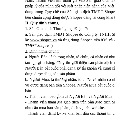
Nam. Thành viên khi tham gia vào Sàn giao dịch T
pháp lý của mình đối với luật pháp hiện hành của Vi
dung trong Quy chế của Sàn giao dịch TMĐT Shopee 
tiêu chuẩn cộng đồng được Shopee đăng tải công khai 
II. Quy định chung
1. Sàn Giao dịch Thương mại Điện tử:
a. Sàn giao dịch TMĐT Shopee do Công ty TNHH Shop
là:
www.shopee.vn
và ứng dụng Shopee trên iOS và An
TMĐT Shopee”
)
2. Định nghĩa chung:
a. Người Bán: là thương nhân, tổ chức, cá nhân có n
tạo lập gian hàng, đăng tin giới thiệu sản phẩm/dịc
Người Bán bắt buộc phải đăng ký tài khoản và cung cấp
được được đăng bán sản phẩm.
b. Người Mua: là thương nhân, tổ chức, cá nhân có n
vụ được đăng bán trên Shopee. Người Mua bắt buộc đă
bán.
c. Thành viên: bao gồm cả Người Bán và Người Mua
- Thành viên tham gia giao dịch trên Sàn giao dịch 
nhu cầu mua bán sản phẩm, dịch vụ trên website.
- Thành viên đăng ký kê khai ban đầu các thông tin 