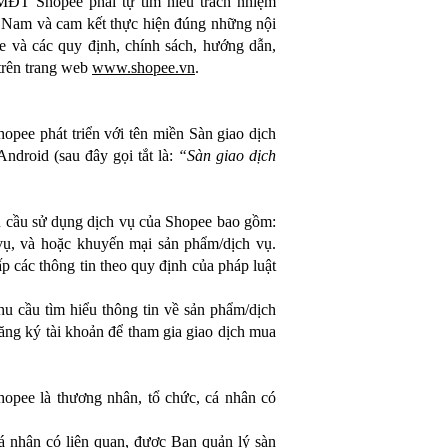
MĐT Shopee phải tự tìm hiểu trách nhiệm
ệt Nam và cam kết thực hiện đúng những nội
và các quy định, chính sách, hướng dẫn,
trên trang web
www.shopee.vn
.
ee phát triển với tên miền Sàn giao dịch
droid (sau đây gọi tắt là:
“Sàn giao dịch
hu cầu sử dụng dịch vụ của Shopee bao gồm:
h vụ, và hoặc khuyến mại sản phẩm/dịch vụ.
 các thông tin theo quy định của pháp luật
hu cầu tìm hiểu thông tin về sản phẩm/dịch
ng ký tài khoản để tham gia giao dịch mua
Shopee là thương nhân, tổ chức, cá nhân có
cá nhân có liên quan, được Ban quản lý sàn