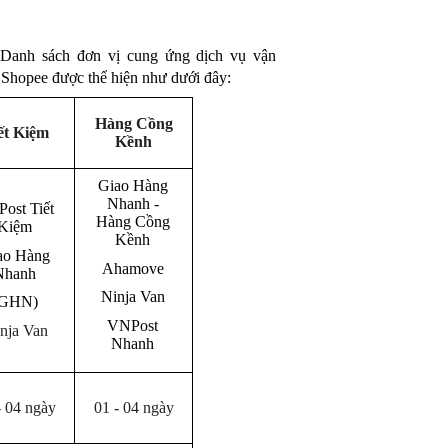
 Danh sách đơn vị cung ứng dịch vụ vận
 Shopee được thể hiện như dưới đây:
Hàng Cồng
ết Kiệm
Kềnh
Giao Hàng
Nhanh -
ost Tiết
Hàng Cồng
Kiệm
Kềnh
ao Hàng
Ahamove
Nhanh
Ninja Van
(GHN)
VNPost
nja Van
Nhanh
- 04 ngày
01 - 04 ngày