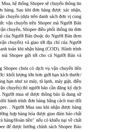
i Mua, hệ thống Shopee sẽ chuyển thông tin
 hàng. Sau khi đơn hàng được xác nhận,
ận chuyển (dựa trên danh sách đơn vị cung
hức vận chuyển trên Shopee mà Người Bán
vận chuyển, Shopee điều phối thông tin đơn
a chỉ của Người Bán (hoặc do Người Bán đem
vận chuyển) và giao tới địa chỉ của Người
thanh toán khi nhận hàng (COD). Hành trình
n mà Shopee gửi tới cho cả Người Bán và
g Shopee chưa có dịch vụ vận chuyển liên
c/ khối lượng lớn hơn giới hạn kích thước/
ng hạn như xe máy, tủ lạnh, máy giặt, điều
n chuyển) thì người bán cần đăng ký dịch
 Người mua sẽ được thông báo là đang sử
õi hành trình đơn hàng bằng cách trao đổi
opee. . Người Mua sau khi nhận được hàng
rường hợp hàng hóa được giao đảm bảo chất
ả hàng/Hoàn tiền" nếu có khiếu nại về chất
opee để được hưởng chính sách Shopee Bảo