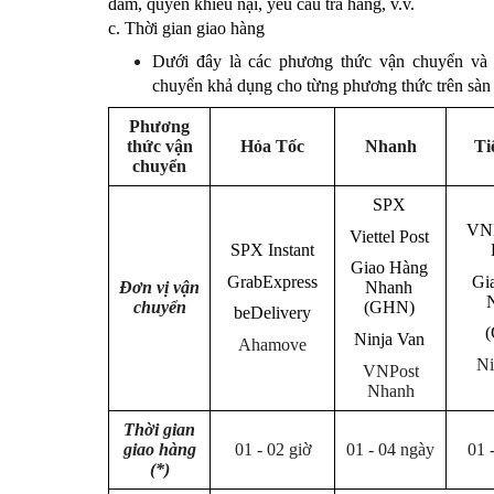
đảm, quyền khiếu nại, yêu cầu trả hàng, v.v.
c. Thời gian giao hàng
Dưới đây là các phương thức vận chuyển và
chuyển khả dụng cho từng phương thức trên sàn
Phương
thức vận
Hỏa Tốc
Nhanh
Ti
chuyển
SPX
VNP
Viettel Post
SPX Instant
Giao Hàng
GrabExpress
Gi
Đơn vị vận
Nhanh
chuyển
(GHN)
beDelivery
Ninja Van
Ahamove
Ni
VNPost
Nhanh
Thời gian
giao hàng
01 - 02 giờ
01 - 04 ngày
01 
(*)