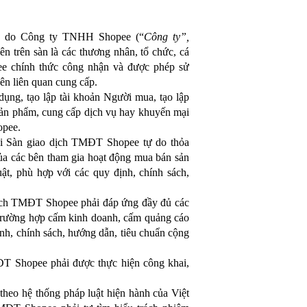
ee do Công ty TNHH Shopee (“
Công ty”,
ên trên sàn là các thương nhân, tổ chức, cá
e chính thức công nhận và được phép sử
n liên quan cung cấp.
ụng, tạo lập tài khoản Người mua, tạo lập
sản phẩm, cung cấp dịch vụ hay khuyến mại
opee.
tại Sàn giao dịch TMĐT Shopee tự do thỏa
của các bên tham gia hoạt động mua bán sản
uật, phù hợp với các quy định, chính sách,
 dịch TMĐT Shopee phải đáp ứng đầy đủ các
c trường hợp cấm kinh doanh, cấm quảng cáo
nh, chính sách, hướng dẫn, tiêu chuẩn cộng
T Shopee phải được thực hiện công khai,
theo hệ thống pháp luật hiện hành của Việt