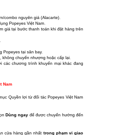
m/combo nguyên giá (Alacarte).
dụng Popeyes Việt Nam.
giá tại bước thanh toán khi đặt hàng trên
.
 Popeyes tại sân bay.
ặt, không chuyển nhượng hoặc cấp lại.
ới các chương trình khuyến mại khác đang
ệt Nam
mục Quyền lợi từ đối tác Popeyes Việt Nam
họn
Dùng ngay
để được chuyển hướng đến
hận cửa hàng gần nhất
trong phạm vi giao