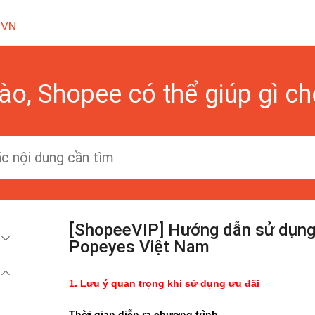
 VN
ào, Shopee có thể giúp gì c
[ShopeeVIP] Hướng dẫn sử dụng 
Popeyes Việt Nam
1. Lưu ý quan trọng khi sử dụng ưu đãi
Thời gian diễn ra chương trình