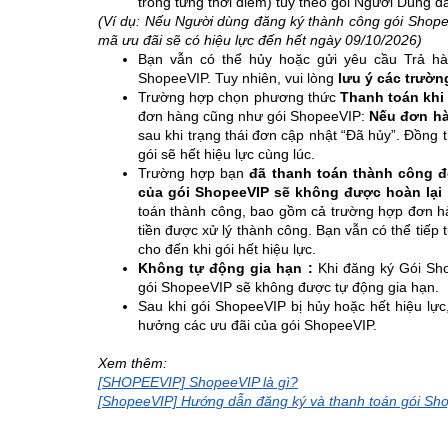
trong từng thời điểm) tùy theo gói Người Dùng đ
(Ví dụ: Nếu Người dùng đăng ký thành công gói Shope
mã ưu đãi sẽ có hiệu lực đến hết ngày 09/10/2026)
Bạn vẫn có thể hủy hoặc gửi yêu cầu Trả hà
ShopeeVIP.
Tuy nhiên, vui lòng
lưu ý các trườn
Trường hợp chọn phương thức
Thanh toán khi
đơn hàng cũng như gói ShopeeVIP:
Nếu đơn hà
sau khi trạng thái đơn cập nhật “Đã hủy”. Đồng 
gói sẽ hết hiệu lực cùng lúc.
Trường hợp bạn
đã thanh toán thành công 
của gói ShopeeVIP sẽ không được hoàn lại
toán thành công, bao gồm cả trường hợp đơn 
tiền được xử lý thành công. Bạn vẫn có thể tiếp
cho đến khi gói hết hiệu lực.
Không tự động gia hạn :
Khi đăng ký Gói Sho
gói ShopeeVIP sẽ không được tự động gia hạn.
Sau khi gói ShopeeVIP bị hủy hoặc hết hiệu lực,
hưởng các ưu đãi của gói ShopeeVIP.
Xem thêm:
[SHOPEEVIP] ShopeeVIP là gì?
[ShopeeVIP] Hướng dẫn đăng ký và thanh toán gói Sh