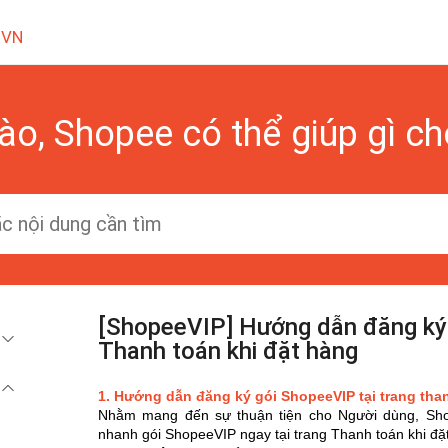
 VN
ào, Shopee có thể giúp gì c
[ShopeeVIP] Hướng dẫn đăng ký 
Thanh toán khi đặt hàng
1. Hướng dẫn đăng ký gói ShopeeVIP tại trang tha
Nhằm mang đến sự thuận tiện cho Người dùng, Shop
nhanh gói ShopeeVIP ngay tại trang Thanh toán khi đặt