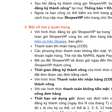
Sau khi đăng ký thành công gói ShopeeVIP, b
đăng ký thành công”
tại mục
Thông báo > Kh
Ngoài ra bạn cũng có thể kiểm tra tình trạng 
cách truy cập mục
ShopeeVIP
trên trang chủ S
3. Một số lưu ý quan trọng
Với hình thức đăng ký gói ShopeeVIP tại trang 
toán gói ShopeeVIP cùng lúc với đơn hàng b
hiện có trên Shopee
, bao gồm:
Thanh toán khi nhận hàng (COD)
Các phương thức thanh toán không tiền mặt: V
khoản ngân hàng, Thẻ nội địa NAPAS, Apple Pay
Mã ưu đãi ShopeeVIP sẽ được gửi ngay đến Kho
ShopeeVIP thành công.
Thời gian đăng ký thành công
của hình thức đ
đặt đơn được xác định bằng cách:
Với hình thức
Thanh toán khi nhận hàng (COD
thành công
.
Với các hình thức
thanh toán không tiền mặt:
t
công đơn hàng
Thời hạn sử dụng gói:
được xác định trên n
đăng ký thành công (ngày thứ N của tháng T) 
đó x là chu kỳ cụ thể, có thể là 1, 3, 6, 12 h