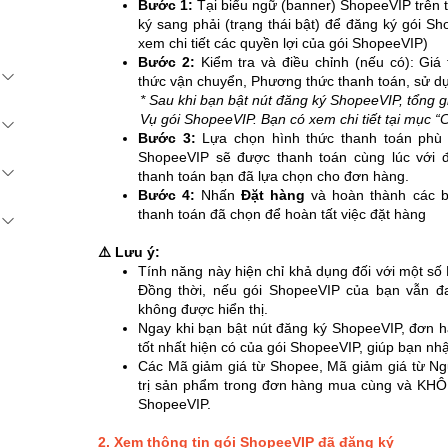
Bước 1:
Tại biểu ngữ (banner) ShopeeVIP trên t
ký sang phải (trạng thái bật) để đăng ký gói S
xem chi tiết các quyền lợi của gói ShopeeVIP)
Bước 2:
Kiểm tra và điều chỉnh (nếu có): Giá
thức vận chuyển, Phương thức thanh toán, sử d
* Sau khi bạn bật nút đăng ký ShopeeVIP, tổng g
Vụ gói ShopeeVIP. Bạn có xem chi tiết tại mục “C
Bước 3:
Lựa chọn hình thức thanh toán phù
ShopeeVIP sẽ được thanh toán cùng lúc với 
thanh toán bạn đã lựa chọn cho đơn hàng.
Bước 4:
Nhấn
Đặt hàng
và hoàn thành các b
thanh toán đã chọn để hoàn tất việc đặt hàng
⚠️ Lưu ý:
Tính năng này hiện chỉ khả dụng đối với một số
Đồng thời, nếu gói ShopeeVIP của bạn vẫn đa
không được hiển thị.
Ngay khi bạn bật nút đăng ký ShopeeVIP, đơn 
tốt nhất hiện có của gói ShopeeVIP, giúp bạn nh
Các Mã giảm giá từ Shopee, Mã giảm giá từ Ng
trị sản phẩm trong đơn hàng mua cùng và KHÔ
ShopeeVIP.
2. Xem thông tin gói ShopeeVIP đã đăng ký