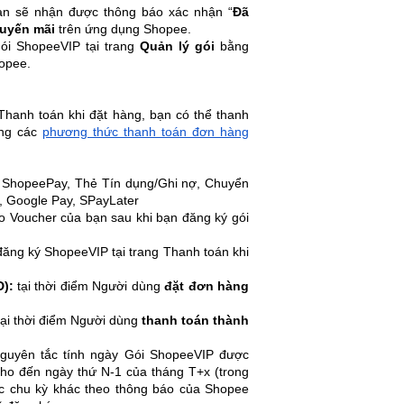
ạn sẽ nhận được thông báo xác nhận “
Đã
uyến mãi
trên ứng dụng Shopee.
gói ShopeeVIP tại trang
Quản lý gói
bằng
hopee.
Thanh toán khi đặt hàng, bạn có thể thanh
ằng các
phương thức thanh toán đơn hàng
í ShopeePay,
Thẻ Tín dụng/Ghi nợ, Chuyển
, Google Pay, SPayLater
 Voucher của bạn sau khi bạn đăng ký gói
ăng ký ShopeeVIP tại trang Thanh toán khi
):
tại thời điểm Người dùng
đặt đơn hàng
ại thời điểm Người dùng
thanh toán thành
guyên tắc tính ngày Gói ShopeeVIP được
cho đến ngày thứ N-1 của tháng T+x (trong
oặc chu kỳ khác theo thông báo của Shopee