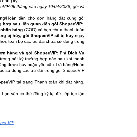
ã đăng ký.
eVIP 06 tháng vào ngày 10/04/2026, gói và
ng/Hoàn tiền cho đơn hàng đặt cùng gói
g hợp sau liên quan đến gói ShopeeVIP:
 nhận hàng
(COD) và bạn chưa thanh toán
ng bị hủy, gói ShopeeVIP sẽ bị hủy
ngay
thời, toàn bộ các ưu đãi chưa sử dụng trong
đơn hàng và gói ShopeeVIP
:
Phí Dịch Vụ
trong bất kỳ trường hợp nào sau khi thanh
hàng được hủy hoặc yêu cầu Trả hàng/Hoàn
 tục sử dụng các ưu đãi trong gói ShopeeVIP
peeVIP tại trang Thanh toán khi đặt hàng,
 bạn vẫn có thể đăng ký lại để tiếp tục tận
opeeVIP