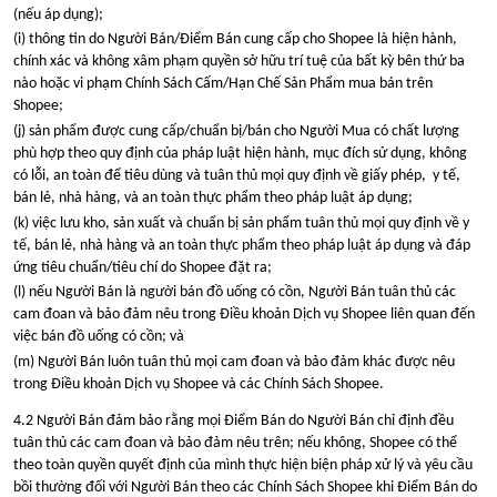
(nếu áp dụng);
(i) thông tin do Người Bán/Điểm Bán cung cấp cho Shopee là hiện hành,
chính xác và không xâm phạm quyền sở hữu trí tuệ của bất kỳ bên thứ ba
nào hoặc vi phạm Chính Sách Cấm/Hạn Chế Sản Phẩm mua bán trên
Shopee;
(j) sản phẩm được cung cấp/chuẩn bị/bán cho Người Mua có chất lượng
phù hợp theo quy định của pháp luật hiện hành, mục đích sử dụng, không
có lỗi, an toàn để tiêu dùng và tuân thủ mọi quy định về giấy phép, y tế,
bán lẻ, nhà hàng, và an toàn thực phẩm theo pháp luật áp dụng;
(k) việc lưu kho, sản xuất và chuẩn bị sản phẩm tuân thủ mọi quy định về y
tế, bán lẻ, nhà hàng và an toàn thực phẩm theo pháp luật áp dụng và đáp
ứng tiêu chuẩn/tiêu chí do Shopee đặt ra;
(l) nếu Người Bán là người bán đồ uống có cồn, Người Bán tuân thủ các
cam đoan và bảo đảm nêu trong Điều khoản Dịch vụ Shopee liên quan đến
việc bán đồ uống có cồn; và
(m) Người Bán luôn tuân thủ mọi cam đoan và bảo đảm khác được nêu
trong Điều khoản Dịch vụ Shopee và các Chính Sách Shopee.
4.2 Người Bán đảm bảo rằng mọi Điểm Bán do Người Bán chỉ định đều
tuân thủ các cam đoan và bảo đảm nêu trên; nếu không, Shopee có thể
theo toàn quyền quyết định của mình thực hiện biện pháp xử lý và yêu cầu
bồi thường đối với Người Bán theo các Chính Sách Shopee khi Điểm Bán do