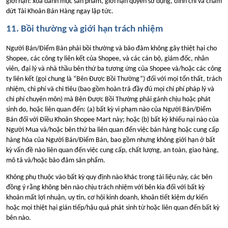
giới hạn: xóa danh mục sản phẩm, giới hạn quyền sử dụng, đình chỉ và chấm
dứt Tài Khoản Bán Hàng ngay lập tức.
11. Bồi thường và giới hạn trách nhiệm
Người Bán/Điểm Bán phải bồi thường và bảo đảm không gây thiệt hại cho
Shopee, các công ty liên kết của Shopee, và các cán bộ, giám đốc, nhân
viên, đại lý và nhà thầu bên thứ ba tương ứng của Shopee và/hoặc các công
ty liên kết (gọi chung là “Bên Được Bồi Thường”) đối với mọi tổn thất, trách
nhiệm, chi phí và chi tiêu (bao gồm hoàn trả đầy đủ mọi chi phí pháp lý và
chi phí chuyên môn) mà Bên Được Bồi Thường phải gánh chịu hoặc phát
sinh do, hoặc liên quan đến: (a) bất kỳ vi phạm nào của Người Bán/Điểm
Bán đối với Điều Khoản Shopee Mart này; hoặc (b) bất kỳ khiếu nại nào của
Người Mua và/hoặc bên thứ ba liên quan đến việc bán hàng hoặc cung cấp
hàng hóa của Người Bán/Điểm Bán, bao gồm nhưng không giới hạn ở bất
kỳ vấn đề nào liên quan đến việc cung cấp, chất lượng, an toàn, giao hàng,
mô tả và/hoặc bảo đảm sản phẩm.
Không phụ thuộc vào bất kỳ quy định nào khác trong tài liệu này, các bên
đồng ý rằng không bên nào chịu trách nhiệm với bên kia đối với bất kỳ
khoản mất lợi nhuận, uy tín, cơ hội kinh doanh, khoản tiết kiệm dự kiến
hoặc mọi thiệt hại gián tiếp/hậu quả phát sinh từ hoặc liên quan đến bất kỳ
bên nào.