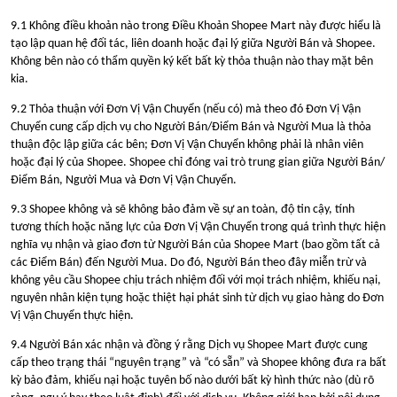
9.1 Không điều khoản nào trong Điều Khoản Shopee Mart này được hiểu là
tạo lập quan hệ đối tác, liên doanh hoặc đại lý giữa Người Bán và Shopee.
Không bên nào có thẩm quyền ký kết bất kỳ thỏa thuận nào thay mặt bên
kia.
9.2 Thỏa thuận với Đơn Vị Vận Chuyển (nếu có) mà theo đó Đơn Vị Vận
Chuyển cung cấp dịch vụ cho Người Bán/Điểm Bán và Người Mua là thỏa
thuận độc lập giữa các bên; Đơn Vị Vận Chuyển không phải là nhân viên
hoặc đại lý của Shopee. Shopee chỉ đóng vai trò trung gian giữa Người Bán/
Điểm Bán, Người Mua và Đơn Vị Vận Chuyển.
9.3 Shopee không và sẽ không bảo đảm về sự an toàn, độ tin cậy, tính
tương thích hoặc năng lực của Đơn Vị Vận Chuyển trong quá trình thực hiện
nghĩa vụ nhận và giao đơn từ Người Bán của Shopee Mart (bao gồm tất cả
các Điểm Bán) đến Người Mua. Do đó, Người Bán theo đây miễn trừ và
không yêu cầu Shopee chịu trách nhiệm đối với mọi trách nhiệm, khiếu nại,
nguyên nhân kiện tụng hoặc thiệt hại phát sinh từ dịch vụ giao hàng do Đơn
Vị Vận Chuyển thực hiện.
9.4 Người Bán xác nhận và đồng ý rằng Dịch vụ Shopee Mart được cung
cấp theo trạng thái “nguyên trạng” và “có sẵn” và Shopee không đưa ra bất
kỳ bảo đảm, khiếu nại hoặc tuyên bố nào dưới bất kỳ hình thức nào (dù rõ