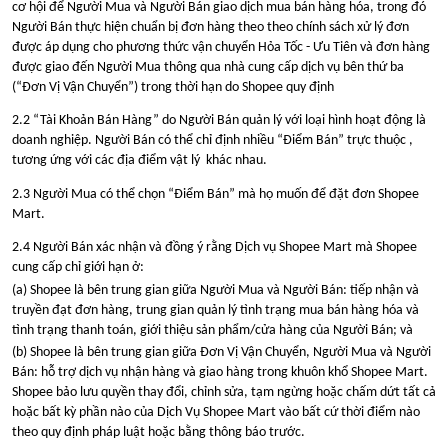
cơ hội để Người Mua và Người Bán giao dịch mua bán hàng hóa, trong đó
Người Bán thực hiện chuẩn bị đơn hàng theo theo chính sách xử lý đơn
được áp dụng cho phương thức vận chuyển Hỏa Tốc - Ưu Tiên và đơn hàng
được giao đến Người Mua thông qua nhà cung cấp dịch vụ bên thứ ba
(“Đơn Vị Vận Chuyển”) trong thời hạn do Shopee quy định
2.2 “Tài Khoản Bán Hàng” do Người Bán quản lý với loại hình hoạt động là
doanh nghiệp. Người Bán có thể chỉ định nhiều “Điểm Bán” trực thuộc ,
tương ứng với các địa điểm vật lý khác nhau.
2.3 Người Mua có thể chọn “Điểm Bán” mà họ muốn để đặt đơn Shopee
Mart.
2.4 Người Bán xác nhận và đồng ý rằng Dịch vụ Shopee Mart mà Shopee
cung cấp chỉ giới hạn ở:
(a) Shopee là bên trung gian giữa Người Mua và Người Bán: tiếp nhận và
truyền đạt đơn hàng, trung gian quản lý tình trạng mua bán hàng hóa và
tình trạng thanh toán, giới thiệu sản phẩm/cửa hàng của Người Bán; và
(b) Shopee là bên trung gian giữa Đơn Vị Vận Chuyển, Người Mua và Người
Bán: hỗ trợ dịch vụ nhận hàng và giao hàng trong khuôn khổ Shopee Mart.
Shopee bảo lưu quyền thay đổi, chỉnh sửa, tạm ngừng hoặc chấm dứt tất cả
hoặc bất kỳ phần nào của Dịch Vụ Shopee Mart vào bất cứ thời điểm nào
theo quy định pháp luật hoặc bằng thông báo trước.