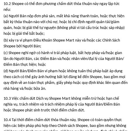
10.2 Shopee có thể đơn phương chấm dứt thỏa thuận này ngay lập tức
nếu:
(a) Người Bán nộp đơn phá sản, mất khả năng thanh toán, hoặc thực hiện
bất kỳ thỏa thuận nào với chủ nợ, hoặc bị chỉ định người quản tài/giám
quản, hoặc bị giải thể tự nguyện (không phải vì tái cấu trúc hoặc sáp nhập)
hoặc bị giải thể bắt buộc;
(b) xảy ra vi phạm Điều Khoản Shopee Mart này và/hoặc các Chính Sách
Shopee bởi Người Bán;
(c) Shopee nghi ngờ có hành vi trái pháp luật, bất hợp pháp và/hoặc gian
lận do Người Bán, các Điểm Bán và/hoặc nhân viên/đại lý của Người Bán/
Điểm Bán thực hiện; hoặc
(d) Người Bán/Điểm Bán vi phạm hoặc không tuân thủ pháp luật áp dụng
theo cách có thể gây ảnh hưởng bất lợi đáng kể đến Shopee, bao gồm mọi
quy định về an toàn thực phẩm, giấy phép hoặc quy định khác liên quan đến
nhà hàng và/hoặc bữa ăn.
10.3 Việc chấm dứt Dịch vụ Shopee Mart không miễn trừ hoặc hạn chế
nghĩa vụ, trách nhiệm và trách nhiệm pháp lý của Người Bán/Điểm Bán
hoặc Shopee phát sinh trước thời điểm chấm dứt.
10.4 Tại thời điểm chấm dứt thỏa thuận này, Shopee có toàn quyền thực
hiện các biện pháp phù hợp theo Chính sách Shopee, bao gồm nhưng không