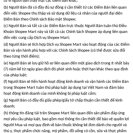
từ ví người bán thay mặt các điểm bán khác;
(b) Người Bán đã có đầy đủ sự đồng ý cần thiết từ các Điểm Bán liên quan
đến việc Shopee thu thập và sử dụng dữ liệu cá nhân của người đại diện
Điểm Bán theo Chính sách Bảo mật Shopee;
(c) Người Bán và tất cả các Điểm Bán trực thuộc Người Bán tuân thủ Điều
Khoản Shopee Mart này và tất cả các Chính Sách Shopee áp dụng liên quan
đến việc cung cấp Dịch vụ Shopee Mart;
(d) Người Bán sẽ tích hợp Dịch vụ Shopee Mart vào hoạt động của các Điểm
Bán và vận hành phù hợp với các Chính Sách Shopee (có thể được sửa đổi
theo từng thời điểm);
(e) Người Bán sẽ lưu giữ hồ sơ liên quan đến một giao dịch trong ít nhất bảy
(7) năm kể từ ngày giao dịch đó phát sinh hoặc thời hạn khác theo quy định
của pháp luật;
(f) Người Bán sẽ tiến hành hoạt động kinh doanh và vận hành các Điểm Bán
trong Shopee Mart tuân thủ pháp luật áp dụng tại Việt Nam và đảm bảo
hoạt động kinh doanh của mình không bị pháp luật cấm;
(g) Người Bán có đầy đủ giấy phép/giấy tờ chấp thuận cần thiết để kinh
doanh;
(h) thông tin đăng tải trên Shopee Mart liên quan đến sản phẩm đáp ứng
mọi yêu cầu pháp luật, bao gồm mọi thông tin cần thiết để bảo vệ quyền lợi
Người Mua và mọi quy định về bán thuốc không kê đơn dành cho người và
thú y, thực phẩm chức năng, mỹ phẩm, đồ uống có cồn, sữa và thực phẩm