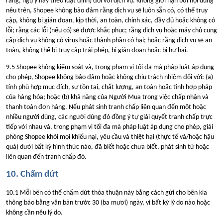
ràng, ngụ ý hay theo luật định) đối với dịch vụ. Không giới hạn bởi nội dung
nêu trên, Shopee không bảo đảm rằng dịch vụ sẽ luôn sẵn có, có thể truy
cập, không bị gián đoạn, kịp thời, an toàn, chính xác, đầy đủ hoặc không có
lỗi; rằng các lỗi (nếu có) sẽ được khắc phục; rằng dịch vụ hoặc máy chủ cung
cấp dịch vụ không có virus hoặc thành phần có hại; hoặc rằng dịch vụ sẽ an
toàn, không thể bị truy cập trái phép, bị gián đoạn hoặc bị hư hại.
9.5 Shopee không kiểm soát và, trong phạm vi tối đa mà pháp luật áp dụng
cho phép, Shopee không bảo đảm hoặc không chịu trách nhiệm đối với: (a)
tính phù hợp mục đích, sự tồn tại, chất lượng, an toàn hoặc tính hợp pháp
của hàng hóa; hoặc (b) khả năng của Người Mua trong việc chấp nhận và
thanh toán đơn hàng. Nếu phát sinh tranh chấp liên quan đến một hoặc
nhiều người dùng, các người dùng đó đồng ý tự giải quyết tranh chấp trực
tiếp với nhau và, trong phạm vi tối đa mà pháp luật áp dụng cho phép, giải
phóng Shopee khỏi mọi khiếu nại, yêu cầu và thiệt hại (thực tế và/hoặc hậu
quả) dưới bất kỳ hình thức nào, đã biết hoặc chưa biết, phát sinh từ hoặc
liên quan đến tranh chấp đó.
10. Chấm dứt
10.1 Mỗi bên có thể chấm dứt thỏa thuận này bằng cách gửi cho bên kia
thông báo bằng văn bản trước 30 (ba mươi) ngày, vì bất kỳ lý do nào hoặc
không cần nêu lý do.