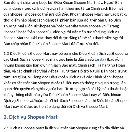
Bán đồng ý chịu ràng buộc bởi Điều Khoản Shopee Mart này. Người Bán
cũng đồng ý việc xử lý dữ liệu cá nhân theo mô tả tại Chính sách Bảo mật
của Shopee. Shopee có thể sửa đổi Điều Khoản Shopee Mart này vào bất kỳ
thời điểm nào bằng cách đăng tải phiên bản sửa đổi trên Sàn Giao Dịch
Thương Mại Điện Tử Shopee và/hoặc website www.shopee.vn (“Trang
Shopee” hoặc “Sàn Shopee”). Việc Người Bán tiếp tục sử dụng Dịch vụ
Shopee Mart sau khi các thay đổi được đăng tải sẽ cấu thành việc Người
Bán chấp nhận Điều Khoản Shopee Mart đã được sửa đổi.
1.3 Điều Khoản Shopee Mart này bổ sung cho Điều khoản Dịch vụ Shopee và
các Chính Sách Shopee khác mà được hiểu là dẫn chiếu
tại đây
(bao gồm
nhưng không giới hạn ở Chính sách Bảo mật, Chính sách Trả hàng và Hoàn
tiền, và các chính sách/bài viết tại Trung tâm Hỗ trợ Người Bán hoặc Trung
tâm Trợ giúp). Vui lòng đọc Điều khoản Dịch vụ và các Chính Sách Shopee
khác có sẵn trên Sàn Shopee vì các tài liệu này có thông tin quan trọng liên
quan đến quyền và nghĩa vụ của bạn. Trường hợp có bất kỳ mâu thuẫn hoặc
không thống nhất nào giữa Điều Khoản Shopee Mart này và Điều khoản
Dịch vụ Shopee và/hoặc các Chính Sách Shopee khác, thì Điều Khoản Shopee
Mart này sẽ được ưu tiên áp dụng đối với Dịch vụ Shopee Mart.
2. Dịch vụ Shopee Mart
2.1 Dịch vụ Shopee Mart là dịch vụ trên Sàn Shopee cung cấp địa điểm và