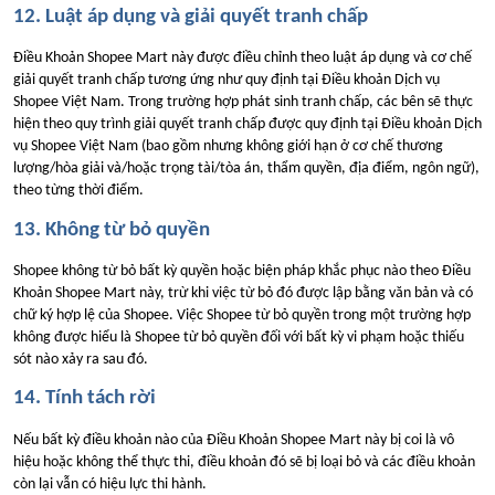
12. Luật áp dụng và giải quyết tranh chấp
Điều Khoản Shopee Mart này được điều chỉnh theo luật áp dụng và cơ chế
giải quyết tranh chấp tương ứng như quy định tại Điều khoản Dịch vụ
Shopee Việt Nam. Trong trường hợp phát sinh tranh chấp, các bên sẽ thực
hiện theo quy trình giải quyết tranh chấp được quy định tại Điều khoản Dịch
vụ Shopee Việt Nam (bao gồm nhưng không giới hạn ở cơ chế thương
lượng/hòa giải và/hoặc trọng tài/tòa án, thẩm quyền, địa điểm, ngôn ngữ),
theo từng thời điểm.
13. Không từ bỏ quyền
Shopee không từ bỏ bất kỳ quyền hoặc biện pháp khắc phục nào theo Điều
Khoản Shopee Mart này, trừ khi việc từ bỏ đó được lập bằng văn bản và có
chữ ký hợp lệ của Shopee. Việc Shopee từ bỏ quyền trong một trường hợp
không được hiểu là Shopee từ bỏ quyền đối với bất kỳ vi phạm hoặc thiếu
sót nào xảy ra sau đó.
14. Tính tách rời
Nếu bất kỳ điều khoản nào của Điều Khoản Shopee Mart này bị coi là vô
hiệu hoặc không thể thực thi, điều khoản đó sẽ bị loại bỏ và các điều khoản
còn lại vẫn có hiệu lực thi hành.