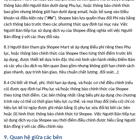
thông báo đến Người Bán dưới dạng Phụ lục, hoặc thông báo chính thức
bao gồm nhưng không giới hạn dưới dạng email, hoặc bổ sung vào Điều
khoản và điều kiện này (“
Phí
”). Shopee bảo lưu quyền thay đổi Phí này bằng
cách thông báo trước theo các phương thức quy định tại mục này. Việc
Người Bán tiếp tục sử dụng dịch vụ của Shopee đồng nghĩa với việc Người
Bán đồng ý với các thay đổi này.
8.3 Người Bán tham gia Shopee Mart sẽ áp dụng Biểu phí riêng theo Phụ
lục, hoặc thông báo chính thức của Shopee theo từng thời điểm trước khi
áp dụng, được thiết kế dựa trên đặc thù mô hình vận hành nhiều Điểm Bán
và các yêu cầu dịch vụ liên quan (bao gồm nhưng không giới hạn chính sách
giao nhanh, quy trình bàn giao, tiêu chuẩn chất lượng, đối soát…);
8.4 Chi tiết về thuế, phí, thời hạn áp dụng, và/hoặc cơ chế điều chỉnh (nếu
có) được quy định tại Phụ lục và/hoặc thông báo chính thức của Shopee
theo từng thời điểm. Các bên thống nhất rằng biểu phí áp dụng cho chương
trình này có thể có thời gian hiệu lực cụ thể, và mọi thay đổi (nếu có) chỉ có
hiệu lực kể từ ngày được ghi nhận bằng (i) phụ lục sửa đổi ký bởi các bên
hoặc (ii) hình thức thông báo chính thức từ Shopee. Việc Người Bán tiếp tục
sử dụng dịch vụ của Shopee sau thời điểm điều chỉnh được hiểu rằng Người
Bán đồng ý với các điều chỉnh này.
9. Quan hệ giữa các bên