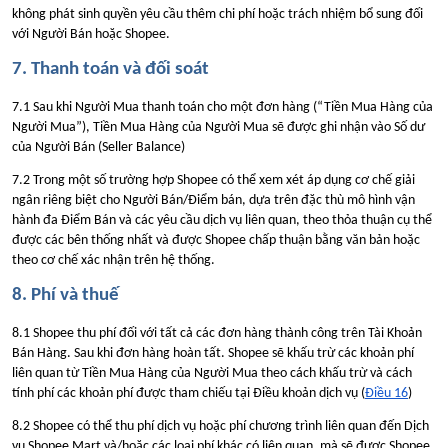
không phát sinh quyền yêu cầu thêm chi phí hoặc trách nhiệm bổ sung đối
với Người Bán hoặc Shopee.
7. Thanh toán và đối soát
7.1 Sau khi Người Mua thanh toán cho một đơn hàng (“Tiền Mua Hàng của
Người Mua”), Tiền Mua Hàng của Người Mua sẽ được ghi nhận vào Số dư
của Người Bán (Seller Balance)
7.2 Trong một số trường hợp Shopee có thể xem xét áp dụng cơ chế giải
ngân riêng biệt cho Người Bán/Điểm bán, dựa trên đặc thù mô hình vận
hành đa Điểm Bán và các yêu cầu dịch vụ liên quan, theo thỏa thuận cụ thể
được các bên thống nhất và được Shopee chấp thuận bằng văn bản hoặc
theo cơ chế xác nhận trên hệ thống.
8. Phí và thuế
8.1 Shopee thu phí đối với tất cả các đơn hàng thành công trên Tài Khoản
Bán Hàng. Sau khi đơn hàng hoàn tất. Shopee sẽ khấu trừ các khoản phí
liên quan từ Tiền Mua Hàng của Người Mua theo cách khấu trừ và cách
tính phí các khoản phí được tham chiếu tại Điều khoản dịch vụ (
Điều 16
)
8.2 Shopee có thể thu phí dịch vụ hoặc phí chương trình liên quan đến Dịch
vụ Shopee Mart và/hoặc các loại phí khác có liên quan, mà sẽ được Shopee