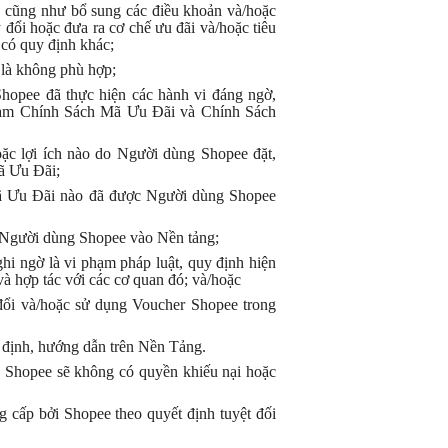
 cũng như bổ sung các điều khoản và/hoặc
ổi hoặc đưa ra cơ chế ưu đãi và/hoặc tiêu
t có quy định khác;
à không phù hợp;
hopee đã thực hiện các hành vi đáng ngờ,
phạm Chính Sách Mã Ưu Đãi và Chính Sách
hoặc lợi ích nào do Người dùng Shopee đặt,
ã Ưu Đãi;
 Mã Ưu Đãi nào đã được Người dùng Shopee
a Người dùng Shopee vào Nền tảng;
hi ngờ là vi phạm pháp luật, quy định hiện
và hợp tác với các cơ quan đó; và/hoặc
 đổi và/hoặc sử dụng Voucher Shopee trong
y định, hướng dẫn trên Nền Tảng.
 Shopee sẽ không có quyền khiếu nại hoặc
cấp bởi Shopee theo quyết định tuyệt đối