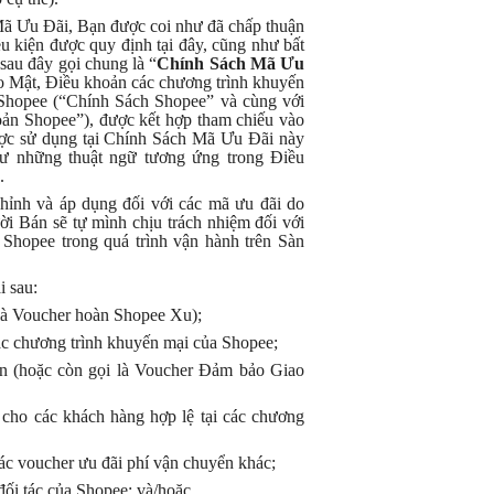
Mã Ưu Đãi, Bạn được coi như đã chấp thuận
iều kiện được quy định tại đây, cũng như bất
sau đây gọi chung là “
Chính Sách Mã Ưu
Mật, Điều khoản các chương trình khuyến
ủa Shopee (“Chính Sách Shopee” và cùng với
ản Shopee”), được kết hợp tham chiếu vào
ược sử dụng tại Chính Sách Mã Ưu Đãi này
như những thuật ngữ tương ứng trong Điều
.
ỉnh và áp dụng đối với các mã ưu đãi do
ời Bán sẽ tự mình chịu trách nhiệm đối với
 Shopee trong quá trình vận hành trên Sàn
i sau:
là Voucher hoàn Shopee Xu);
 chương trình khuyến mại của Shopee;
n (hoặc còn gọi là Voucher Đảm bảo Giao
o các khách hàng hợp lệ tại các chương
voucher ưu đãi phí vận chuyển khác;
đối tác của Shopee; và/hoặc