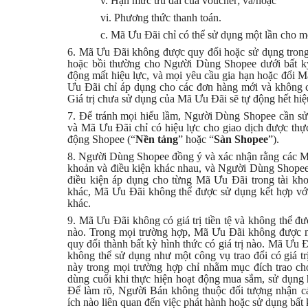
v. Hạn mức ưu đãi của voucher; và/hoặc
vi. Phương thức thanh toán.
c. Mã Ưu Đãi chỉ có thể sử dụng một lần cho m
6. Mã Ưu Đãi không được quy đổi hoặc sử dụng trong 
hoặc bồi thường cho Người Dùng Shopee dưới bất k
động mất hiệu lực, và mọi yêu cầu gia hạn hoặc đổi
Ưu Đãi chỉ áp dụng cho các đơn hàng mới và không có g
Giá trị chưa sử dụng của Mã Ưu Đãi sẽ tự động hết hiệ
7. Để tránh mọi hiểu lầm, Người Dùng Shopee cần sử d
và Mã Ưu Đãi chỉ có hiệu lực cho giao dịch được th
động Shopee (“
Nền tảng
” hoặc “
Sàn Shopee
”).
8. Người Dùng Shopee đồng ý và xác nhận rằng các Mã
khoản và điều kiện khác nhau, và Người Dùng Shopee 
điều kiện áp dụng cho từng Mã Ưu Đãi trong tài kh
khác, Mã Ưu Đãi không thể được sử dụng kết hợp với
khác.
9. Mã Ưu Đãi không có giá trị tiền tệ và không thể đư
nào. Trong mọi trường hợp, Mã Ưu Đãi không được mu
quy đổi thành bất kỳ hình thức có giá trị nào. Mã Ưu
không thể sử dụng như một công vụ trao đổi có gi
này trong mọi trường hợp chỉ nhằm mục đích trao c
dùng cuối khi thực hiện hoạt động mua sắm, sử dụng 
Để làm rõ, Người Bán không thuộc đối tượng nhận cá
ích nào liên quan đến việc phát hành hoặc sử dụng bấ