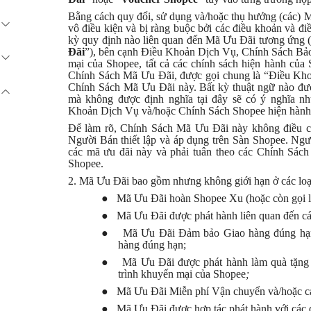
Bằng cách quy đổi, sử dụng và/hoặc thụ hưởng (các) 
vô điều kiện và bị ràng buộc bởi các điều khoản và đ
kỳ quy định nào liên quan đến Mã Ưu Đãi tương ứng (
Đãi
”), bên cạnh Điều Khoản Dịch Vụ, Chính Sách Bảo 
mại của Shopee, tất cả các chính sách hiện hành c
Chính Sách Mã Ưu Đãi, được gọi chung là “Điều Kho
Chính Sách Mã Ưu Đãi này. Bất kỳ thuật ngữ nào đ
mà không được định nghĩa tại đây sẽ có ý nghĩa 
Khoản Dịch Vụ và/hoặc Chính Sách Shopee hiện hành
Để làm
rõ
, Chính Sách Mã Ưu Đãi này không điều ch
Người Bán thiết lập và áp dụng trên Sàn Shopee. Ngư
các mã ưu đãi này và phải tuân theo các Chính Sách
Shopee.
2. Mã Ưu Đãi bao gồm nhưng không giới hạn ở các loạ
●
Mã Ưu Đãi hoàn Shopee Xu (hoặc còn gọi 
●
Mã Ưu Đãi được phát hành liên quan đến các
●
Mã Ưu Đãi Đảm bảo Giao hàng đúng hạ
hàng đúng hạn;
●
Mã Ưu Đãi được phát hành làm quà tặng ch
trình khuyến mại của Shopee
;
●
Mã Ưu Đãi Miễn phí Vận chuyển và/hoặc các 
●
Mã Ưu Đãi được hợp tác phát hành với các 