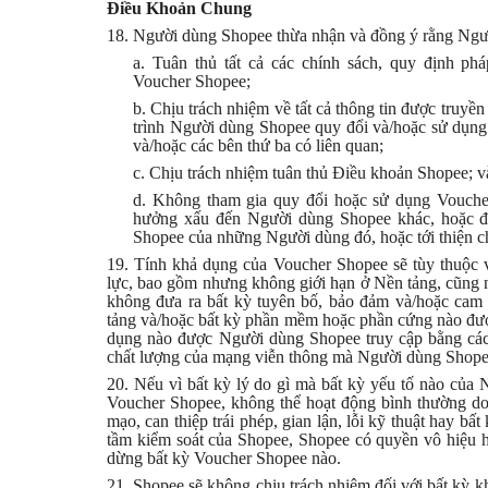
Điều Khoản Chung
18. Người dùng Shopee thừa nhận và đồng ý rằng Ngư
a. Tuân thủ tất cả các chính sách, quy định p
Voucher Shopee;
b. Chịu trách nhiệm về tất cả thông tin được truyền
trình Người dùng Shopee quy đổi và/hoặc sử dụng 
và/hoặc các bên thứ ba có liên quan;
c. Chịu trách nhiệm tuân thủ Điều khoản Shopee; v
d. Không tham gia quy đổi hoặc sử dụng Voucher
hưởng xấu đến Người dùng Shopee khác, hoặc đê
Shopee của những Người dùng đó, hoặc tới thiện 
19. Tính khả dụng của Voucher Shopee sẽ tùy thuộc vào
lực, bao gồm nhưng không giới hạn ở Nền tảng, cũng
không đưa ra bất kỳ tuyên bố, bảo đảm và/hoặc cam 
tảng và/hoặc bất kỳ phần mềm hoặc phần cứng nào đư
dụng nào được Người dùng Shopee truy cập bằng các
chất lượng của mạng viễn thông mà Người dùng Shopee
20. Nếu vì bất kỳ lý do gì mà bất kỳ yếu tố nào củ
Voucher Shopee, không thể hoạt động bình thường d
mạo, can thiệp trái phép, gian lận, lỗi kỹ thuật hay b
tầm kiểm soát của Shopee, Shopee có quyền vô hiệu ho
dừng bất kỳ Voucher Shopee nào.
21. Shopee sẽ không chịu trách nhiệm đối với bất kỳ khiếu