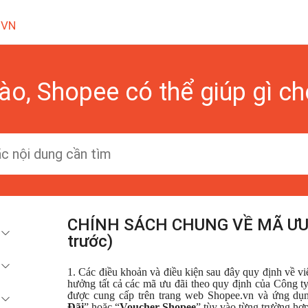
 VN
ào, Shopee có thể giúp gì c
CHÍNH SÁCH CHUNG VỀ MÃ ƯU 
trước)
1. Các điều khoản và điều kiện sau đây quy định về v
hưởng tất cả các mã ưu đãi theo quy định của Công 
được cung cấp trên trang web Shopee.vn và ứng dụn
Đãi
” hoặc “
Voucher Shopee
” tùy vào từng trường hợp