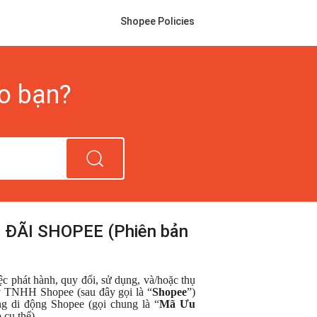
Shopee Policies
ho bạn?
ĐÃI SHOPEE (Phiên bản
iệc phát hành, quy đổi, sử dụng, và/hoặc thụ
ty TNHH Shopee (sau đây gọi là “
Shopee
”)
g di động Shopee (gọi chung là “
Mã Ưu
 cụ thể).