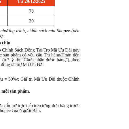
5
Từ 29/12/2025
70
30
ng chương trình, chính sách của Shopee (nếu
).
 chịu
eo Chính Sách Đồng Tài Trợ Mã Ưu Đãi này
ặc sản phẩm có yêu cầu Trả hàng/Hoàn tiền
(trừ lý do “Chưa nhận được hàng”), theo
 đồng tài trợ Mã Ưu Đãi.
ịu
= 30%x Giá trị Mã Ưu Đãi thuộc Chính
n mỗi sản phẩm.
cấn trừ trực tiếp trên từng đơn hàng trước
Shopee của Người Bán.