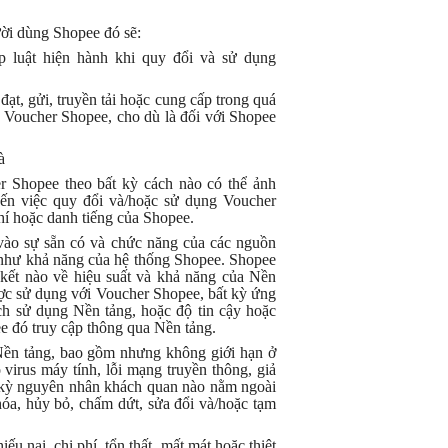
ời dùng Shopee đó sẽ:
háp luật hiện hành khi quy đổi và sử dụng
 đạt, gửi, truyền tải hoặc cung cấp trong quá
Voucher Shopee, cho dù là đối với Shopee
à
 Shopee theo bất kỳ cách nào có thể ảnh
́n việc quy đổi và/hoặc sử dụng Voucher
chí hoặc danh tiếng của Shopee.
 sự sẵn có và chức năng của các nguồn
 như khả năng của hệ thống Shopee. Shopee
kết nào về hiệu suất và khả năng của Nền
ợc sử dụng với Voucher Shopee, bất kỳ ứng
h sử dụng Nền tảng, hoặc độ tin cậy hoặc
 đó truy cập thông qua Nền tảng.
a Nền tảng, bao gồm nhưng không giới hạn ở
o virus máy tính, lỗi mạng truyền thông, giả
ất kỳ nguyên nhân khách quan nào nằm ngoài
́a, hủy bỏ, chấm dứt, sửa đổi và/hoặc tạm
 nại, chi phí, tổn thất, mất mát hoặc thiệt