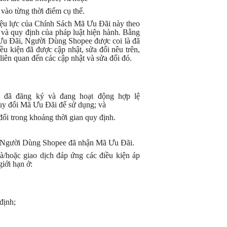
vào từng thời điểm cụ thể.
hiệu lực của Chính Sách Mã Ưu Đãi này theo
 và quy định của pháp luật hiện hành. Bằng
ã Ưu Đãi, Người Dùng Shopee được coi là đã
ều kiện đã được cập nhật, sửa đổi nêu trên,
iên quan đến các cập nhật và sửa đổi đó.
e đã đăng ký và đang hoạt động hợp lệ
uy đổi Mã Ưu Đãi để sử dụng; và
 trong khoảng thời gian quy định.
̉a Người Dùng Shopee đã nhận Mã Ưu Đãi.
/hoặc giao dịch đáp ứng các điều kiện áp
́i hạn ở:
định;