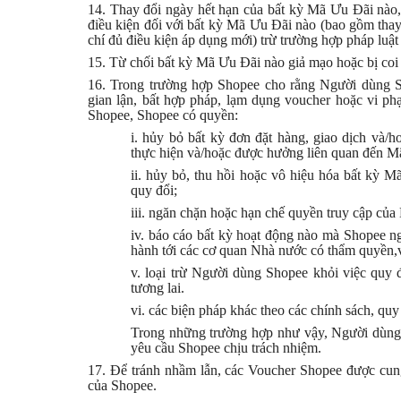
14. Thay đổi ngày hết hạn của bất kỳ Mã Ưu Đãi nào,
điều kiện đối với bất kỳ Mã Ưu Đãi nào (bao gồm thay đ
chí đủ điều kiện áp dụng mới) trừ trường hợp pháp luậ
15. Từ chối bất kỳ Mã Ưu Đãi nào giả mạo hoặc bị coi l
16. Trong trường hợp Shopee cho rằng Người dùng S
gian lận, bất hợp pháp, lạm dụng voucher hoặc vi 
Shopee, Shopee có quyền:
i. hủy bỏ bất kỳ đơn đặt hàng, giao dịch và/
thực hiện và/hoặc được hưởng liên quan đến M
ii. hủy bỏ, thu hồi hoặc vô hiệu hóa bất kỳ
quy đổi;
iii. ngăn chặn hoặc hạn chế quyền truy cập củ
iv. báo cáo bất kỳ hoạt động nào mà Shopee ng
hành tới các cơ quan Nhà nước có thẩm quyền,
v. loại trừ Người dùng Shopee khỏi việc quy
tương lai.
vi. các biện pháp khác theo các chính sách, qu
Trong những trường hợp như vậy, Người dùng
yêu cầu Shopee chịu trách nhiệm.
17. Để tránh nhầm lẫn, các Voucher Shopee được cung 
của Shopee.