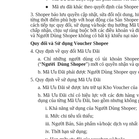
●
Mã ưu đãi khác theo quyết định của Shopee 
3. Shopee bảo lưu quyền cập nhật, sửa đổi nội dung, 
từng thời điểm phù hợp với hoạt động của Sàn Shopee
cách tiếp tục quy đổi, sử dụng và/hoặc thụ hưởng M
chấp nhận, chịu sự ràng buộc bởi các điều khoản và đi
và Người Dùng Shopee không có bất kỳ khiếu nại nào l
Quy đổi và Sử dụng Voucher Shopee
4. Quy định về quy đổi Mã Ưu Đãi
a. Chỉ những người dùng có tài khoản Shope
(“
Người
Dùng Shopee
”) mới có quyền nhận và q
b. Mã Ưu Đãi phải được Người Dùng Shopee quy đổi
5. Quy định về sử dụng Mã Ưu Đãi
a. Mã Ưu Đãi sẽ được lưu trữ tại Kho Voucher cu
b. Mã Ưu Đãi chỉ có hiệu lực với các đơn hàng và
dụng của từng Mã Ưu Đãi, bao gồm nhưng không giơ
i. Khả năng sử dụng của Người Dùng Shopee;
ii. Mức chi tiêu tối thiểu;
iii. Người Bán, Sản phẩm và/hoặc dịch vụ nhất 
iv. Thời hạn sử dụng;