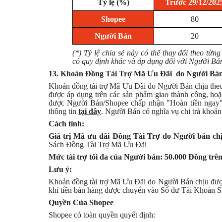
Tỷ lệ (%)
Trước 29/12/202
Shopee
80
Người Bán
20
(*) Tỷ lệ chia sẻ này có thể thay đổi theo từ
có quy định khác và áp dụng đối với Người Bán
13. Khoản Đồng Tài Trợ Mã Ưu Đãi
do Người Bán
Khoản đồng tài trợ Mã Ưu Đãi do Người Bán chịu th
được áp dụng trên các sản phẩm giao thành công, ho
được Người Bán/Shopee chấp nhận "Hoàn tiền ngay" 
thông tin
tại đây
. Người Bán có nghĩa vụ chi trả khoản
Cách tính:
Giá trị Mã ưu đãi Đồng Tài Trợ do Người bán ch
Sách Đồng Tài Trợ Mã Ưu Đãi
Mức tài trợ tối đa của Người bán: 50.000 Đồng trê
Lưu ý:
Khoản đồng tài trợ Mã Ưu Đãi do Người Bán chịu được 
khi tiền bán hàng được chuyển vào Số dư Tài Khoản 
Quyền Của Shopee
Shopee có toàn quyền quyết định: