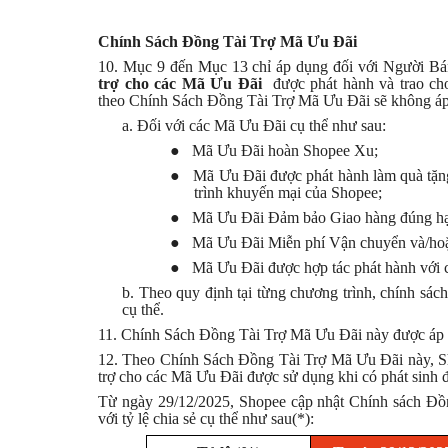
Chính Sách Đồng Tài Trợ Mã Ưu Đãi
10. Mục
9 đến Mục 13 chỉ áp dụng đối với Người B
trợ cho các Mã Ưu Đãi
được phát hành và trao ch
theo Chính Sách Đồng Tài Trợ Mã Ưu Đãi sẽ không áp 
a. Đối
với
các Mã Ưu Đãi cụ thể như sau:
●
Mã Ưu Đãi hoàn Shopee Xu;
●
Mã Ưu Đãi được phát hành làm quà tặng c
trình khuyến mại của Shopee;
●
Mã Ưu Đãi Đảm bảo Giao hàng đúng ha
●
Mã Ưu Đãi Miễn phí Vận chuyển và/hoặc c
●
Mã Ưu Đãi được hợp tác phát hành với 
b. Theo quy định tại từng chương trình, chính sách
cụ thể.
11. Chính
Sách
Đồng Tài Trợ Mã Ưu Đãi này được áp 
12. Theo Chính Sách Đồng Tài Trợ Mã Ưu Đãi này,
S
trợ cho các Mã Ưu Đãi được sử dụng khi có phát sinh 
Từ ngày 29/12/2025,
Shopee cập nhật Chính sách Đồ
với tỷ lệ chia sẻ cụ thể như sau(*):