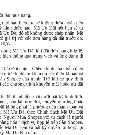
ột lần mua hàng.
thời hạn hiệu lực sẽ không được hoàn tiền
ỳ hình thức nào. Mã Ưu Đãi hết hạn sẽ tự
 Mã Ưu Đãi đó sẽ không được chấp nhận. Mã
iá trị với các đơn hàng đã đặt trước đó.
u lực.
ụng Mã Ưu Đãi khi đặt đơn hàng hợp lệ,
ực hiện thông qua trang web và ứng dụng di
 Ưu Đãi chịu sự điều chỉnh của nhiều điều
có trách nhiệm kiểm tra các điều khoản và
oản Shopee của mình. Trừ khi có quy định
 các chương trình khuyến mãi hoặc ưu đãi
ợc đổi thành tiền mặt dưới bất kỳ hình thức
a, bán lại, trao đổi, chuyển nhượng hoặc
 Đãi không phải là phương tiện thanh toán và
á trị. Mã Ưu Đãi theo Chính Sách Mã Ưu Đãi
ho Người Mua Shopee với tư cách là người
hàng hóa / dịch vụ hợp lệ trên Sàn Shopee.
c Mã Ưu Đãi và bất kỳ quyền lợi hoặc lợi
t kỳ Mã Ưu Đãi nào.