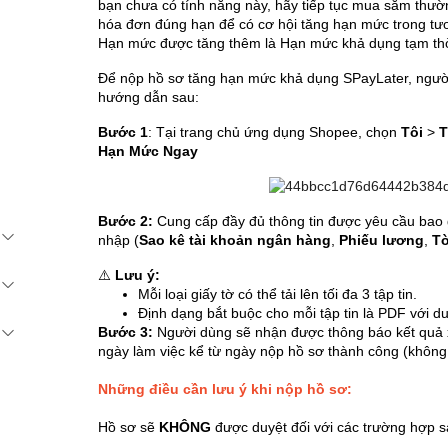
bạn chưa có tính năng này, hãy tiếp tục mua sắm thư
hóa đơn đúng hạn để có cơ hội tăng hạn mức trong tươ
Hạn mức được tăng thêm là Hạn mức khả dụng tạm thờ
Để nộp hồ sơ tăng hạn mức khả dụng SPayLater, người
hướng dẫn sau:
Bước 1
: Tại trang chủ ứng dụng Shopee, chọn
Tôi
>
T
Hạn Mức Ngay
Bước 2:
Cung cấp đầy đủ thông tin được yêu cầu bao 
nhập (
Sao kê tài khoản ngân hàng
,
Phiếu lương
,
Tờ
⚠️
Lưu ý:
Mỗi loại giấy tờ có thể tải lên tối đa 3 tập tin.
Định dạng bắt buộc cho mỗi tập tin là PDF với d
Bước 3:
Người dùng sẽ nhận được thông báo kết quả 
ngày làm việc kể từ ngày nộp hồ sơ thành công (không 
Những điều cần lưu ý khi nộp hồ sơ:
Hồ sơ sẽ
KHÔNG
được duyệt đối với các trường hợp 