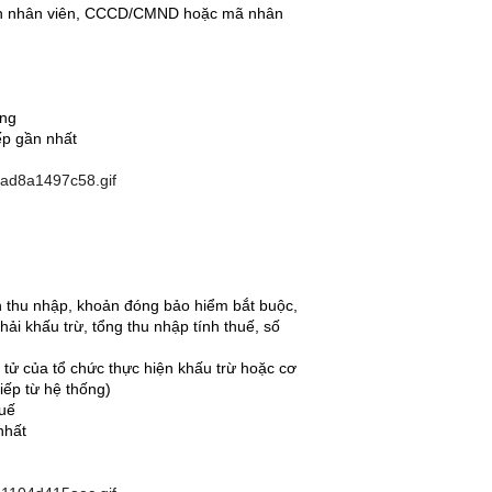
 tên nhân viên, CCCD/CMND hoặc mã nhân
ơng
iếp gần nhất
ản thu nhập, khoản đóng bảo hiểm bắt buộc,
hải khấu trừ, tổng thu nhập tính thuế, số
tử của tổ chức thực hiện khấu trừ hoặc cơ
iếp từ hệ thống)
huế
nhất