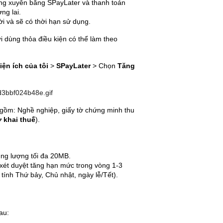
ờng xuyên bằng SPayLater và thanh toán
ng lai.
i và sẽ có thời hạn sử dụng.
 dùng thỏa điều kiện có thể làm theo
iện ích của tôi
>
SPayLater
>
Chọn
Tăng
gồm: Nghề nghiệp, giấy tờ chứng minh thu
 khai thuế
).
ung lượng tối đa 20MB.
xét duyệt tăng hạn mức trong vòng 1-3
tính Thứ bảy, Chủ nhật, ngày lễ/Tết).
sau: