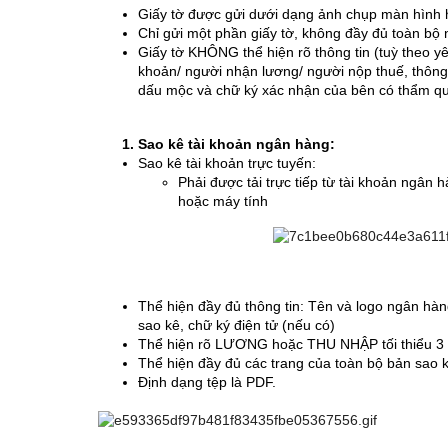
Giấy tờ được gửi dưới dạng ảnh chụp màn hình 
Chỉ gửi một phần giấy tờ, không đầy đủ toàn bộ n
Giấy tờ KHÔNG thể hiện rõ thông tin (tuỳ theo yêu
khoản/ người nhận lương/ người nộp thuế, thông 
dấu mộc và chữ ký xác nhận của bên có thẩm q
Sao kê tài khoản ngân hàng:
Sao kê tài khoản trực tuyến:
Phải được tải trực tiếp từ tài khoản ngân 
hoặc máy tính
Thể hiện đầy đủ thông tin: Tên và logo ngân hàng
sao kê, chữ ký điện tử (nếu có)
Thể hiện rõ LƯƠNG hoặc THU NHẬP tối thiểu 3 t
Thể hiện đầy đủ các trang của toàn bộ bản sao k
Định dạng tệp là PDF.