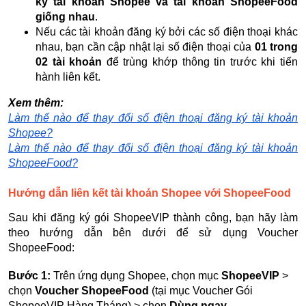
ký tài khoản Shopee và tài khoản ShopeeFood
giống nhau
.
Nếu các tài khoản đăng ký bởi các số điện thoại khác
nhau, bạn cần cập nhật lại số điện thoại của
01 trong
02 tài khoản
để trùng khớp thông tin trước khi tiến
hành liên kết.
Xem thêm:
Làm thế nào để thay đổi số điện thoại đăng ký tài khoản
Shopee?
Làm thế nào để thay đổi số điện thoại đăng ký tài khoản
ShopeeFood?
Hướng dẫn liên kết tài khoản Shopee với ShopeeFood
Sau khi đăng ký gói ShopeeVIP thành công, bạn hãy làm
theo hướng dẫn bên dưới để sử dụng Voucher
ShopeeFood:
Bước 1:
Trên ứng dụng Shopee, chọn mục
ShopeeVIP
>
chọn
Voucher ShopeeFood
(tại mục Voucher Gói
ShopeeVIP Hàng Tháng) > chọn
Dùng ngay