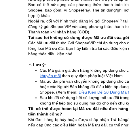
Bạn có thể sử dụng các phương thức thanh toán kh
Shopee, bao gồm: Ví ShopeePay, Thẻ tín dụng/ghi nợ
hợp lệ khác.
Ngoài ra, đối với hình thức đăng ký gói ShopeeVIP tại
đăng ký gói ShopeeVIP với cùng phương thức thanh t
Thanh toán khi nhận hàng (COD).
Tại sao tôi không sử dụng được Mã ưu đãi của gó
Các Mã ưu đãi thuộc Gói ShopeeVIP chỉ áp dụng cho c
từng loại Mã ưu đãi. Bạn hãy kiểm tra lại các điều ki
hàng thỏa điều kiện nhé.
⚠️
Lưu ý:
Các Mã giảm giá đơn hàng không áp dụng cho 
khuyến mãi
theo quy định pháp luật Việt Nam.
Mã ưu đãi phí vận chuyển không áp dụng cho c
hoặc các Người Bán không đủ điều kiện áp dụng
Shopee. (Xem thêm:
Điều Kiện Để Sử Dụng Mã 
Sau khi đã sử dụng hết số lượng mã ưu đãi tron
không thể tiếp tục sử dụng mã đó cho đến chu kỳ
Tôi có thể được hoàn lại Mã ưu đãi nếu đơn hàn
tiền thành công?
Khi đơn hàng bị hủy hoặc được chấp nhận Trả hàng/H
nếu đáp ứng các điều kiện hoàn Mã ưu đãi, cụ thể như