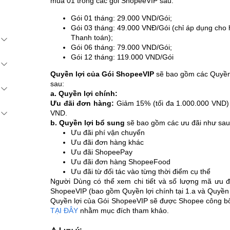
mua 01 trong các gói ShopeeVIP sau:
Gói 01 tháng: 29.000 VND/Gói;
Gói 03 tháng: 49.000 VNĐ/Gói (chỉ áp dụng cho 
Thanh toán);
Gói 06 tháng: 79.000 VND/Gói;
Gói 12 tháng: 119.000 VND/Gói
Quyền lợi của Gói ShopeeVIP
sẽ bao gồm các Quyền 
sau:
a. Quyền lợi chính:
Ưu đãi đơn hàng:
Giảm 15% (tối đa 1.000.000 VND) c
VND.
b. Quyền lợi bổ sung
sẽ bao gồm các ưu đãi như sa
Ưu đãi phí vận chuyển
Ưu đãi đơn hàng khác
Ưu đãi ShopeePay
Ưu đãi đơn hàng ShopeeFood
Ưu đãi từ đối tác vào từng thời điểm cụ thể
Người Dùng có thể xem chi tiết và số lượng mã ưu đ
ShopeeVIP (bao gồm Quyền lợi chính tại 1.a và Quyền 
Quyền lợi của Gói ShopeeVIP sẽ được Shopee công bố t
TẠI ĐÂY
nhằm mục đích tham khảo.