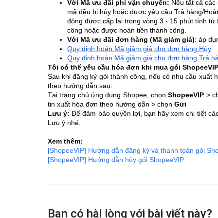
Với Mã ưu đãi phí vận chuyển:
Nếu tất cả các
mã đều bị hủy hoặc được yêu cầu Trả hàng/Hoàn 
động được cấp lại trong vòng 3 - 15 phút tính từ
công hoặc được hoàn tiền thành công.
Với Mã ưu đãi đơn hàng (Mã giảm giá)
: áp dụ
Quy định hoàn Mã giảm giá cho đơn hàng Hủy
Quy định hoàn Mã giảm giá cho đơn hàng Trả h
Tôi có thể yêu cầu hóa đơn khi mua gói ShopeeVI
Sau khi đăng ký gói thành công, nếu có nhu cầu xuất h
theo hướng dẫn sau:
Tại trang chủ ứng dụng Shopee, chọn
ShopeeVIP
> c
tin xuất hóa đơn theo hướng dẫn > chọn
Gửi
Lưu ý:
Để đảm bảo quyền lợi, bạn hãy xem chi tiết các
Lưu ý nhé.
Xem thêm:
[ShopeeVIP] Hướng dẫn đăng ký và thanh toán gói Sh
[ShopeeVIP] Hướng dẫn hủy gói ShopeeVIP
Bạn có hài lòng với bài viết này?