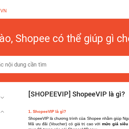
 VN
ào, Shopee có thể giúp gì c
[SHOPEEVIP] ShopeeVIP là gì?
1. ShopeeVIP là gì?
ShopeeVIP là chương trình của Shopee nhằm giúp Ngườ
Mã ưu đãi (Voucher) có giá trị cao với
mức giá siêu