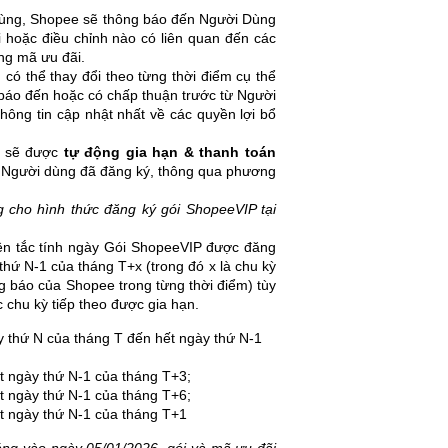
Dùng, Shopee sẽ thông báo đến Người Dùng
 hoặc điều chỉnh nào có liên quan đến các
ợng mã ưu đãi.
 có thể thay đổi theo từng thời điểm cụ thể
báo đến hoặc có chấp thuận trước từ Người
hông tin cập nhật nhất về các quyền lợi bổ
P sẽ được
tự động gia hạn & thanh toán
à Người dùng đã đăng ký, thông qua phương
 cho hình thức đăng ký gói ShopeeVIP tại
ên tắc tính ngày Gói ShopeeVIP được đăng
hứ N-1 của tháng T+x (trong đó x là chu kỳ
ông báo của Shopee trong từng thời điểm) tùy
 chu kỳ tiếp theo được gia hạn.
y thứ N của tháng T đến hết ngày thứ N-1
t ngày thứ N-1 của tháng T+3;
t ngày thứ N-1 của tháng T+6;
ết ngày thứ N-1 của tháng T+1
ng vào ngày 05/01/2026, gói và mã ưu đãi