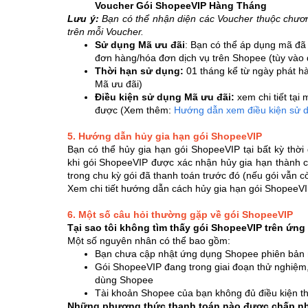
Voucher Gói ShopeeVIP Hàng Tháng
Lưu ý:
Bạn có thể nhận diện các Voucher thuộc chương
trên mỗi Voucher.
Sử dụng Mã ưu đãi
: Bạn có thể áp dụng mã đã
đơn hàng/hóa đơn dịch vụ trên Shopee (tùy vào 
Thời hạn sử dụng:
01 tháng kể từ ngày phát hàn
Mã ưu đãi)
Điều kiện sử dụng Mã ưu đãi:
xem chi tiết tại
được (Xem thêm:
Hướng dẫn xem điều kiện sử 
5. Hướng dẫn hủy gia hạn gói ShopeeVIP
Bạn có thể hủy gia hạn gói ShopeeVIP tại bất kỳ thời
khi gói ShopeeVIP được xác nhận hủy gia hạn thành c
trong chu kỳ gói đã thanh toán trước đó (nếu gói vẫn 
Xem chi tiết hướng dẫn cách hủy gia hạn gói ShopeeV
6. Một số câu hỏi thường gặp về gói ShopeeVIP
Tại sao tôi không tìm thấy gói ShopeeVIP trên ứn
Một số nguyên nhân có thể bao gồm:
Bạn chưa cập nhật ứng dụng Shopee phiên bản mớ
Gói ShopeeVIP đang trong giai đoạn thử nghiệm,
dùng Shopee
Tài khoản Shopee của bạn không đủ điều kiện t
Những phương thức thanh toán nào được chấp nh