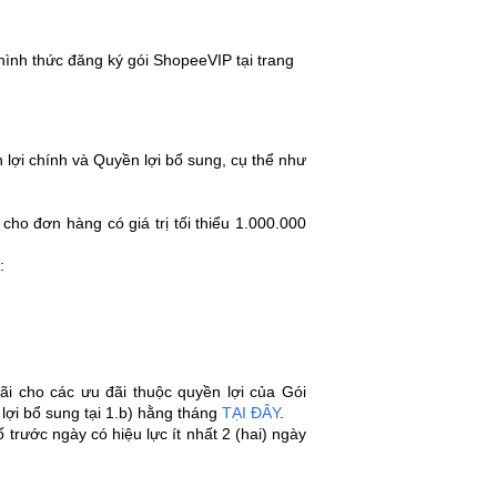
hình thức đăng ký gói ShopeeVIP tại trang
lợi chính và Quyền lợi bổ sung, cụ thể như
ho đơn hàng có giá trị tối thiểu 1.000.000
u:
ãi cho các ưu đãi thuộc quyền lợi của Gói
lợi bổ sung tại 1.b) hằng tháng
TẠI ĐÂY
.
rước ngày có hiệu lực ít nhất 2 (hai) ngày