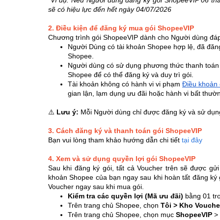
sẽ có hiệu lực đến hết ngày 04/07/2026
2. Điều kiện để đăng ký mua gói ShopeeVIP
Chương trình gói ShopeeVIP dành cho Người dùng đáp 
Người Dùng có tài khoản Shopee hợp lệ, đã đăn
Shopee.
Người dùng có sử dụng phương thức thanh toán 
Shopee để có thể đăng ký và duy trì gói.
Tài khoản không có hành vi vi phạm
Điều khoản 
gian lận, lạm dụng ưu đãi hoặc hành vi bất thư
⚠️
Lưu ý:
Mỗi Người dùng chỉ được đăng ký và sử dụng
3. Cách đăng ký và thanh toán gói ShopeeVIP
Bạn vui lòng tham khảo hướng dẫn chi tiết
tại đây
4. Xem và sử dụng quyền lợi gói ShopeeVIP
Sau khi đăng ký gói, tất cả Voucher trên sẽ được gử
khoản Shopee của bạn ngay sau khi hoàn tất đăng ký 
Voucher ngay sau khi mua gói.
Kiểm tra các quyền lợi (Mã ưu đãi)
bằng 01 tr
Trên trang chủ Shopee, chọn
Tôi > Kho Vouche
Trên trang chủ Shopee, chọn mục
ShopeeVIP
> 