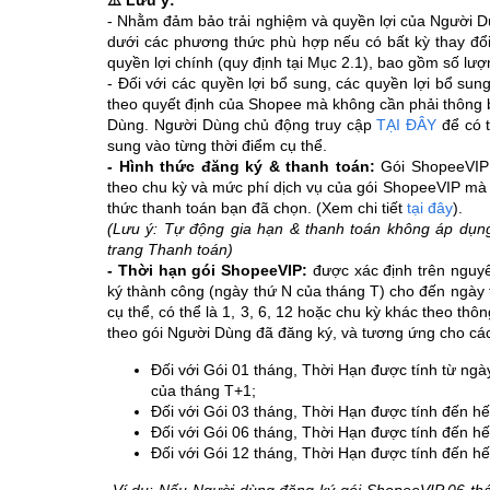
⚠️ Lưu ý:
- Nhằm đảm bảo trải nghiệm và quyền lợi của Người 
dưới các phương thức phù hợp nếu có bất kỳ thay đổi
quyền lợi chính (quy định tại Mục 2.1), bao gồm số lư
- Đối với các quyền lợi bổ sung, các quyền lợi bổ sung
theo quyết định của Shopee mà không cần phải thông 
Dùng. Người Dùng chủ động truy cập
TẠI ĐÂY
để có t
sung vào từng thời điểm cụ thể.
- Hình thức đăng ký & thanh toán:
Gói ShopeeVI
theo chu kỳ và mức phí dịch vụ của gói ShopeeVIP m
thức thanh toán bạn đã chọn. (Xem chi tiết
tại đây
).
(Lưu ý: Tự động gia hạn & thanh toán không áp dụng
trang Thanh toán)
- Thời hạn gói ShopeeVIP:
được xác định trên nguy
ký thành công (ngày thứ N của tháng T) cho đến ngày t
cụ thể, có thể là 1, 3, 6, 12 hoặc chu kỳ khác theo th
theo gói Người Dùng đã đăng ký, và tương ứng cho các
Đối với Gói 01 tháng, Thời Hạn được tính từ ngà
của tháng T+1;
Đối với Gói 03 tháng, Thời Hạn được tính đến hế
Đối với Gói 06 tháng, Thời Hạn được tính đến hế
Đối với Gói 12 tháng, Thời Hạn được tính đến h
Ví dụ: Nếu Người dùng đăng ký gói ShopeeVIP 06 thá