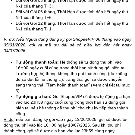
Đối với Gói 03 tháng, Thời Hạn được tính đến hết ngày thứ
N-1 của tháng T+3;
Đối với Gói 06 tháng, Thời Hạn được tính đến hết ngày thứ
N-1 của tháng T+6;
Đối với Gói 12 tháng, Thời Hạn được tính đến hết ngày thứ
N-1 của tháng T+1
Ví dụ: Nếu Người dùng đăng ký gói ShopeeVIP 06 tháng vào ngày
05/01/2026, gói và mã ưu đãi sẽ có hiệu lực đến hết ngày
04/07/2026
Tự động thanh toán:
Hệ thống sẽ tự động thu phí vào
16H00 ngày cuối cùng trong thời hạn sử dụng gói hiện tại.
Trường hợp hệ thống không thu phí thành công (do không
đủ số dư, lỗi hệ thống…), trạng thái gói sẽ được chuyển
sang trạng thái “Tạm hoãn thanh toán” (Xem chi tiết tại mục
3) .
Tự động gia hạn:
Gói ShopeeVIP sẽ được tự động gia hạn
vào lúc 23H59 ngày cuối cùng trong thời hạn sử dụng gói
hiện tại nếu hệ thống đã thu phí cho chu kỳ tiếp theo thành
công.
Ví dụ
: nếu bạn đăng ký gói vào ngày 19/06/2025, gói sẽ được tự
động thu phí vào lúc 16H00 ngày 18/07/2025. Sau khi thu phí
thành công, gói sẽ được gia hạn vào lúc 23h59 cùng ngày
.