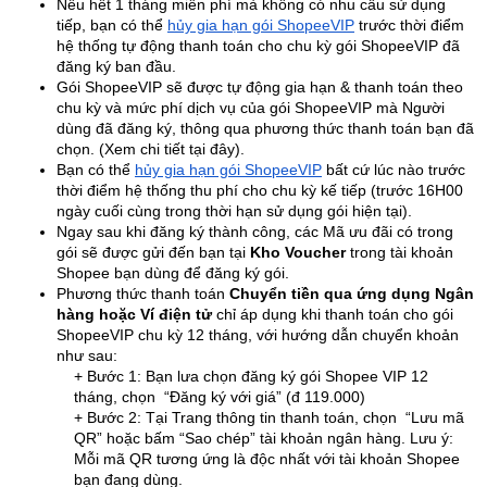
Nếu hết 1 tháng miễn phí mà không có nhu cầu sử dụng
tiếp, bạn có thể
hủy gia hạn gói ShopeeVIP
trước thời điểm
hệ thống tự động thanh toán cho chu kỳ gói ShopeeVIP đã
đăng ký ban đầu.
Gói ShopeeVIP sẽ được tự động gia hạn & thanh toán theo
chu kỳ và mức phí dịch vụ của gói ShopeeVIP mà Người
dùng đã đăng ký, thông qua phương thức thanh toán bạn đã
chọn. (Xem chi tiết tại đây).
Bạn có thể
hủy gia hạn gói ShopeeVIP
bất cứ lúc nào trước
thời điểm hệ thống thu phí cho chu kỳ kế tiếp (trước 16H00
ngày cuối cùng trong thời hạn sử dụng gói hiện tại).
Ngay sau khi đăng ký thành công, các Mã ưu đãi có trong
gói sẽ được gửi đến bạn tại
Kho Voucher
trong tài khoản
Shopee bạn dùng để đăng ký gói.
Phương thức thanh toán
Chuyển tiền qua ứng dụng Ngân
hàng hoặc Ví điện tử
chỉ áp dụng khi thanh toán cho gói
ShopeeVIP chu kỳ 12 tháng, với hướng dẫn chuyển khoản
như sau:
+ Bước 1: Bạn lưa chọn đăng ký gói Shopee VIP 12
tháng, chọn “Đăng ký với giá” (đ 119.000)
+ Bước 2: Tại Trang thông tin thanh toán, chọn “Lưu mã
QR” hoặc bấm “Sao chép” tài khoản ngân hàng. Lưu ý:
Mỗi mã QR tương ứng là độc nhất với tài khoản Shopee
bạn đang dùng.