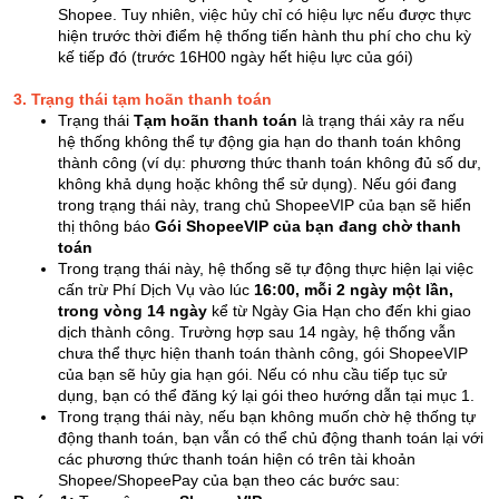
Shopee. Tuy nhiên, việc hủy chỉ có hiệu lực nếu được thực
hiện trước thời điểm hệ thống tiến hành thu phí cho chu kỳ
kế tiếp đó (trước 16H00 ngày hết hiệu lực của gói)
3. Trạng thái tạm hoãn thanh toán
Trạng thái
Tạm hoãn thanh toán
là trạng thái xảy ra nếu
hệ thống không thể tự động gia hạn do thanh toán không
thành công (ví dụ: phương thức thanh toán không đủ số dư,
không khả dụng hoặc không thể sử dụng). Nếu gói đang
trong trạng thái này, trang chủ ShopeeVIP của bạn sẽ hiển
thị thông báo
Gói ShopeeVIP của bạn đang chờ thanh
toán
Trong trạng thái này, hệ thống sẽ tự động thực hiện lại việc
cấn trừ Phí Dịch Vụ vào lúc
16:00, mỗi 2 ngày một lần,
trong vòng 14 ngày
kể từ Ngày Gia Hạn cho đến khi giao
dịch thành công. Trường hợp sau 14 ngày, hệ thống vẫn
chưa thể thực hiện thanh toán thành công, gói ShopeeVIP
của bạn sẽ hủy gia hạn gói. Nếu có nhu cầu tiếp tục sử
dụng, bạn có thể đăng ký lại gói theo hướng dẫn tại mục 1.
Trong trạng thái này, nếu bạn không muốn chờ hệ thống tự
động thanh toán, bạn vẫn có thể chủ động thanh toán lại với
các phương thức thanh toán hiện có trên tài khoản
Shopee/ShopeePay của bạn theo các bước sau: