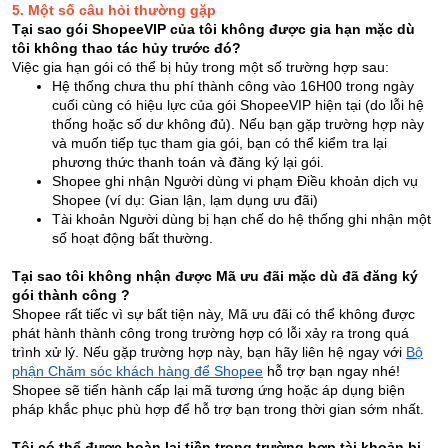
5. Một số câu hỏi thường gặp
Tại sao gói ShopeeVIP của tôi không được gia hạn mặc dù
tôi không thao tác hủy trước đó?
Việc gia hạn gói có thể bị hủy trong một số trường hợp sau:
Hệ thống chưa thu phí thành công vào 16H00 trong ngày
cuối cùng có hiệu lực của gói ShopeeVIP hiện tại (do lỗi hệ
thống hoặc số dư không đủ). Nếu bạn gặp trường hợp này
và muốn tiếp tục tham gia gói, bạn có thể kiểm tra lại
phương thức thanh toán và đăng ký lại gói.
Shopee ghi nhận Người dùng vi phạm Điều khoản dịch vụ
Shopee (ví dụ: Gian lận, lạm dụng ưu đãi)
Tài khoản Người dùng bị hạn chế do hệ thống ghi nhận một
số hoạt động bất thường.
Tại sao tôi không nhận được Mã ưu đãi mặc dù đã đăng ký
gói thành công ?
Shopee rất tiếc vì sự bất tiện này, Mã ưu đãi có thể không được
phát hành thành công trong trường hợp có lỗi xảy ra trong quá
trình xử lý. Nếu gặp trường hợp này, bạn hãy liên hệ ngay với
Bộ
phận Chăm sóc khách hàng để Shopee
hỗ trợ bạn ngay nhé!
Shopee sẽ tiến hành cấp lại mã tương ứng hoặc áp dụng biện
pháp khắc phục phù hợp để hỗ trợ bạn trong thời gian sớm nhất.
Tôi có thể được hoàn lại tiền trong trường hợp tài khoản bị