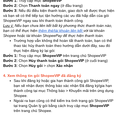
Bước 1:
Truy cập mục
ShopeeVIP
Bước 2:
Chọn
Thanh toán ngay
(ở đầu trang)
Bước 3:
Nếu đủ điều kiện thanh toán, giao dịch sẽ được thực hiện
và bạn sẽ có thể tiếp tục tận hưởng các ưu đãi hấp dẫn của gói
ShopeeVIP ngay sau khi thanh toán thành công.
Lưu ý:
Nếu bạn chưa liên kết bất kỳ phương thức thanh toán nào,
bạn có thể thực hiện
thêm thẻ/tài khoản liên kết
với tài khoản
Shopee hoặc tài khoản ShopeePay để thực hiện thanh toán.
Trường hợp vẫn không thể hoàn tất thanh toán, bạn có thể
thao tác hủy thanh toán theo hướng dẫn dưới đây, sau đó
thực hiện đăng ký lại gói:
Bước 1:
Truy cập mục
ShopeeVIP
trên trang chủ ShopeeVIP
Bước 2:
Chọn
Hủy thanh toán gói ShopeeVIP
(ở cuối trang)
Bước 3:
Chọn
Hủy gói
> chọn
Xác nhận
4. Xem thông tin gói ShopeeVIP đã đăng ký
Sau khi đăng ký hoặc gia hạn thành công gói ShopeeVIP,
bạn sẽ nhận được thông báo xác nhận Đã đăng ký/gia hạn
thành công tại mục Thông báo > Khuyến mãi trên ứng dụng
Shopee.
Ngoài ra bạn cũng có thể kiểm tra tình trạng gói ShopeeVIP
tại trang Quản lý gói bằng cách truy cập mục
ShopeeVIP
trên trang chủ Shopee.