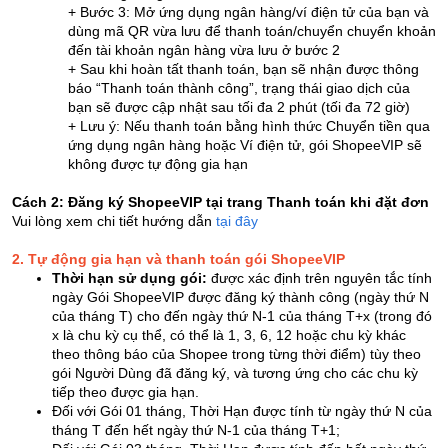
+ Bước 3: Mở ứng dụng ngân hàng/ví điện tử của bạn và
dùng mã QR vừa lưu để thanh toán/chuyển chuyển khoản
đến tài khoản ngân hàng vừa lưu ở bước 2
+ Sau khi hoàn tất thanh toán, bạn sẽ nhận được thông
báo “Thanh toán thành công”, trạng thái giao dịch của
bạn sẽ được cập nhật sau tối đa 2 phút (tối đa 72 giờ)
+ Lưu ý: Nếu thanh toán bằng hình thức Chuyển tiền qua
ứng dụng ngân hàng hoặc Ví điện tử, gói ShopeeVIP sẽ
không được tự động gia hạn
Cách 2: Đăng ký ShopeeVIP tại trang Thanh toán khi đặt đơn
Vui lòng xem chi tiết hướng dẫn
tại đây
2. Tự động gia hạn và thanh toán gói ShopeeVIP
Thời hạn sử dụng gói:
được xác định trên nguyên tắc tính
ngày Gói ShopeeVIP được đăng ký thành công (ngày thứ N
của tháng T) cho đến ngày thứ N-1 của tháng T+x (trong đó
x là chu kỳ cụ thể, có thể là 1, 3, 6, 12 hoặc chu kỳ khác
theo thông báo của Shopee trong từng thời điểm) tùy theo
gói Người Dùng đã đăng ký, và tương ứng cho các chu kỳ
tiếp theo được gia hạn.
Đối với Gói 01 tháng, Thời Hạn được tính từ ngày thứ N của
tháng T đến hết ngày thứ N-1 của tháng T+1;