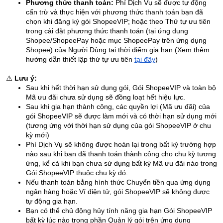
Phương thức thanh toán:
Phí Dịch Vụ sẽ được tự động
cấn trừ và thực hiện với phương thức thanh toán bạn đã
chọn khi đăng ký gói ShopeeVIP; hoặc theo Thứ tự ưu tiên
trong cài đặt phương thức thanh toán (tại ứng dụng
Shopee/ShopeePay hoặc mục ShopeePay trên ứng dụng
Shopee) của Người Dùng tại thời điểm gia hạn (Xem thêm
hướng dẫn thiết lập thứ tự ưu tiên
tại đây
)
⚠️
Lưu ý:
Sau khi hết thời hạn sử dụng gói, Gói ShopeeVIP và toàn bộ
Mã ưu đãi chưa sử dụng sẽ đồng loạt hết hiệu lực.
Sau khi gia hạn thành công, các quyền lợi (Mã ưu đãi) của
gói ShopeeVIP sẽ được làm mới và có thời hạn sử dụng mới
(tương ứng với thời hạn sử dụng của gói ShopeeVIP ở chu
kỳ mới)
Phí Dịch Vụ sẽ không được hoàn lại trong bất kỳ trường hợp
nào sau khi bạn đã thanh toán thành công cho chu kỳ tương
ứng, kể cả khi bạn chưa sử dụng bất kỳ Mã ưu đãi nào trong
Gói ShopeeVIP thuộc chu kỳ đó.
Nếu thanh toán bằng hình thức Chuyển tiền qua ứng dụng
ngân hàng hoặc Ví điện tử, gói ShopeeVIP sẽ không được
tự động gia hạn.
Bạn có thể chủ động hủy tính năng gia hạn Gói ShopeeVIP
bất kỳ lúc nào trong phần Quản lý gói trên ứng dụng