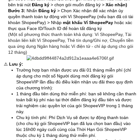
bên trái nút
Đăng ký
> chọn gói muốn đăng ký >
Xác nhận)
Bước 3:
Nhấn
Đăng ký
> Chọn Xác nhận để xác nhận ủy
quyền thanh toán tự động với Ví ShopeePay (nếu bạn đã có tài
khoản ShopeePay) > Nhập
mật khẩu Ví ShopeePay
hoặc xác
thực qua Face ID/Touch ID để hoàn tất đăng ký
(Một số phương thức thanh toán khả dụng: Ví ShopeePay, Tài
khoản liên kết Ví ShopeePay, Thẻ tín dụng/Ghi nợ, Chuyển tiền
qua ứng dụng Ngân hàng hoặc Ví điện tử - chỉ áp dụng cho gói
12 tháng)
⚠️
Lưu ý:
Trường hợp bạn nhận được ưu đãi 01 tháng miễn phí (chỉ
áp dụng cho một số Người dùng mới đăng ký gói
ShopeeVIP lần đầu đủ điều kiện nhận ưu đãi theo quy định
của chương trình):
1 tháng đầu tiên dùng thử miễn phí: bạn sẽ không cần thanh
toán bất kỳ phí nào tại thời điểm đăng ký đầu tiên và được
trải nghiệm các quyền lợi của gói ShopeeVIP trong 1 tháng
này.
Chu kỳ tính phí: Phí Dịch Vụ sẽ được tự động thanh toán
(cho chu kỳ gói ShopeeVIP bạn đã lựa chọn ban đầu) vào
lúc 16h00 ngày cuối cùng của Thời Hạn Gói ShopeeVIP
thuộc chu kỳ 1 tháng dùng thử miễn phí.