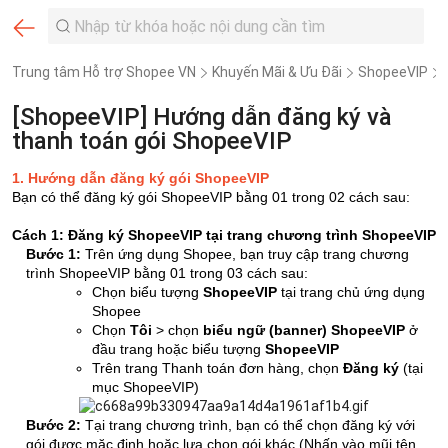
Trung tâm Hỗ trợ Shopee VN
Khuyến Mãi & Ưu Đãi
ShopeeVIP
[ShopeeVIP] Hướng dẫn đăng ký và
thanh toán gói ShopeeVIP
1. Hướng dẫn đăng ký gói ShopeeVIP
Bạn có thể đăng ký gói ShopeeVIP bằng 01 trong 02 cách sau:
Cách 1: Đăng ký ShopeeVIP tại trang chương trình ShopeeVIP
Bước 1:
Trên ứng dụng Shopee, bạn truy cập trang chương
trình ShopeeVIP bằng 01 trong 03 cách sau:
Chọn biểu tượng
ShopeeVIP
tại trang chủ ứng dụng
Shopee
Chọn
Tôi
> chọn
biểu ngữ (banner) ShopeeVIP
ở
đầu trang hoặc biểu tượng
ShopeeVIP
Trên trang Thanh toán đơn hàng, chọn
Đăng ký
(tại
mục ShopeeVIP)
Bước 2:
Tại trang chương trình, bạn có thể chọn đăng ký với
gói được mặc định hoặc lựa chọn gói khác (Nhấn vào mũi tên