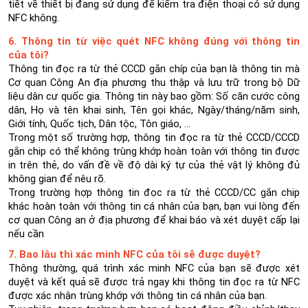
tiết về thiết bị đang sử dụng để kiểm tra điện thoại có sử dụng
NFC không.
6. Thông tin từ việc quét NFC không đúng với thông tin
của tôi?
Thông tin đọc ra từ thẻ CCCD gắn chíp của bạn là thông tin mà
Cơ quan Công An địa phương thu thập và lưu trữ trong bộ Dữ
liệu dân cư quốc gia. Thông tin này bao gồm: Số căn cước công
dân, Họ và tên khai sinh, Tên gọi khác, Ngày/tháng/năm sinh,
Giới tính, Quốc tịch, Dân tộc, Tôn giáo, …
Trong một số trường hợp, thông tin đọc ra từ thẻ CCCD/CCCD
gắn chip có thể không trùng khớp hoàn toàn với thông tin được
in trên thẻ, do vấn đề về độ dài ký tự của thẻ vật lý không đủ
không gian để nêu rõ.
Trong trường hợp thông tin đọc ra từ thẻ CCCD/CC gắn chip
khác hoàn toàn với thông tin cá nhân của bạn, bạn vui lòng đến
cơ quan Công an ở địa phương để khai báo và xét duyệt cấp lại
nếu cần
7. Bao lâu thì xác minh NFC của tôi sẽ được duyệt?
Thông thường, quá trình xác minh NFC của bạn sẽ được xét
duyệt và kết quả sẽ được trả ngay khi thông tin đọc ra từ NFC
được xác nhận trùng khớp với thông tin cá nhân của bạn.