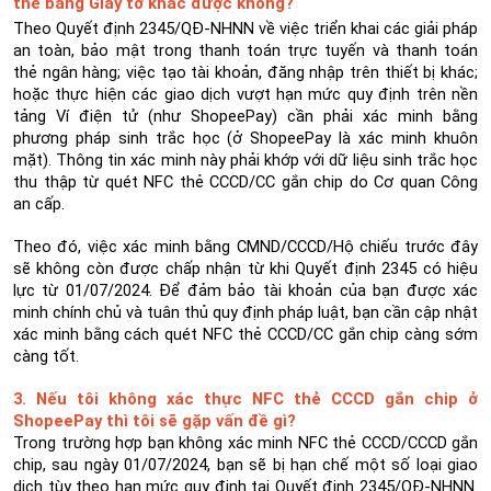
thế bằng Giấy tờ khác được không?
Theo Quyết định 2345/QĐ-NHNN về việc triển khai các giải pháp
an toàn, bảo mật trong thanh toán trực tuyến và thanh toán
thẻ ngân hàng; việc tạo tài khoản, đăng nhập trên thiết bị khác;
hoặc thực hiện các giao dịch vượt hạn mức quy định trên nền
tảng Ví điện tử (như ShopeePay) cần phải xác minh bằng
phương pháp sinh trắc học (ở ShopeePay là xác minh khuôn
mặt). Thông tin xác minh này phải khớp với dữ liệu sinh trắc học
thu thập từ quét NFC thẻ CCCD/CC gắn chip do Cơ quan Công
an cấp.
Theo đó, việc xác minh bằng CMND/CCCD/Hộ chiếu trước đây
sẽ không còn được chấp nhận từ khi Quyết định 2345 có hiệu
lực từ 01/07/2024. Để đảm bảo tài khoản của bạn được xác
minh chính chủ và tuân thủ quy định pháp luật, bạn cần cập nhật
xác minh bằng cách quét NFC thẻ CCCD/CC gắn chip càng sớm
càng tốt.
3. Nếu tôi không xác thực NFC thẻ CCCD gắn chip ở
ShopeePay thì tôi sẽ gặp vấn đề gì?
Trong trường hợp bạn không xác minh NFC thẻ CCCD/CCCD gắn
chip, sau ngày 01/07/2024, bạn sẽ bị hạn chế một số loại giao
dịch tùy theo hạn mức quy định tại Quyết định 2345/QĐ-NHNN.