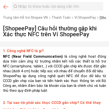
Trung tâm Hỗ trợ Shopee VN
Thanh Toán
Ví ShopeePay
[ShopeePay] Câu hỏi thường gặp khi
Xác thực NFC trên Ví ShopeePay
1. Công nghệ NFC là gì?
NFC (Near Field Communication)
là công nghệ hoạt động
dựa trên cảm ứng từ trường nhằm kết nối các thiết bị hỗ trợ
NFC (smartphone, tablet,...) với CCCD gắn chíp khi được đặt gần
nhau (dưới 4 cm) hoặc tiếp xúc với nhau để chuyển đổi dữ liệu.
ShopeePay áp dụng công nghệ quét NFC để đọc dữ liệu từ
CCCD gắn chip của bạn và tiến hành xác thực thông tin với Bộ
Công an, nhằm đảm bảo tài khoản của bạn là chính chủ và tuân
thủ theo quy định pháp luật.
2. Tại sao tôi phải xác thực CCCD gắn chíp? Có thể thay