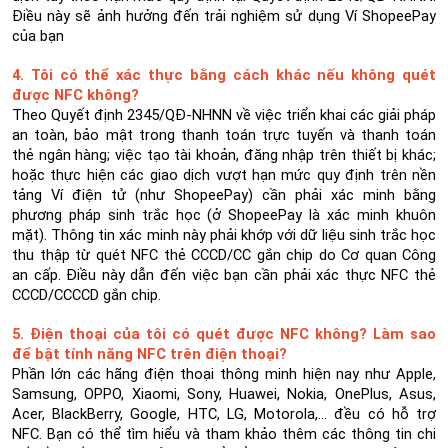
Điều này sẽ ảnh hưởng đến trải nghiệm sử dụng Ví ShopeePay
của bạn
4. Tôi có thể xác thực bằng cách khác nếu không quét
được NFC không?
Theo Quyết định 2345/QĐ-NHNN về việc triển khai các giải pháp
an toàn, bảo mật trong thanh toán trực tuyến và thanh toán
thẻ ngân hàng; việc tạo tài khoản, đăng nhập trên thiết bị khác;
hoặc thực hiện các giao dịch vượt hạn mức quy định trên nền
tảng Ví điện tử (như ShopeePay) cần phải xác minh bằng
phương pháp sinh trắc học (ở ShopeePay là xác minh khuôn
mặt). Thông tin xác minh này phải khớp với dữ liệu sinh trắc học
thu thập từ quét NFC thẻ CCCD/CC gắn chip do Cơ quan Công
an cấp. Điều này dẫn đến việc bạn cần phải xác thực NFC thẻ
CCCD/CCCCD gắn chip.
5. Điện thoại của tôi có quét được NFC không? Làm sao
để bật tính năng NFC trên điện thoại?
Phần lớn các hãng điện thoại thông minh hiện nay như Apple,
Samsung, OPPO, Xiaomi, Sony, Huawei, Nokia, OnePlus, Asus,
Acer, BlackBerry, Google, HTC, LG, Motorola,... đều có hỗ trợ
NFC. Bạn có thể tìm hiểu và tham khảo thêm các thông tin chi