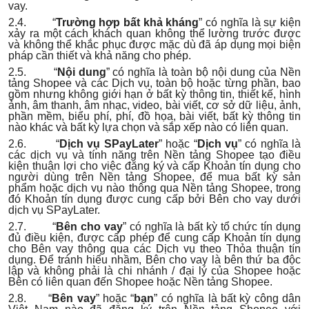
vay.
2.4. “
Trường hợp bất khả kháng
” có nghĩa là sự kiện
xảy ra một cách khách quan không thể lường trước được
và không thể khắc phục được mặc dù đã áp dụng mọi biện
pháp cần thiết và khả năng cho phép.
2.5. “
Nội dung
” có nghĩa là toàn bộ nội dung của Nền
tảng Shopee và các Dịch vụ, toàn bộ hoặc từng phần, bao
gồm nhưng không giới hạn ở bất kỳ thông tin, thiết kế, hình
ảnh, âm thanh, âm nhạc, video, bài viết, cơ sở dữ liệu, ảnh,
phần mềm, biểu phí, phí, đồ họa, bài viết, bất kỳ thông tin
nào khác và bất kỳ lựa chọn và sắp xếp nào có liên quan.
2.6. “
Dịch vụ SPayLater
” hoặc “
Dịch vụ
” có nghĩa là
các dịch vụ và tính năng trên Nền tảng Shopee tạo điều
kiện thuận lợi cho việc đăng ký và cấp Khoản tín dụng cho
người dùng trên Nền tảng Shopee, để mua bất kỳ sản
phẩm hoặc dịch vụ nào thông qua Nền tảng Shopee, trong
đó Khoản tín dụng được cung cấp bởi Bên cho vay dưới
dịch vụ SPayLater.
2.7. “
Bên cho vay
” có nghĩa là bất kỳ tổ chức tín dụng
đủ điều kiện, được cấp phép để cung cấp Khoản tín dụng
cho Bên vay thông qua các Dịch vụ theo Thỏa thuận tín
dụng. Để tránh hiểu nhầm, Bên cho vay là bên thứ ba độc
lập và không phải là chi nhánh / đại lý của Shopee hoặc
Bên có liên quan đến Shopee hoặc Nền tảng Shopee.
2.8. “
Bên vay
” hoặc “
bạn
” có nghĩa là bất kỳ công dân