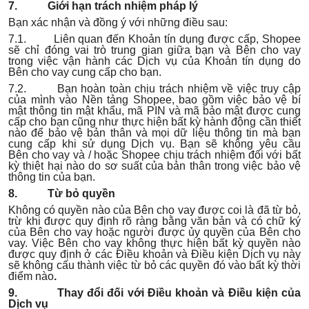
7. Giới hạn trách nhiệm pháp lý
Bạn xác nhận và đồng ý với những điều sau:
7.1. Liên quan đến Khoản tín dụng được cấp, Shopee
sẽ chỉ đóng vai trò trung gian giữa bạn và Bên cho vay
trong việc vận hành các Dịch vụ của Khoản tín dụng do
Bên cho vay cung cấp cho bạn.
7.2. Bạn hoàn toàn chịu trách nhiệm về việc truy cập
của mình vào Nền tảng Shopee, bao gồm việc bảo vệ bí
mật thông tin mật khẩu, mã PIN và mã bảo mật được cung
cấp cho bạn cũng như thực hiện bất kỳ hành động cần thiết
nào để bảo vệ bản thân và mọi dữ liệu thông tin mà bạn
cung cấp khi sử dụng Dịch vụ. Bạn sẽ không yêu cầu
Bên cho vay và / hoặc Shopee chịu trách nhiệm đối với bất
kỳ thiệt hại nào do sơ suất của bản thân trong việc bảo vệ
thông tin của bạn.
8. Từ bỏ quyền
Không có quyền nào của Bên cho vay được coi là đã từ bỏ,
trừ khi được quy định rõ ràng bằng văn bản và có chữ ký
của Bên cho vay hoặc người được ủy quyền của Bên cho
vay. Việc Bên cho vay không thực hiện bất kỳ quyền nào
được quy định ở các Điều khoản và Điều kiện Dịch vụ này
sẽ không cấu thành việc từ bỏ các quyền đó vào bất kỳ thời
điểm nào
.
9. Thay đổi đối với Điều khoản và Điều kiện của
Dịch vụ