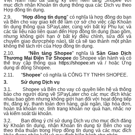
Việt Nam nào đã đăng ký trên Nền tảng Shopee với
mục đích nhận Khoản tín dụng thông qua các Dịch vụ theo
Hợp đồng tín dụng.
2.9. “
Hợp đồng tín dụng
” có nghĩa là hợp đồng do bạn
và Bên cho vay giao kết để làm cơ sở cho việc cấp Khoản
tín dụng thông qua SPayLater, cùng với bất kỳ Phụ lục và
các tài liệu nào liên quan đến Hợp đồng tín dụng (bao gồm,
nhưng không giới hạn ở bất kỳ điều chỉnh, sửa đổi và
chuyển giao đượcphép nào), tất cả sẽ tạo thành một phần
không thể tách rời của Hợp đồng tín dụng.
2.10. “
Nền tảng Shopee
” nghĩa là
Sàn Giao Dịch
Thương Mại Điện Tử Shopee
do Shopee vận hành và có
thể truy cập thông qua
https://shopee.vn
và / hoặc Ứng
dụng di động Shopee.
2.11. “
Shopee
” có nghĩa là CÔNG TY TNHH SHOPEE.
3. Sử dụng Dịch vụ
3.1. Shopee và Bên cho vay có quyền liên hệ và thông
báo cho người dùng về SPayLater cho các mục đích khác
nhau bao gồm nhưng không giới hạn đối với hoạt động tiếp
thị, đăng ký, thanh toán đơn hàng, giải ngân, lập hóa đơn,
hoàn trả khoản nợ, tình trạng khoản nợ quá hạn, nhắc nợ
và kiểm soát tài khoản.
3.2. Bạn đồng ý chỉ sử dụng Dịch vụ cho mục đích đăng
ký Khoản tín dụng, nhận Khoản tín dụng từ Bên cho vay
theo thỏa thuận trong Hợp đồng tín dụng và các mục đích