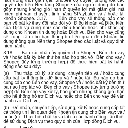
hạn trong thời gian dài, Shopee có quyền phong tỏa các
quyền lợi trên Nền tảng Shopee của người dùng đó bao
gồm nhưng không giới hạn ở quyền lợi mã giảm giá, mã
miễn phí vận chuyển, tính năng SPayLater và / hoặc tài
khoản Shopee. 3.17. Bên cho vay sẽ thông báo cho
bạn về bất kỳ thay đổi nào đối với Điều khoản và Điều kiện
của Dịch vụ cũng như các điều khoản hoặc phí khác áp
dụng cho Khoản tín dụng hoặc Dịch vụ. Bên cho vay cũng
sẽ cung cấp cho bạn thông tin liên quan đến Khoản tín
dụng thông qua Nền tảng Shopee theo các luật và quy định
hiện hành.
3.18. Bạn xác nhận ủy quyền cho Shopee, Bên cho vay
và / hoặc bất kỳ bên thứ ba nào hợp tác với Bên cho vay /
Shopee (tùy từng trường hợp) để thực hiện bất kỳ hành
động nào sau đây:
(a) Thu thập, xử lý, sử dụng, chuyển tiếp và / hoặc cung
cấp bất kỳ thông tin, dữ liệu và / hoặc tài liệu nào do bạn
cung cấp cho Bên cho vay, Shopee và / hoặc bất kỳ bên thứ
ba nào hợp tác với Bên cho vay / Shopee (tùy từng trường
hợp) để Bên cho vay xử lý, bao gồm nhưng không giới hạn
cho hệ thống hỗ trợ Dịch vụ, hoặc cho Bên cho vay để vận
hành các Dịch vụ;
(b) Để nhận, chuyển tiếp, sử dụng, xử lý hoặc cung cấp tất
cả thông tin liên quan đến Khoản tín dụng cho Bên vay; và /
hoặc (c) Thực hiện bất kỳ và tất cả các hành động cần thiết
để sử dụng Dịch vụ theo quy định của Hợp đồng Dịch vụ.