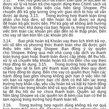
3.12. Việc hủy giao dịch đã thanh toán qua SPayLater sẽ
được xử lý và hoàn trả cho người dùng theo Chính sách và
Điều khoản và Điều kiện của Nền tảng Shopee. Phí
chuyển đổi trả góp tương ứng với giao dịch bị hủy sẽ vẫn
được áp dụng. 3.13. Trong trường hợp thanh toán từng
phần cho hóa đơn, số tiền hoàn trả sẽ được sử dụng
để hoàn trả gốc trước tiên. Phí trả góp sẽ không ảnh hưởng
đến hạn mức khả dụng của bạn. Ngoài ra, trong trường hợp
việc tính toán các khoản phí dẫn đến số lẻ thập phân, Bên
cho vay sẽ làm tròn lên các khoản phí đó.
3.14. Bạn phải hoàn trả Khoản vay theo lịch trình trả nợ,
với số tiền và phương thức thanh toán như đã được giới
thiệu trên nền tảng Shopee. Bạn đồng ý ủy quyền
cho Shopee, thông qua một nhà cung cấp dịch vụ thanh
toán trung gian hoặc thanh toán được cấp phép, để thu hồi,
xử lý và chuyển tiếp khoản hoàn trả cho Bên cho vay theo
Hợp đồng tín dụng. 3.15. Trong trường hợp thanh toán
chậm, bạn sẽ bị tính phí thanh toán chậm theo quy định
tại Hợp đồng tín dụng. Bên cho vay có quyền thực hiện các
hành động bao gồm nhưng không giới hạn ở việc liên hệ
với bạn và người được bạn chỉ định có thể liên lạc trong
trường hợp khẩn cấp, yêu cầu hoàn trả và bất kỳ hành động
cần thiết nào trong khuôn khổ và quy định của pháp luật sở
tại để thu hồi dư nợ chưa thanh toán. Quyền sử dụng
Nền tảng Shopee và các quyền lợi đi kèm của bạn có thể bị
tạm ngừng trong trường hợp thanh toán trễ.
3.16. Trong trường hợp người dùng không trả nợ quá