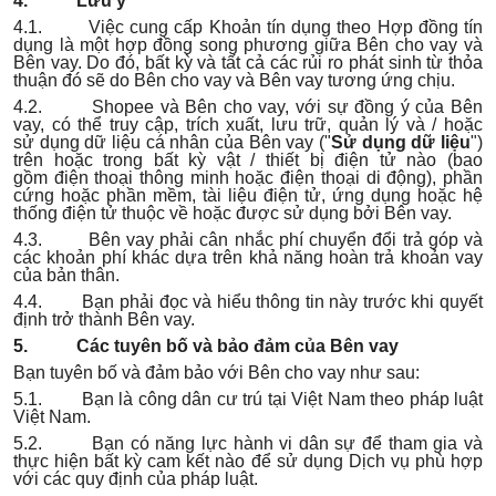
4. Lưu ý
4.1. Việc cung cấp Khoản tín dụng theo Hợp đồng tín
dụng là một hợp đồng song phương giữa Bên cho vay và
Bên vay. Do đó, bất kỳ và tất cả các rủi ro phát sinh từ thỏa
thuận đó sẽ do Bên cho vay và Bên vay tương ứng chịu.
4.2. Shopee và Bên cho vay, với sự đồng ý của Bên
vay, có thể truy cập, trích xuất, lưu trữ, quản lý và / hoặc
sử dụng dữ liệu cá nhân của Bên vay ("
Sử dụng dữ liệu
")
trên hoặc trong bất kỳ vật / thiết bị điện tử nào (bao
gồm điện thoại thông minh hoặc điện thoại di động), phần
cứng hoặc phần mềm, tài liệu điện tử, ứng dụng hoặc hệ
thống điện tử thuộc về hoặc được sử dụng bởi Bên vay.
4.3. Bên vay phải cân nhắc phí chuyển đổi trả góp và
các khoản phí khác dựa trên khả năng hoàn trả khoản vay
của bản thân.
4.4. Bạn phải đọc và hiểu thông tin này trước khi quyết
định trở thành Bên vay.
5. Các tuyên bố và bảo đảm của Bên vay
Bạn tuyên bố và đảm bảo với Bên cho vay như sau:
5.1. Bạn là công dân cư trú tại Việt Nam theo pháp luật
Việt Nam.
5.2. Bạn có năng lực hành vi dân sự để tham gia và
thực hiện bất kỳ cam kết nào để sử dụng Dịch vụ phù hợp
với các quy định của pháp luật.