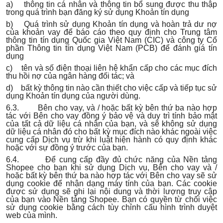
a) thông tin cá nhân và thông tin bổ sung được thu thập
trong quá trình bạn đăng ký sử dụng Khoản tín dụng
b) Quá trình sử dụng Khoản tín dụng và hoàn trả dư nợ
của khoản vay để báo cáo theo quy định cho Trung tâm
thông tin tín dụng Quốc gia Việt Nam (CIC) và công ty Cổ
phần Thông tin tín dụng Việt Nam (PCB) để đánh giá tín
dụng
c) tên và số điện thoại liên hệ khẩn cấp cho các mục đích
thu hồi nợ của ngân hàng đối tác; và
d) bất kỳ thông tin nào cần thiết cho việc cấp và tiếp tục sử
dụng Khoản tín dụng của người dùng.
6.3. Bên cho vay, và / hoặc bất kỳ bên thứ ba nào hợp
tác với Bên cho vay đồng ý bảo vệ và duy trì tính bảo mật
của tất cả dữ liệu cá nhân của bạn, và sẽ không sử dụng
dữ liệu cá nhân đó cho bất kỳ mục đích nào khác ngoài việc
cung cấp Dịch vụ trừ khi luật hiện hành có quy định khác
hoặc với sự đồng ý trước của bạn.
6.4. Để cung cấp đầy đủ chức năng của Nền tảng
Shopee cho bạn khi sử dụng Dịch vụ, Bên cho vay và /
hoặc bất kỳ bên thứ ba nào hợp tác với Bên cho vay sẽ sử
dụng cookie để nhận dạng máy tính của bạn. Các cookie
được sử dụng sẽ ghi lại nội dung và thời lượng truy cập
của bạn vào Nền tảng Shopee. Bạn có quyền từ chối việc
sử dụng cookie bằng cách tùy chỉnh cấu hình trình duyệt
web của mình.