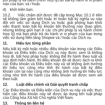
phí pháp lý và hành chính hợp lý) do bất kỳ hành vi vi phạm
nào của bạn; và / hoặc
d) khởi kiện bạn.
10.2. Việc chấm dứt được đề cập trong Mục 10.1 ở trên
sẽ không làm giảm bớt hoặc trì hoãn bất kỳ nghĩa vụ nào
đối với việc sử dụng Dịch vụ hoặc giải phóng bạn khỏi
việc thanh toán bất kỳ khoản bồi thường nào (bao gồm,
nhưng không giới hạn ở các chi phí pháp lý và hành chính
hợp lý) mà bạn phải trả do hành vi vi phạm của bạn trong
việc sử dụng Nền tảng Shopee và / hoặc các Dịch vụ.
11. Hiệu lực từng phần
Nếu bất kỳ một hoặc nhiều điều khoản nào trong các Điều
khoản và Điều kiện của Dịch vụ này được xem là không
hợp lệ, bất hợp pháp hoặc không thể thi hành theo luật và
quy định hiện hành, thì điều khoản đó sẽ được tách ra khỏi
các Điều khoản và Điều kiện này và sẽ không ảnh hưởng
tới hiệu lực cũng như tính thi hành của bất kỳ điều
khoản còn lại nào cũng như không ảnh hưởng tới hiệu lực
cũng như tính thi hành của điều khoản sẽ được xem xét
theo luật.
12. Luật điều chỉnh và Giải quyết tranh chấp
Các Điều khoản và Điều kiện của Dịch vụ này và việc thực
hiện các điều khoản này sẽ được áp dụng bởi luật pháp
của Cộng hòa Xã hội Chủ nghĩa Việt Nam.
13. Thông tin liên hệ