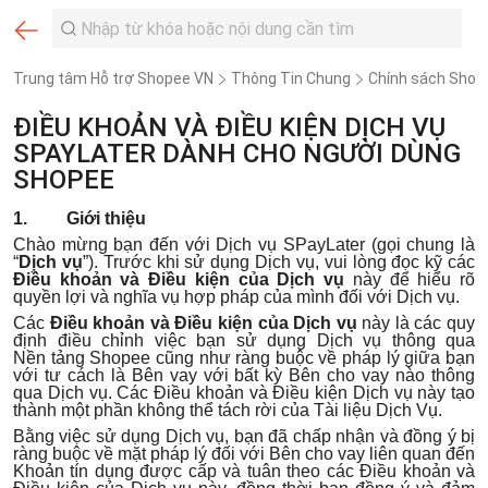
Trung tâm Hỗ trợ Shopee VN
Thông Tin Chung
Chính sách Shop
ĐIỀU KHOẢN VÀ ĐIỀU KIỆN DỊCH VỤ
SPAYLATER DÀNH CHO NGƯỜI DÙNG
SHOPEE
1. Giới thiệu
Chào mừng bạn đến với Dịch vụ SPayLater (gọi chung là
“
Dịch vụ
”). Trước khi sử dụng Dịch vụ, vui lòng đọc kỹ các
Điều khoản và Điều kiện của Dịch vụ
này để hiểu rõ
quyền lợi và nghĩa vụ hợp pháp của mình đối với Dịch vụ.
Các
Điều khoản và Điều kiện của Dịch vụ
này là các quy
định điều chỉnh việc bạn sử dụng Dịch vụ thông qua
Nền tảng Shopee cũng như ràng buộc về pháp lý giữa bạn
với tư cách là Bên vay với bất kỳ Bên cho vay nào thông
qua Dịch vụ. Các Điều khoản và Điều kiện Dịch vụ này tạo
thành một phần không thể tách rời của Tài liệu Dịch Vụ.
Bằng việc sử dụng Dịch vụ, bạn đã chấp nhận và đồng ý bị
ràng buộc về mặt pháp lý đối với Bên cho vay liên quan đến
Khoản tín dụng được cấp và tuân theo các Điều khoản và