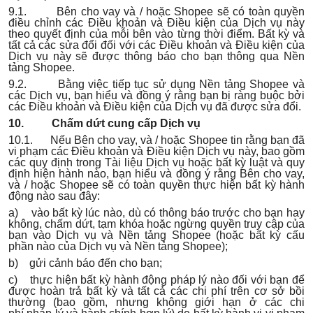
9.1. Bên cho vay và / hoặc Shopee sẽ có toàn quyền
điều chỉnh các Điều khoản và Điều kiện của Dịch vụ này
theo quyết định của mỗi bên vào từng thời điểm. Bất kỳ và
tất cả các sửa đổi đối với các Điều khoản và Điều kiện của
Dịch vụ này sẽ được thông báo cho bạn thông qua Nền
tảng Shopee.
9.2. Bằng việc tiếp tục sử dụng Nền tảng Shopee và
các Dịch vụ, bạn hiểu và đồng ý rằng bạn bị ràng buộc bởi
các Điều khoản và Điều kiện của Dịch vụ đã được sửa đổi.
10. Chấm dứt cung cấp Dịch vụ
10.1. Nếu Bên cho vay, và / hoặc Shopee tin rằng bạn đã
vi phạm các Điều khoản và Điều kiện Dịch vụ này, bao gồm
các quy định trong Tài liệu Dịch vụ hoặc bất kỳ luật và quy
định hiện hành nào, bạn hiểu và đồng ý rằng Bên cho vay,
và / hoặc Shopee sẽ có toàn quyền thực hiện bất kỳ hành
động nào sau đây:
a) vào bất kỳ lúc nào, dù có thông báo trước cho bạn hay
không, chấm dứt, tạm khóa hoặc ngừng quyền truy cập của
bạn vào Dịch vụ và Nền tảng Shopee (hoặc bất kỳ cấu
phần nào của Dịch vụ và Nền tảng Shopee);
b) gửi cảnh báo đến cho bạn;
c) thực hiện bất kỳ hành động pháp lý nào đối với bạn để
được hoàn trả bất kỳ và tất cả các chi phí trên cơ sở bồi
thường (bao gồm, nhưng không giới hạn ở các chi