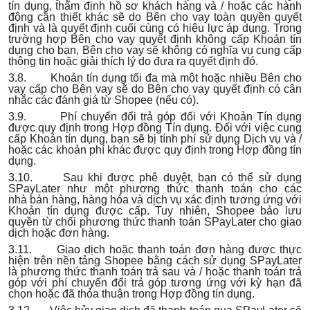
tín dụng, thẩm định hồ sơ khách hàng và / hoặc các hành
động cần thiết khác sẽ do Bên cho vay toàn quyền quyết
định và là quyết định cuối cùng có hiệu lực áp dụng. Trong
trường hợp Bên cho vay quyết định không cấp Khoản tín
dụng cho bạn, Bên cho vay sẽ không có nghĩa vụ cung cấp
thông tin hoặc giải thích lý do đưa ra quyết định đó.
3.8. Khoản tín dụng tối đa mà một hoặc nhiều Bên cho
vay cấp cho Bên vay sẽ do Bên cho vay quyết định có cân
nhắc các đánh giá từ Shopee (nếu có).
3.9. Phí chuyển đổi trả góp đối với Khoản Tín dụng
được quy định trong Hợp đồng Tín dụng. Đối với việc cung
cấp Khoản tín dụng, bạn sẽ bị tính phí sử dụng Dịch vụ và /
hoặc các khoản phí khác được quy định trong Hợp đồng tín
dụng.
3.10. Sau khi được phê duyệt, bạn có thể sử dụng
SPayLater như một phương thức thanh toán cho các
nhà bán hàng, hàng hóa và dịch vụ xác định tương ứng với
Khoản tín dụng được cấp. Tuy nhiên, Shopee bảo lưu
quyền từ chối phương thức thanh toán SPayLater cho giao
dịch hoặc đơn hàng.
3.11. Giao dịch hoặc thanh toán đơn hàng được thực
hiện trên nền tảng Shopee bằng cách sử dụng SPayLater
là phương thức thanh toán trả sau và / hoặc thanh toán trả
góp với phí chuyển đổi trả góp tương ứng với kỳ hạn đã
chọn hoặc đã thỏa thuận trong Hợp đồng tín dụng.