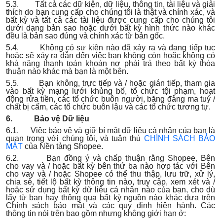
5.3. Tất cả các dữ kiện, dữ liệu, thông tin, tài liệu và giải
thích do bạn cung cấp cho chúng tôi là thật và chính xác, và
bất kỳ và tất cả các tài liệu được cung cấp cho chúng tôi
dưới dạng bản sao hoặc dưới bất kỳ hình thức nào khác
đều là bản sao đúng và chính xác từ bản gốc.
5.4. Không có sự kiện nào đã xảy ra và đang tiếp tục
hoặc sẽ xảy ra dẫn đến việc bạn không còn hoặc không có
khả năng thanh toán khoản nợ phải trả theo bất kỳ thỏa
thuận nào khác mà bạn là một bên.
5.5. Bạn không, trực tiếp và / hoặc gián tiếp, tham gia
vào bất kỳ mạng lưới khủng bố, tổ chức tội phạm, hoạt
động rửa tiền, các tổ chức buôn người, băng đảng ma tuý /
chất bị cấm, các tổ chức buôn lậu và các tổ chức tương tự.
6. Bảo vệ Dữ liệu
6.1. Việc bảo vệ và giữ bí mật dữ liệu cá nhân của bạn là
quan trọng với chúng tôi, và tuân thủ
CHÍNH SÁCH BẢO
MẬT
của Nền tảng Shopee.
6.2. Bạn đồng ý và chấp thuận rằng Shopee, Bên
cho vay và / hoặc bất kỳ bên thứ ba nào hợp tác với Bên
cho vay và / hoặc Shopee có thể thu thập, lưu trữ, xử lý,
chia sẻ, tiết lộ bất kỳ thông tin nào, truy cập, xem xét và /
hoặc sử dụng bất kỳ dữ liệu cá nhân nào của bạn, cho dù
lấy từ bạn hay thông qua bất kỳ nguồn nào khác dựa trên
Chính sách bảo mật và các quy định hiện hành. Các
thông tin nói trên bao gồm nhưng không giới hạn ở: