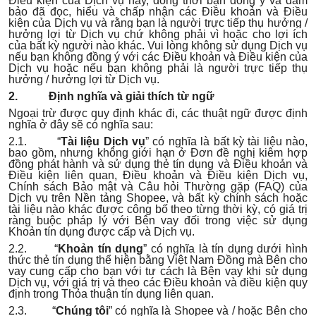
Điều kiện của Dịch vụ này, đồng thời bạn đồng ý và đảm
bảo đã đọc, hiểu và chấp nhận các Điều khoản và Điều
kiện của Dịch vụ v
à rằng bạn là người trực tiếp thụ hưởng /
hưởng lợi từ Dịch vụ chứ không phải vì hoặc cho lợi ích
của bất kỳ người nào khác
. Vui lòng không sử dụng Dịch vụ
nếu bạn không đồng ý với các Điều khoản và Điều kiện của
Dịch vụ hoặc nếu bạn không phải là người trực tiếp thụ
hưởng / hưởng lợi từ Dịch vụ.
2. Định nghĩa và giải thích từ ngữ
Ngoại trừ được quy định khác đi, các thuật ngữ được định
nghĩa ở đây sẽ có nghĩa sau:
2.1. “
Tài liệu Dịch vụ
” có nghĩa là bất kỳ tài liệu nào,
bao gồm, nhưng không giới hạn ở Đơn đề nghị kiêm hợp
đồng phát hành và sử dụng thẻ tín dụng và Điều khoản và
Điều kiện liên quan, Điều khoản và Điều kiện Dịch vụ,
Chính sách Bảo mật và Câu hỏi Thường gặp (FAQ) của
Dịch vụ trên Nền tảng Shopee, và bất kỳ chính sách hoặc
tài liệu nào khác được công bố theo từng thời kỳ, có giá trị
ràng buộc pháp lý với Bên vay đối trong việc sử dụng
Khoản tín dụng được cấp và Dịch vụ.
2.2. “
Khoản tín dụng
” có nghĩa là tín dụng dưới hình
thức thẻ tín dụng thể hiện bằng Việt Nam Đồng mà Bên cho
vay cung cấp cho bạn với tư cách là Bên vay khi sử dụng
Dịch vụ, với giá trị và theo các Điều khoản và điều kiện quy
định trong Thỏa thuận tín dụng liên quan.
2.3. “
Chúng tôi
” có nghĩa là Shopee và / hoặc Bên cho