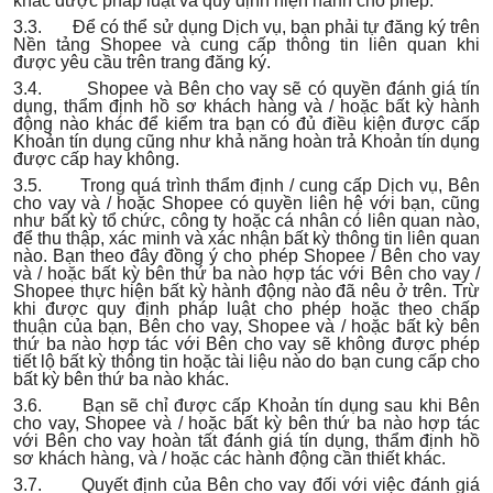
khác được pháp luật và quy định hiện hành cho phép.
3.3. Để có thể sử dụng Dịch vụ, bạn phải tự đăng ký trên
Nền tảng Shopee và cung cấp thông tin liên quan khi
được yêu cầu trên trang đăng ký.
3.4. Shopee và Bên cho vay sẽ có quyền đánh giá tín
dụng, thẩm định hồ sơ khách hàng và / hoặc bất kỳ hành
động nào khác để kiểm tra bạn có đủ điều kiện được cấp
Khoản tín dụng cũng như khả năng hoàn trả Khoản tín dụng
được cấp hay không.
3.5. Trong quá trình thẩm định / cung cấp Dịch vụ, Bên
cho vay và / hoặc Shopee có quyền liên hệ với bạn, cũng
như bất kỳ tổ chức, công ty hoặc cá nhân có liên quan nào,
để thu thập, xác minh và xác nhận bất kỳ thông tin liên quan
nào. Bạn theo đây đồng ý cho phép Shopee / Bên cho vay
và / hoặc bất kỳ bên thứ ba nào hợp tác với Bên cho vay /
Shopee thực hiện bất kỳ hành động nào đã nêu ở trên. Trừ
khi được quy định pháp luật cho phép hoặc theo chấp
thuận của bạn, Bên cho vay, Shopee và / hoặc bất kỳ bên
thứ ba nào hợp tác với Bên cho vay sẽ không được phép
tiết lộ bất kỳ thông tin hoặc tài liệu nào do bạn cung cấp cho
bất kỳ bên thứ ba nào khác.
3.6. Bạn sẽ chỉ được cấp Khoản tín dụng sau khi Bên
cho vay, Shopee và / hoặc bất kỳ bên thứ ba nào hợp tác
với Bên cho vay hoàn tất đánh giá tín dụng, thẩm định hồ
sơ khách hàng, và / hoặc các hành động cần thiết khác.
3.7. Quyết định của Bên cho vay đối với việc đánh giá