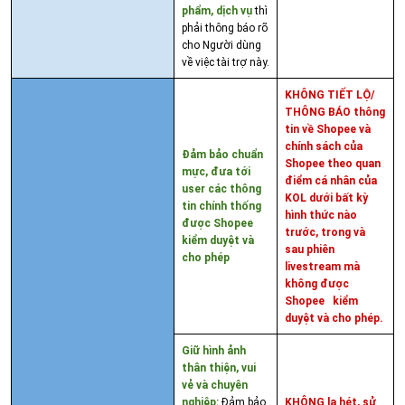
phẩm, dịch vụ
thì
phải thông báo rõ
cho Người dùng
về việc tài trợ này.
KHÔNG TIẾT LỘ/
THÔNG BÁO thông
tin về Shopee và
chính sách của
Đảm bảo chuẩn
Shopee theo quan
mực, đưa tới
điểm cá nhân của
user các thông
KOL dưới bất kỳ
tin chính thống
hình thức nào
được Shopee
trước, trong và
kiểm duyệt và
sau phiên
cho phép
livestream mà
không được
Shopee kiểm
duyệt và cho phép.
Giữ hình ảnh
thân thiện, vui
vẻ và chuyên
nghiệp:
Đảm bảo
KHÔNG la hét, sử