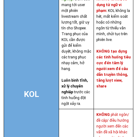
mang tới user
dụng từ ngữ vi
một phiên
phạm:
KOL không la
livestream chất
hét, mất kiểm soát
lượng tốt, giữ uy
hoặc có những
tín cho Shopee.
ngôn từ thiếu văn
Trang phục của
mình, chửi tục trên
KOL cần được
phiên live.
gửi để kiểm
duyệt, không mặc
KHÔNG tạo dựng
các trang phục
các tình huống tiêu
nhạy cảm, hở
cực đến tâm lý
hang.
người xem để câu
dẫn truyền thông,
Luôn bình tĩnh,
tăng lượt view,
xử lý chuyên
share
KOL
nghiệp
trước các
tình huống đột
ngột xảy ra.
KHÔNG
phát ngôn/
đề cập/ điều hướng
người xem đến các
vấn đề xã hội khác