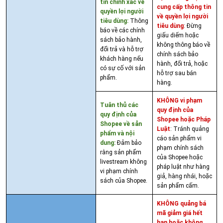
tin chính xác về
cung cấp thông tin
quyền lợi người
về quyền lợi người
tiêu dùng:
Thông
tiêu dùng
: Đừng
báo về các chính
giấu diếm hoặc
sách bảo hành,
không thông báo về
đổi trả và hỗ trợ
chính sách bảo
khách hàng nếu
hành, đổi trả, hoặc
có sự cố với sản
hỗ trợ sau bán
phẩm.
hàng.
KHÔNG vi phạm
Tuân thủ các
quy định của
quy định của
Shopee hoặc Pháp
Shopee về sản
Luật
: Tránh quảng
phẩm và nội
cáo sản phẩm vi
dung:
Đảm bảo
phạm chính sách
rằng sản phẩm
của Shopee hoặc
livestream không
pháp luật như hàng
vi phạm chính
giả, hàng nhái, hoặc
sách của Shopee.
sản phẩm cấm.
KHÔNG quảng bá
mã giảm giá hết
hạn hoặc không