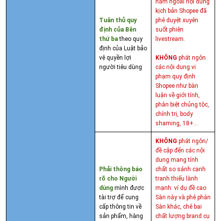
nằm ngoài nội dung
kịch bản Shopee đã
Tuân thủ quy
phê duyệt xuyên
định của Bên
suốt phiên
thứ ba
theo quy
livestream.
định của Luật bảo
vệ quyền lợi
KHÔNG
phát ngôn
người tiêu dùng
các nội dung vi
phạm quy định
Shopee như bàn
luận về giới tính,
phân biệt chủng tộc,
chính trị, body
shaming, 18+...
KHÔNG
phát ngôn/
đề cập đến các nội
dung mang tính
Phải thông báo
chất so sánh cạnh
rõ cho Người
tranh thiếu lành
dùng
mình được
mạnh: ví dụ đề cao
tài trợ để cung
Sàn này và phê phán
cấp thông tin về
Sàn khác, chê bai
sản phẩm, hàng
chất lượng brand cụ