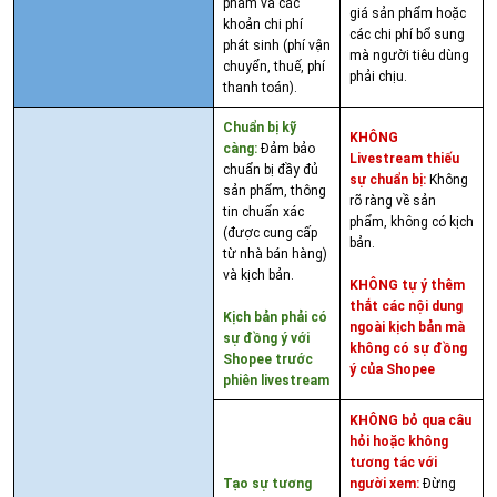
phẩm và các
giá sản phẩm hoặc
khoản chi phí
các chi phí bổ sung
phát sinh (phí vận
mà người tiêu dùng
chuyển, thuế, phí
phải chịu.
thanh toán).
Chuẩn bị kỹ
KHÔNG
càng:
Đảm bảo
Livestream thiếu
chuẩn bị đầy đủ
sự chuẩn bị:
Không
sản phẩm, thông
rõ ràng về sản
tin chuẩn xác
phẩm, không có kịch
(được cung cấp
bản.
từ nhà bán hàng)
và kịch bản.
KHÔNG tự ý thêm
thắt các nội dung
Kịch bản phải có
ngoài kịch bản mà
sự đồng ý với
không có sự đồng
Shopee trước
ý của Shopee
phiên livestream
KHÔNG bỏ qua câu
hỏi hoặc không
tương tác với
Tạo sự tương
người xem:
Đừng