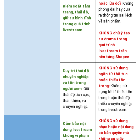
hoặc lừa dối
:
Không
Kiểm soát tâm
phóng đại hay đưa
trạng, thái độ,
ra thông tin sai lệch
giữ sự bình tĩnh
về sản phẩm.
trong quá trình
livestream
KHÔNG chủ ý tạo
sự drama trong
quá trình
livestream trên
nền tảng Shopee
KHÔNG sử dụng
Duy trì thái độ
ngôn từ thô tục
chuyên nghiệp
hoặc thiếu tôn
và tôn trọng
trọng:
Không sử
người xem
: Giữ
dụng lời lẽ thiếu tôn
thái độ tích cực,
trọng hoặc thái độ
thân thiện, và
thiếu chuyên nghiệp
chuyên nghiệp.
trong livestream.
KHÔNG sử dụng
Đảm bảo nội
nhạc hoặc nội dung
dung livestream
có bản quyền mà
không vi phạm
không có giấy