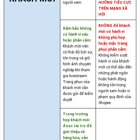
người xem
.
HƯỞNG TIÊU CỰC
TRÊN MẠNG XÃ
HỘI
KHÔNG để khách
Đảm bảo không
mời có hành vi
có hành vi xấu
không phù hợp
hoặc phản cảm:
hoặc mặc trang
Khách mời nên
phục phản cảm:
có thái độ lịch sự,
Không kiểm soát
tôn trọng và giữ
hành vi của khách
hình ảnh chuyên
mời có thể dẫn đến
nghiệp khi tham
những phát ngôn
gia livestream.
hoặc hành động
Trang phục của
không tôn trọng
khách mời cần
người xem hoặc vi
được gửi để kiểm
phạm quy định của
duyệt.
Shopee.
Trong trường
hợp khách mời
được tài trợ để
giới thiệu về
hàng hóa, sản