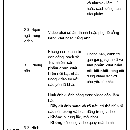
và nhược điểm,...)
hoặc cách dùng của
sản phẩm
2.3. Ngôn
Video phải có âm thanh hoặc phụ đề bằng
ngữ trong
tiếng Việt hoặc tiếng Anh.
video
Phông nền, cảnh trí
Phông nền, cảnh trí
gọn gàng, sạch sẽ.
gọn gàng, sạch sẽ và
Tuy nhiên,
sản
3.1. Phông
sản phẩm xuất hiện
phẩm chưa xuất
nền
nổi bật nhất
trong nội
hiện nổi bật nhất
dung video
so với
trong video so với
các yếu tố khác.
các yếu tố khác.
Hình ảnh & ánh sáng trong video cần đảm
bảo:
-
Đầy đủ ánh sáng và rõ nét
, có thể nhìn rõ
các đối tượng và hoạt động trong video.
-
Không
bị rung lắc, mờ nhòe.
-
Không
sử dụng video quay màn hình.
3.2. Hình