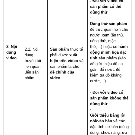
- Đối với video có
sản phẩm có thể
dùng thử
·
Dùng thử sản phẩm
để trực quan hơn cho
người xem (ăn thử,
uống thử, mặc
2. Nội
thử,...) hoặc có
hành
2.2. Nội
Sản phẩm
thực tế
dung
động minh họa đặc
dung
phải được
xuất
video
tính sản phẩm
(kéo
truyền tải
hiện trên video
và
để giới thiệu độ co
liên quan
sản phẩm là
chủ
giãn, đổ nước để
đến sản
đề chính của
kiểm tra độ kháng
phẩm
video.
nước,...)
- Đối với video có
sản phẩm không thể
dùng thử
·
Giới thiệu bằng lời
nói/văn bản
về các
đặc tính cơ bản (công
dụng, chức năng, ưu