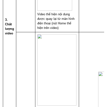
Video thể hiện nội dung
được quay lại từ màn hình
3.
điện thoại (nút Home thể
Chất
hiện trên video)
lượng
video