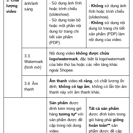
3. Chất
- Sử dụng ảnh tĩnh
ảnh/ánh
lượng
-
Không
sử dụng ảnh
hoặc trình chiếu
sáng
video
tĩnh hoặc trình chiếu
(slideshow).
(slideshow).
- Sử dụng toàn bộ
-
Không
sử dụng nội
hoặc một phần nội
dung từ trang chi tiết
dung từ trang chi
sản phẩm (PDP) làm
tiết sản phẩm
nội dung của video.
(PDP).
Nội dung video
không được chứa
3.3.
logo/watermark
, đặc biệt là logo/watermark
Watermark
của bên thứ ba hoặc các nền tảng khác
(hình mờ)
ngoài Shopee.
Âm thanh
video
rõ ràng
, có chất lượng ổn
3.4. Âm
định,
không có tạp âm
, không có lẫn lộn âm
thanh
thanh này với âm thanh khác.
Sản phẩm
được
đính kèm trong giỏ
Tất cả sản phẩm
hàng
tương tự*
với
được đính kèm trong
sản phẩm được đề
giỏ hàng phải
giống
cập trong nội dung
hoàn toàn**
sản
video.
phẩm được đề cập