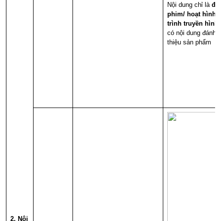
Nội dung chỉ là
đo
phim/ hoạt hình
trình truyền hình
có nội dung đánh g
thiệu sản phẩm
2. Nội