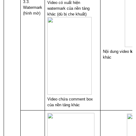
3.3.
Video có xuất hiện
Watermark
watermark của nền tảng
(hình mờ)
khác (dù bị che khuất)
Nội dung video
kh
khác
Video chứa comment box
của nền tảng khác