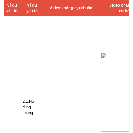
Ví dụ
Ví dụ
Video chất 
Video không đạt chuẩn
yếu tố
yếu tố
cơ bản
2.1.Nội
dung
chung