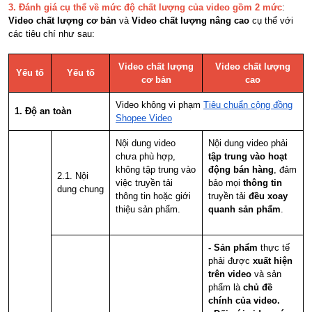
3. Đánh giá cụ thể về mức độ chất lượng của video gồm 2 mức
:
Video chất lượng cơ bản
và
Video chất lượng nâng cao
cụ thể với
các tiêu chí như sau:
Video chất lượng
Video chất lượng
Yếu tố
Yếu tố
cơ bản
cao
Video không vi phạm
Tiêu chuẩn cộng đồng
1. Độ an toàn
Shopee Video
Nội dung video
Nội dung video phải
chưa phù hợp,
tập trung vào hoạt
không tập trung vào
động bán hàng
, đảm
2.1. Nội
việc truyền tải
bảo mọi
thông tin
dung chung
thông tin hoặc giới
truyền tải
đều xoay
thiệu sản phẩm.
quanh sản phẩm
.
- Sản phẩm
thực tế
phải được
xuất hiện
trên video
và sản
phẩm là
chủ đề
chính của video.