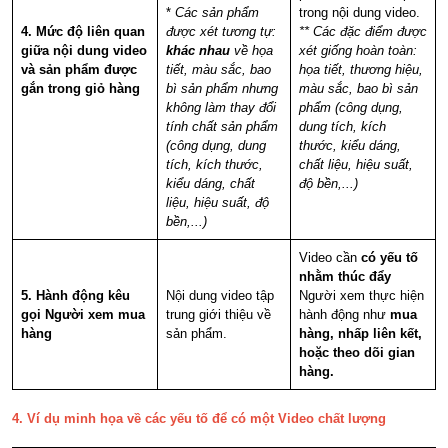
*
Các sản phẩm
trong nội dung video.
4. Mức độ liên quan
được xét tương tự:
** Các đặc điểm được
giữa nội dung video
khác nhau
về họa
xét giống hoàn toàn:
và sản phẩm được
tiết, màu sắc, bao
họa tiết, thương hiệu,
gắn trong giỏ hàng
bì sản phẩm nhưng
màu sắc, bao bì sản
không làm thay đổi
phẩm (công dụng,
tính chất sản phẩm
dung tích, kích
(công dụng, dung
thước, kiểu dáng,
tích, kích thước,
chất liệu, hiệu suất,
kiểu dáng, chất
độ bền,...)
liệu, hiệu suất, độ
bền,...)
Video cần
có yếu tố
nhằm thúc đẩy
5. Hành động kêu
Nội dung video tập
Người xem thực hiện
gọi Người xem mua
trung giới thiệu về
hành động như
mua
hàng
sản phẩm.
hàng, nhấp liên kết,
hoặc theo dõi gian
hàng.
4. Ví dụ minh họa về các yếu tố để có một Video chất lượng