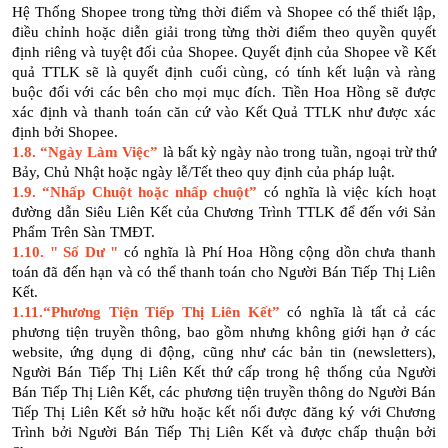
Hệ Thống Shopee trong từng thời điểm và Shopee có thể thiết lập,
điều chỉnh hoặc diễn giải trong từng thời điểm theo quyền quyết
định riêng và tuyệt đối của Shopee. Quyết định của Shopee về Kết
quả TTLK sẽ là quyết định cuối cùng, có tính kết luận và ràng
buộc đối với các bên cho mọi mục đích. Tiền Hoa Hồng sẽ được
xác định và thanh toán căn cứ vào Kết Quả TTLK như được xác
định bởi Shopee.
1.8. “Ngày Làm Việc”
là bất kỳ ngày nào trong tuần, ngoại trừ thứ
Bảy, Chủ Nhật hoặc ngày lễ/Tết theo quy định của pháp luật.
1.9.
“Nhấp Chuột hoặc nhấp chuột”
có nghĩa là việc kích hoạt
đường dẫn Siêu Liên Kết của Chương Trình TTLK để đến với Sản
Phẩm Trên Sàn TMĐT.
1.10. " Số Dư "
có nghĩa là Phí Hoa Hồng cộng dồn chưa thanh
toán đã đến hạn và có thể thanh toán cho Người Bán Tiếp Thị Liên
Kết.
1.11.“Phương Tiện Tiếp Thị Liên Kết”
có nghĩa là tất cả các
phương tiện truyền thông, bao gồm nhưng không giới hạn ở các
website, ứng dụng di động, cũng như các bản tin (newsletters),
Người Bán Tiếp Thị Liên Kết thứ cấp trong hệ thống của Người
Bán Tiếp Thị Liên Kết, các phương tiện truyền thông do Người Bán
Tiếp Thị Liên Kết sở hữu hoặc kết nối được đăng ký với Chương
Trình bởi Người Bán Tiếp Thị Liên Kết và được chấp thuận bởi