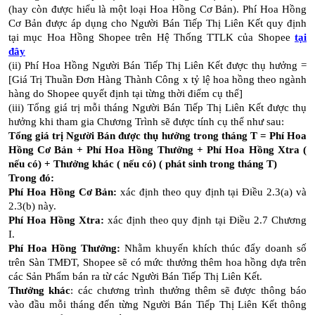
(hay còn được hiểu là một loại Hoa Hồng Cơ Bản). Phí Hoa Hồng
Cơ Bản được áp dụng cho Người Bán Tiếp Thị Liên Kết quy định
tại mục Hoa Hồng Shopee trên Hệ Thống TTLK của Shopee
tại
đây
(ii) Phí Hoa Hồng Người Bán Tiếp Thị Liên Kết được thụ hưởng =
[Giá Trị Thuần Đơn Hàng Thành Công x tỷ lệ hoa hồng theo ngành
hàng do Shopee quyết định tại từng thời điểm cụ thể]
(iii) Tổng giá trị mỗi tháng Người Bán Tiếp Thị Liên Kết được thụ
hưởng khi tham gia Chương Trình sẽ được tính cụ thể như sau:
Tổng giá trị Người Bán được thụ hưởng trong tháng T = Phí Hoa
Hồng Cơ Bản + Phí Hoa Hồng Thưởng + Phí Hoa Hồng Xtra (
nếu có) + Thưởng khác ( nếu có) ( phát sinh trong tháng T)
Trong đó:
Phí Hoa Hồng Cơ Bản:
xác định theo quy định tại Điều 2.3(a) và
2.3(b) này.
Phí Hoa Hồng Xtra:
xác định theo quy định tại Điều 2.7 Chương
I.
Phí Hoa Hồng Thưởng:
Nhằm khuyến khích thúc đẩy doanh số
trên Sàn TMĐT, Shopee sẽ có mức thưởng thêm hoa hồng dựa trên
các Sản Phẩm bán ra từ các Người Bán Tiếp Thị Liên Kết.
Thưởng khác
: các chương trình thưởng thêm sẽ được thông báo
vào đầu mỗi tháng đến từng Người Bán Tiếp Thị Liên Kết thông