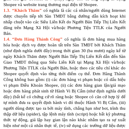
Shopee và website trang thương mại điện tử Shopee.
1.3.
“Khách Thăm”
có nghĩa là các cá nhân/người dùng Internet
được chuyển tiếp tới Sàn TMĐT bằng đường dẫn kích hoạt khi
nhấp chuột vào các Siêu Liên Kết do Người Bán Tiếp Thị Liên Kết
đăng trên Mạng Xã Hội và/hoặc Phương Tiện TTLK của Người
Bán.
1.4.
“Đơn Hàng Thành Công”
có nghĩa là đơn hàng mua hàng
hóa hoặc dịch vụ được hoàn tất trên Sàn TMĐT bởi Khách Thăm
(như định nghĩa dưới đây) trong thời gian 30 (ba mươi) ngày kể từ
ngày Khách Thăm được Người Bán Tiếp Thị Liên Kết dẫn đến Sàn
Giao TMĐT thông qua Siêu Liên Kết tại Mạng Xã Hội và/hoặc
Phương Tiện TTLK của Người Bán, hoặc theo các tiêu chí khác do
Shopee quyết định vào từng thời điểm cụ thể. Đơn Hàng Thành
Công không bao gồm: (i) các đơn hàng vi phạm hoặc có dấu hiệu
vi phạm Điều Khoản Shopee, (ii) các đơn hàng gian lận/giả mạo
hoặc đơn hàng phát sinh từ Hành Vi Bị Cấm (như định nghĩa dưới
đây) (bất kể có chứng cứ rõ ràng hoặc Shopee có căn cứ hợp lý để
tự mình đưa ra quyết định hành vi đó thuộc Hành Vi Bị Cấm, (iii)
người dùng được tạo ra bởi máy tính, chẳng hạn như bot, trình thu
thập dữ liệu (spider), tập lệnh máy tính (script) hoặc bất kỳ phương
thức tự động, giả lập hay gian lận nào khác nhằm tạo ra sự xuất
hiện như một cá nhân thực tế, (iv) sử dụng các trường dữ liệu được