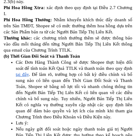
2.3(b) này.
Phí Hoa Hồng Xtra:
xác định theo quy định tại Điều 2.7 Chương
I.
Phí Hoa Hồng Thưởng:
Nhằm khuyến khích thúc đẩy doanh số
trên Sàn TMĐT, Shopee sẽ có mức thưởng thêm hoa hồng dựa trên
các Sản Phẩm bán ra từ các Người Bán Tiếp Thị Liên Kết.
Thưởng khác:
các chương trình thưởng thêm sẽ được thông báo
vào đầu mỗi tháng đến từng Người Bán Tiếp Thị Liên Kết thông
qua email của Chương Trình TTLK.
(b) Thời Gian Đối Soát và Thanh Toán
Các Đơn Hàng Thành Công sẽ được Shopee thực hiện đối
soát để tính toán Kết Quả TTLK và thanh toán theo quy định
tại đây
. Để làm rõ, trường hợp có bất kỳ điều chỉnh và bổ
sung nào có liên quan đến Thời Gian Đối Soát và Thanh
Toán, Shopee sẽ bằng nỗ lực tối và nhanh chóng thông tin
đến Người Bán Tiếp Thị Liên Kết có liên quan về các điều
chỉnh và bổ sung này. Tuy nhiên, Người Bán Tiếp Thị Liên
Kết có nghĩa vụ thường xuyên cập nhật các quy định liên
quan để đảm bảo quyền và lợi ích của mình khi tham gia
Chương Trình theo Điều Khoản và Điều Kiện này.
Lưu ý:
Nếu ngày gửi đối soát hoặc ngày thanh toán giá trị Người
Bán Tiếp Thị Liên Kết được thụ hưởng theo kế hoạch nêu