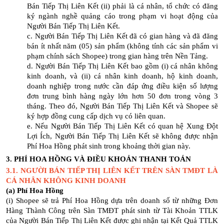
Bán Tiếp Thị Liên Kết (ii) phải là cá nhân, tổ chức có đăng
ký ngành nghề quảng cáo trong phạm vi hoạt động của
Người Bán Tiếp Thị Liên Kết.
c. Người Bán Tiếp Thị Liên Kết đã có gian hàng và đã đăng
bán ít nhất năm (05) sản phẩm (không tính các sản phẩm vi
phạm chính sách Shopee) trong gian hàng trên Nền Tảng.
d. Người Bán Tiếp Thị Liên Kết bao gồm (i) cá nhân không
kinh doanh, và (ii) cá nhân kinh doanh, hộ kinh doanh,
doanh nghiệp trong nước cần đáp ứng điều kiện số lượng
đơn trung bình hàng ngày lớn hơn 50 đơn trong vòng 3
tháng. Theo đó, Người Bán Tiếp Thị Liên Kết và Shopee sẽ
ký hợp đồng cung cấp dịch vụ có liên quan.
e. Nếu Người Bán Tiếp Thị Liên Kết có quan hệ Xung Đột
Lợi Ích, Người Bán Tiếp Thị Liên Kết sẽ không được nhận
Phí Hoa Hồng phát sinh trong khoảng thời gian này.
3. PHÍ HOA HỒNG VÀ ĐIỀU KHOẢN THANH TOÁN
3.1. NGƯỜI BÁN TIẾP THỊ LIÊN KẾT TRÊN SÀN TMĐT LÀ
CÁ NHÂN KHÔNG KINH DOANH
(a) Phí Hoa Hồng
(i) Shopee sẽ trả Phí Hoa Hồng dựa trên doanh số từ những Đơn
Hàng Thành Công trên Sàn TMĐT phát sinh từ Tài Khoản TTLK
của Người Bán Tiếp Thị Liên Kết được ghi nhận tại Kết Quả TTLK