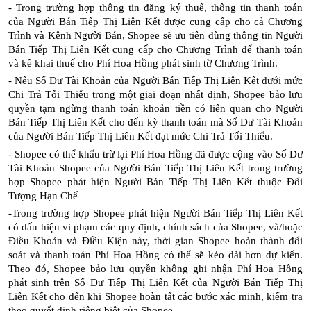
- Trong trường hợp thông tin đăng ký thuế, thông tin thanh toán
của Người Bán Tiếp Thị Liên Kết được cung cấp cho cả Chương
Trình và Kênh Người Bán, Shopee sẽ ưu tiên dùng thông tin Người
Bán Tiếp Thị Liên Kết cung cấp cho Chương Trình để thanh toán
và kê khai thuế cho Phí Hoa Hồng phát sinh từ Chương Trình.
- Nếu Số Dư Tài Khoản của Người Bán Tiếp Thị Liên Kết dưới mức
Chi Trả Tối Thiểu trong một giai đoạn nhất định, Shopee bảo lưu
quyền tạm ngừng thanh toán khoản tiền có liên quan cho Người
Bán Tiếp Thị Liên Kết cho đến kỳ thanh toán mà Số Dư Tài Khoản
của Người Bán Tiếp Thị Liên Kết đạt mức Chi Trả Tối Thiểu.
- Shopee có thể khấu trừ lại Phí Hoa Hồng đã được cộng vào Số Dư
Tài Khoản Shopee của Người Bán Tiếp Thị Liên Kết trong trường
hợp Shopee phát hiện Người Bán Tiếp Thị Liên Kết thuộc Đối
Tượng Hạn Chế
-Trong trường hợp Shopee phát hiện Người Bán Tiếp Thị Liên Kết
có dấu hiệu vi phạm các quy định, chính sách của Shopee, và/hoặc
Điều Khoản và Điều Kiện này, thời gian Shopee hoàn thành đối
soát và thanh toán Phí Hoa Hồng có thể sẽ kéo dài hơn dự kiến.
Theo đó, Shopee bảo lưu quyền không ghi nhận Phí Hoa Hồng
phát sinh trên Số Dư Tiếp Thị Liên Kết của Người Bán Tiếp Thị
Liên Kết cho đến khi Shopee hoàn tất các bước xác minh, kiểm tra
theo quyết định riêng biệt của Shopee.