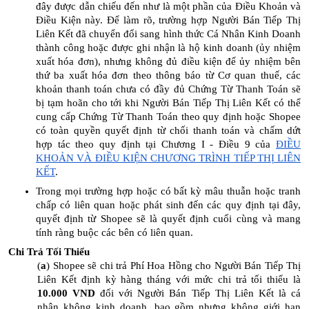
đây được dẫn chiếu đến như là một phần của Điều Khoản và
Điều Kiện này. Để làm rõ, trường hợp Người Bán Tiếp Thị
Liên Kết đã chuyển đổi sang hình thức Cá Nhân Kinh Doanh
thành công hoặc được ghi nhận là hộ kinh doanh (ủy nhiệm
xuất hóa đơn), nhưng không đủ điều kiện để ủy nhiệm bên
thứ ba xuất hóa đơn theo thông báo từ Cơ quan thuế, các
khoản thanh toán chưa có đầy đủ Chứng Từ Thanh Toán sẽ
bị tạm hoãn cho tới khi Người Bán Tiếp Thị Liên Kết có thể
cung cấp Chứng Từ Thanh Toán theo quy định hoặc Shopee
có toàn quyền quyết định từ chối thanh toán và chấm dứt
hợp tác theo quy định tại Chương I - Điều 9 của
ĐIỀU
KHOẢN VÀ ĐIỀU KIỆN CHƯƠNG TRÌNH TIẾP THỊ LIÊN
KẾT
.
Trong mọi trường hợp hoặc có bất kỳ mâu thuẫn hoặc tranh
chấp có liên quan hoặc phát sinh đến các quy định tại đây,
quyết định từ Shopee sẽ là quyết định cuối cùng và mang
tính ràng buộc các bên có liên quan.
Chi Trả Tối Thiểu
(
a
) Shopee sẽ chi trả Phí Hoa Hồng cho Người Bán Tiếp Thị
Liên Kết định kỳ hàng tháng với mức chi trả tối thiểu là
10.000 VND
đối với Người Bán Tiếp Thị Liên Kết là cá
nhân không kinh doanh, bao gồm nhưng không giới hạn