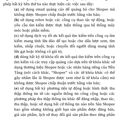
phép bất kỳ bên thứ ba nào thực hiện các việc sau đây:
(
a
) sử dụng email quảng cáo để quảng bá cho Shopee mà
không được Shopee chấp thuận trước bằng văn bản;
(
b
) sử dụng robot hoặc các công cụ thao tác tự động, hoặc
yêu cầu tìm kiếm được thực hiện thông qua hệ thống máy
móc hoặc phần mềm;
(
c
) sử dụng dịch vụ tối ưu kết quả tìm kiếm trên công cụ tìm
kiếm mang tính lừa đảo để tạo hoặc che dấu lượt xem, tìm
kiếm, nhấp chuột, hoặc chuyển đổi người dùng mang tính
lừa gạt hoặc không có giá trị;
(
d
) dùng bất kỳ từ khóa tối ưu kết quả tìm kiếm trên công cụ
tìm kiếm và các truy cập quảng cáo dựa trên từ khóa khác sử
dụng thương hiệu Shopee hoặc các nhãn hàng riêng của Nền
Tảng (nói cách khác, “Shopee” và các từ khóa khác có thể
gây nhầm lẫn là Shopee được xem như là từ khóa cấm) mà
không được Shopee chấp thuận trước bằng văn bản;
(
e
) sử dụng bất kỳ phương tiện tự động hoặc hình thức thu
thập thông tin từ các nguồn thông tin công cộng hoặc các
phương pháp thu thập thông tin khác để đăng nhập, thao tác,
thu thập, hoặc sử dụng bất cứ thông tin nào trên Sàn Shopee
bao gồm nhưng không giới hạn sản phẩm được đăng bán,
giá sản phẩm, lịch sử thay đổi giá sản phẩm theo từng phân