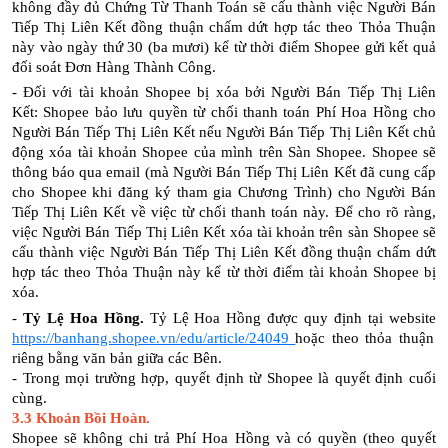
không đầy đủ Chứng Từ Thanh Toán sẽ cấu thành việc Người Bán
Tiếp Thị Liên Kết đồng thuận chấm dứt hợp tác theo Thỏa Thuận
này vào ngày thứ 30 (ba mươi) kể từ thời điểm Shopee gửi kết quả
đối soát Đơn Hàng Thành Công.
- Đối với tài khoản Shopee bị xóa bởi Người Bán Tiếp Thị Liên
Kết: Shopee bảo lưu quyền từ chối thanh toán Phí Hoa Hồng cho
Người Bán Tiếp Thị Liên Kết nếu Người Bán Tiếp Thị Liên Kết chủ
động xóa tài khoản Shopee của mình trên Sàn Shopee. Shopee sẽ
thông báo qua email (mà Người Bán Tiếp Thị Liên Kết đã cung cấp
cho Shopee khi đăng ký tham gia Chương Trình) cho Người Bán
Tiếp Thị Liên Kết về việc từ chối thanh toán này. Để cho rõ ràng,
việc Người Bán Tiếp Thị Liên Kết xóa tài khoản trên sàn Shopee sẽ
cấu thành việc Người Bán Tiếp Thị Liên Kết đồng thuận chấm dứt
hợp tác theo Thỏa Thuận này kể từ thời điểm tài khoản Shopee bị
xóa.
-
Tỷ Lệ Hoa Hồng.
Tỷ Lệ Hoa Hồng được quy định tại website
https://banhang.shopee.vn/edu/article/24049
hoặc theo thỏa thuận
riêng bằng văn bản giữa các Bên.
- Trong mọi trường hợp, quyết định từ Shopee là quyết định cuối
cùng.
3.3 Khoản Bồi Hoàn.
Shopee sẽ không chi trả Phí Hoa Hồng và có quyền (theo quyết