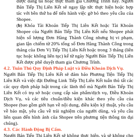
được đăng tải hoặc thực tham gia Chương Trình này. Người
Bán Tiếp Thị Liên Kết sẽ ngay lập tức thực hiện hoặc hợp
tác với bên thứ ba để tiến hành việc gỡ bỏ theo yêu cầu của
Shopee.
(
b
) Khóa Tài Khoản Tiếp Thị Liên Kết hoặc Tài Khoản
Shopee của Người Bán Tiếp Thị Liên Kết nếu Shopee phát
hiện số lượng Đơn Hàng Thành Công nhưng bị vi phạm,
gian lận chiếm từ 20% tổng số Đơn Hàng Thành Công trong
tháng của Đơn Vị Tiếp Thị Liên Kết hoặc trong 3 tháng (liên
tục hoặc không liên tục) kể từ ngày Người Bán Tiếp Thị Liên
Kết được phê duyệt tham gia Chương Trình.
4.2. Tuân Thủ Quy Định Pháp Luật và Điều Khoản Dịch Vụ.
Người Bán Tiếp Thị Liên Kết sẽ đảm bảo Phương Tiện Tiếp Thị
Liên Kết và việc đặt Đường Link Tiếp Thị Liên Kết tuân thủ tất các
các quy định pháp luật trong các lãnh thổ mà Người Bán Tiếp Thị
Liên Kết có trụ sở hoặc cung cấp sản phẩm/dịch vụ, Điều Khoản
Dịch Vụ, và các tiêu chuẩn/điều kiện khác theo yêu cầu của
Shopee (bao gồm giới hạn về nội dung, điều kiện kỹ thuật, yêu cầu
về bảo mật, yêu cầu về trải nghiệm của người dùng, và yêu cầu
liên quan đến hình ảnh của Shopee trên phương tiện thông tin đại
chúng).
4.3. Các Hành Động Bị Cấm.
Người Bán Tiếp Thị Liên Kết sẽ không thực hiện, và sẽ không cho