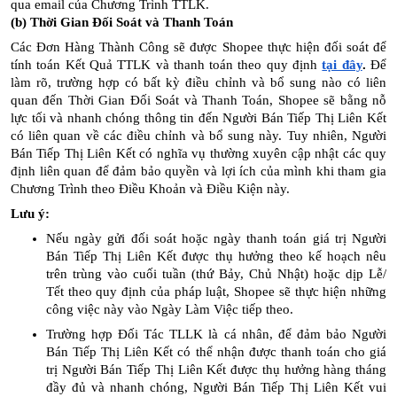
qua email của Chương Trình TTLK.
(b) Thời Gian Đối Soát và Thanh Toán
Các Đơn Hàng Thành Công sẽ được Shopee thực hiện đối soát để
tính toán Kết Quả TTLK và thanh toán theo quy định
tại đây
.
Để
làm rõ, trường hợp có bất kỳ điều chỉnh và bổ sung nào có liên
quan đến Thời Gian Đối Soát và Thanh Toán, Shopee sẽ bằng nỗ
lực tối và nhanh chóng thông tin đến Người Bán Tiếp Thị Liên Kết
có liên quan về các điều chỉnh và bổ sung này. Tuy nhiên, Người
Bán Tiếp Thị Liên Kết có nghĩa vụ thường xuyên cập nhật các quy
định liên quan để đảm bảo quyền và lợi ích của mình khi tham gia
Chương Trình theo Điều Khoản và Điều Kiện này.
Lưu ý:
Nếu ngày gửi đối soát hoặc ngày thanh toán giá trị Người
Bán Tiếp Thị Liên Kết được thụ hưởng theo kế hoạch nêu
trên trùng vào cuối tuần (thứ Bảy, Chủ Nhật) hoặc dịp Lễ/
Tết theo quy định của pháp luật, Shopee sẽ thực hiện những
công việc này vào Ngày Làm Việc tiếp theo.
Trường hợp Đối Tác TLLK là cá nhân,
để đảm bảo Người
Bán Tiếp Thị Liên Kết có thể nhận được thanh toán cho giá
trị Người Bán Tiếp Thị Liên Kết được thụ hưởng hàng tháng
đầy đủ và nhanh chóng, Người Bán Tiếp Thị Liên Kết vui