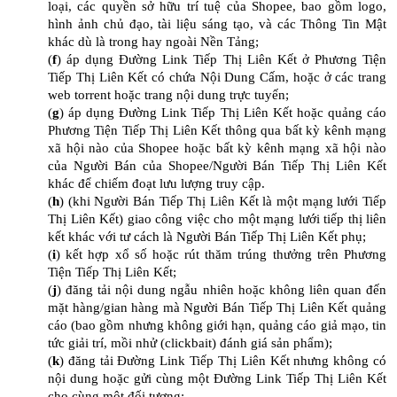
loại, các quyền sở hữu trí tuệ của Shopee, bao gồm logo,
hình ảnh chủ đạo, tài liệu sáng tạo, và các Thông Tin Mật
khác dù là trong hay ngoài Nền Tảng;
(
f
) áp dụng Đường Link Tiếp Thị Liên Kết ở Phương Tiện
Tiếp Thị Liên Kết có chứa Nội Dung Cấm, hoặc ở các trang
web torrent hoặc trang nội dung trực tuyến;
(
g
) áp dụng Đường Link Tiếp Thị Liên Kết hoặc quảng cáo
Phương Tiện Tiếp Thị Liên Kết thông qua bất kỳ kênh mạng
xã hội nào của Shopee hoặc bất kỳ kênh mạng xã hội nào
của Người Bán của Shopee/Người Bán Tiếp Thị Liên Kết
khác để chiếm đoạt lưu lượng truy cập.
(
h
) (khi Người Bán Tiếp Thị Liên Kết là một mạng lưới Tiếp
Thị Liên Kết) giao công việc cho một mạng lưới tiếp thị liên
kết khác với tư cách là Người Bán Tiếp Thị Liên Kết phụ;
(
i
) kết hợp xổ số hoặc rút thăm trúng thưởng trên Phương
Tiện Tiếp Thị Liên Kết;
(
j
) đăng tải nội dung ngẫu nhiên hoặc không liên quan đến
mặt hàng/gian hàng mà Người Bán Tiếp Thị Liên Kết quảng
cáo (bao gồm nhưng không giới hạn, quảng cáo giả mạo, tin
tức giải trí, mồi nhử (clickbait) đánh giá sản phẩm);
(
k
) đăng tải Đường Link Tiếp Thị Liên Kết nhưng không có
nội dung hoặc gửi cùng một Đường Link Tiếp Thị Liên Kết
cho cùng một đối tượng;