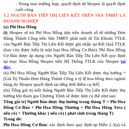
- Trong mọi trường hợp, quyết định từ Shopee là quyết định
cuối cùng
3.2 NGƯỜI BÁN TIẾP THỊ LIÊN KẾT TRÊN SÀN TMĐT LÀ
DOANH NGHIỆP
(a) Phí Hoa Hồng
(i)
Shopee sẽ trả Phí Hoa Hồng dựa trên doanh số từ những Đơn
Hàng Thành Công trên Sàn TMĐT phát sinh từ Tài Khoản TTLK
của Người Bán Tiếp Thị Liên Kết được ghi nhận tại Kết Quả TTLK
(hay còn được hiểu là một loại Hoa Hồng Cơ Bản). Phí Hoa Hồng
Cơ Bản được áp dụng cho Người Bán Tiếp Thị Liên Kết quy định
tại mục Hoa Hồng Shopee trên Hệ Thống TTLK của Shopee
tại
đây
.
(ii) Phí Hoa Hồng Người Bán Tiếp Thị Liên Kết được thụ hưởng =
[Giá Trị Thuần Đơn Hàng Thành Công x tỷ lệ hoa hồng theo ngành
hàng do Shopee quyết định tại từng thời điểm cụ thể]
(iii) Tổng giá trị mỗi tháng Người Bán Tiếp Thị Liên Kết được thụ
hưởng khi tham gia Chương Trình sẽ được tính cụ thể như sau:
Tổng giá trị Người Bán được thụ hưởng trong tháng T = Phí Hoa
Hồng Cơ Bản + Phí Hoa Hồng Thưởng + Phí Hoa Hồng Xtra (
nếu có) + Thưởng khác ( nếu có) ( phát sinh trong tháng T)
Trong đó:
Phí Hoa Hồng Cơ Bản:
xác định theo quy định tại Điều 2.3(a) và