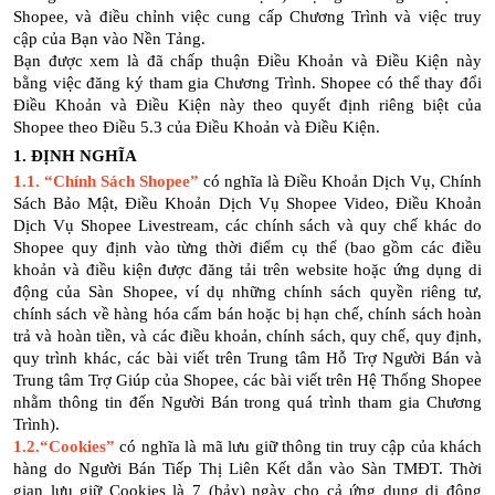
Shopee, và điều chỉnh việc cung cấp Chương Trình và việc truy
cập của Bạn vào Nền Tảng.
Bạn được xem là đã chấp thuận Điều Khoản và Điều Kiện này
bằng việc đăng ký tham gia Chương Trình. Shopee có thể thay đổi
Điều Khoản và Điều Kiện này theo quyết định riêng biệt của
Shopee theo Điều 5.3 của Điều Khoản và Điều Kiện.
1. ĐỊNH NGHĨA
1.1.
“Chính Sách Shopee”
có nghĩa là Điều Khoản Dịch Vụ, Chính
Sách Bảo Mật, Điều Khoản Dịch Vụ Shopee Video, Điều Khoản
Dịch Vụ Shopee Livestream, các chính sách và quy chế khác do
Shopee quy định vào từng thời điểm cụ thể (bao gồm các điều
khoản và điều kiện được đăng tải trên website hoặc ứng dụng di
động của Sàn Shopee, ví dụ những chính sách quyền riêng tư,
chính sách về hàng hóa cấm bán hoặc bị hạn chế, chính sách hoàn
trả và hoàn tiền, và các điều khoản, chính sách, quy chế, quy định,
quy trình khác, các bài viết trên Trung tâm Hỗ Trợ Người Bán và
Trung tâm Trợ Giúp của Shopee, các bài viết trên Hệ Thống Shopee
nhằm thông tin đến Người Bán trong quá trình tham gia Chương
Trình).
1.2.“Cookies”
có nghĩa là mã lưu giữ thông tin truy cập của khách
hàng do Người Bán Tiếp Thị Liên Kết dẫn vào Sàn TMĐT. Thời
gian lưu giữ Cookies là 7 (bảy) ngày cho cả ứng dụng di động