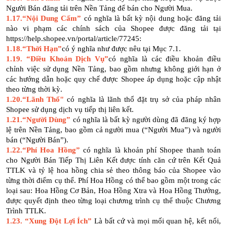
Người Bán đăng tải trên Nền Tảng để bán cho Người Mua.
1.17.“Nội Dung Cấm”
có nghĩa là bất kỳ nội dung hoặc đăng tải
nào vi phạm các chính sách của Shopee được đăng tải tại
https://help.shopee.vn/portal/article/77245:
1.18.“Thời Hạn”
có ý nghĩa như được nêu tại Mục 7.1.
1.19. “Điều Khoản Dịch Vụ”
có nghĩa là các điều khoản điều
chỉnh việc sử dụng Nền Tảng, bao gồm nhưng không giới hạn ở
các hướng dẫn hoặc quy chế được Shopee áp dụng hoặc cập nhật
theo từng thời kỳ.
1.20.“Lãnh Thổ"
có nghĩa là lãnh thổ đặt trụ sở của pháp nhân
Shopee sử dụng dịch vụ tiếp thị liên kết.
1.21.“Người Dùng”
có nghĩa là bất kỳ người dùng đã đăng ký hợp
lệ trên Nền Tảng, bao gồm cả người mua (“Người Mua”) và người
bán (“Người Bán”).
1.22.“Phí Hoa Hồng”
có nghĩa là khoản phí Shopee thanh toán
cho Người Bán Tiếp Thị Liên Kết được tính căn cứ trên Kết Quả
TTLK và tỷ lệ hoa hồng chia sẻ theo thông báo của Shopee vào
từng thời điểm cụ thể. Phí Hoa Hồng có thể bao gồm một trong các
loại sau: Hoa Hồng Cơ Bản, Hoa Hồng Xtra và Hoa Hồng Thưởng,
được quyết định theo từng loại chương trình cụ thể thuộc Chương
Trình TTLK.
1.23. “Xung Đột Lợi Ích”
Là bất cứ và mọi mối quan hệ, kết nối,