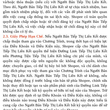
và/hoặc thỏa thuận (nếu có) với Người Bán Tiếp Thị Liên Kết.
Theo đó, Người Bán Tiếp Thị Liên Kết sẽ tự chịu trách nhiệm, bao
gồm trách nhiệm pháp lý, đối với các vấn đề phát sinh liên quan
đến việc cung cấp thông tin sai lệch này. Shopee có toàn quyền
quyết định chấp nhận hoặc từ chối đăng ký của Người Bán Tiếp
Thị Liên Kết, và việc chấp nhận hoặc từ chối đăng ký này có thể
không cần có lý do.
2.3. Giấy Phép Hạn Chế.
Nếu Người Bán Tiếp Thị Liên Kết được
chấp thuận tham gia vào Chương Trình, trong thời hạn có hiệu lực
của Điều Khoản và Điều Kiện này, Shopee cấp cho Người Bán
Tiếp Thị Liên Kết quyền thể hiện Đường Link Tiếp Thị Liên Kết
trên Phương Tiện Tiếp Thị Liên Kết bằng chi phí của mình, và
quyền này được cấp trên nguyên tắc không độc quyền, không
được chuyển giao, có thể bị hủy bỏ bởi Shopee, và chỉ dành cho
mục đích phục vụ việc tham gia vào Chương Trình của Người Bán
Tiếp Thị Liên Kết. Người Bán Tiếp Thị Liên Kết sẽ không, nếu
không được đồng ý trước bằng văn bản từ phía Shopee, chỉnh sửa
hoặc thay đổi hoặc tạo ra sản phẩm phái sinh của Đường Link Tiếp
Thị Liên Kết hoặc bất kỳ quyền sở hữu trí tuệ nào của Shopee. Trừ
khi được quy định rõ tại Điều Khoản và Điều Kiện này, không có
điều khoản nào trong Điều Khoản và Điều Kiện này được hiểu là
cung cấp cho Người Bán Tiếp Thị Liên Kết bất kỳ quyền nào để sử