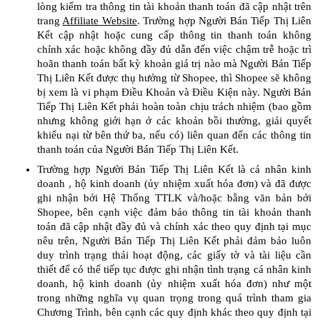
lòng kiểm tra thông tin tài khoản thanh toán đã cập nhật trên
trang
Affiliate Website
. Trường hợp Người Bán Tiếp Thị Liên
Kết cập nhật hoặc cung cấp thông tin thanh toán không
chính xác hoặc không đầy đủ dẫn đến việc chậm trễ hoặc trì
hoãn thanh toán bất kỳ khoản giá trị nào mà Người Bán Tiếp
Thị Liên Kết được thụ hưởng từ Shopee, thì Shopee sẽ không
bị xem là vi phạm Điều Khoản và Điều Kiện này. Người Bán
Tiếp Thị Liên Kết phải hoàn toàn chịu trách nhiệm (bao gồm
nhưng không giới hạn ở các khoản bồi thường, giải quyết
khiếu nại từ bên thứ ba, nếu có) liên quan đến các thông tin
thanh toán của Người Bán Tiếp Thị Liên Kết.
Trường hợp Người Bán Tiếp Thị Liên Kết là cá nhân kinh
doanh , hộ kinh doanh (ủy nhiệm xuất hóa đơn) và đã được
ghi nhận bởi Hệ Thống TTLK và/hoặc bằng văn bản bởi
Shopee, bên cạnh việc đảm bảo thông tin tài khoản thanh
toán đã cập nhật đầy đủ và chính xác theo quy định tại mục
nêu trên, Người Bán Tiếp Thị Liên Kết phải đảm bảo luôn
duy trình trạng thái hoạt động, các giấy tờ và tài liệu cần
thiết để có thể tiếp tục được ghi nhận tình trạng cá nhân kinh
doanh, hộ kinh doanh (ủy nhiệm xuất hóa đơn) như một
trong những nghĩa vụ quan trọng trong quá trình tham gia
Chương Trình, bên cạnh các quy định khác theo quy định tại