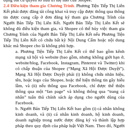
dụng bất cứ quyền sở hữu trí tuệ nào của Shopee.
2.4 Điều kiện tham gia Chương Trình.
Phương Tiện Tiếp Thị Liên
Kết phải được đăng tải công khai và truy cập được thông qua thông
tin được cung cấp ở đơn đăng ký tham gia Chương Trình của
Người Bán Tiếp Thị Liên Kết. Người Bán Tiếp Thị Liên Kết sẽ
không đủ điều kiện tham gia, và Shopee có thể hủy việc tham gia
Chương Trình của Người Bán Tiếp Thị Liên Kết nếu Phương Tiện
Tiếp Thị Liên Kết có chứa bất kỳ Nội Dung Cấm hoặc nội dung
khác mà Shopee cho là không phù hợp.
a. Phương Tiện Tiếp Thị Liên Kết có thể bao gồm kênh
mạng xã hội và website (bao gồm, nhưng không giới hạn ở,
website/blog, Facebook, Instagram, Pinterest và Twitter) khi
có chấp thuận của Shopee (“Mạng Xã Hội Được Duyệt”).
Mạng Xã Hội Được Duyệt phải (i) không chứa nhãn hiệu,
tên, hoặc logo của Shopee, hoặc thể hiện thông tin gây hiểu
lầm, và (ii) nếu thông qua Facebook, chỉ được thể thiện
thông qua một “fan page” và không thông qua “trang cá
nhân” tuân thủ chính sách áp dụng cho người dùng của
Facebook.
b. Người Bán Tiếp Thị Liên Kết bao gồm (i) cá nhân không
kinh doanh, và (ii) cá nhân kinh doanh, hộ kinh doanh,
doanh nghiệp trong nước được đăng ký và thành lập hợp
pháp theo quy định của pháp luật Việt Nam. Theo đó, Người