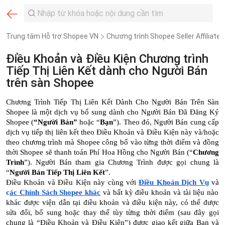
Trung tâm Hỗ trợ Shopee VN
Chương trình Shopee Seller Affiliate
Điều Khoản và Điều Kiện Chương trình
Tiếp Thị Liên Kết dành cho Người Bán
trên sàn Shopee
Chương Trình Tiếp Thị Liên Kết Dành Cho Người Bán Trên Sàn
Shopee là một dịch vụ bổ sung dành cho Người Bán Đã Đăng Ký
Shopee (
“Người Bán”
hoặc “
Bạn
”). Theo đó, Người Bán cung cấp
dịch vụ tiếp thị liên kết theo Điều Khoản và Điều Kiện này và/hoặc
theo chương trình mà Shopee công bố vào từng thời điểm và đồng
thời Shopee sẽ thanh toán Phí Hoa Hồng cho Người Bán (“
Chương
Trình
”). Người Bán tham gia Chương Trình được gọi chung là
“
Người Bán Tiếp Thị Liên Kết
”.
Điều Khoản và Điều Kiện này cùng với
Điều Khoản Dịch Vụ
và
c
ác Chính Sách Shopee khác
và bất kỳ điều khoản và tài liệu nào
khác được viện dẫn tại điều khoản và điều kiện này, có thể được
sửa đổi, bổ sung hoặc thay thế tùy từng thời điểm (sau đây gọi
chung là “Điều Khoản và Điều Kiện”) được giao kết giữa Bạn và