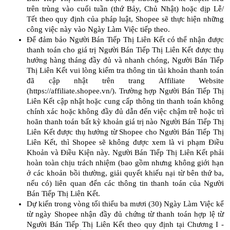
trên trùng vào cuối tuần (thứ Bảy, Chủ Nhật) hoặc dịp Lễ/
Tết theo quy định của pháp luật, Shopee sẽ thực hiện những
công việc này vào Ngày Làm Việc tiếp theo.
Để đảm bảo Người Bán Tiếp Thị Liên Kết có thể nhận được
thanh toán cho giá trị Người Bán Tiếp Thị Liên Kết được thụ
hưởng hàng tháng đầy đủ và nhanh chóng, Người Bán Tiếp
Thị Liên Kết vui lòng kiểm tra thông tin tài khoản thanh toán
đã cập nhật trên trang Affiliate Website
(https://affiliate.shopee.vn/). Trường hợp Người Bán Tiếp Thị
Liên Kết cập nhật hoặc cung cấp thông tin thanh toán không
chính xác hoặc không đầy đủ dẫn đến việc chậm trễ hoặc trì
hoãn thanh toán bất kỳ khoản giá trị nào Người Bán Tiếp Thị
Liên Kết được thụ hưởng từ Shopee cho Người Bán Tiếp Thị
Liên Kết, thì Shopee sẽ không được xem là vi phạm Điều
Khoản và Điều Kiện này. Người Bán Tiếp Thị Liên Kết phải
hoàn toàn chịu trách nhiệm (bao gồm nhưng không giới hạn
ở các khoản bồi thường, giải quyết khiếu nại từ bên thứ ba,
nếu có) liên quan đến các thông tin thanh toán của Người
Bán Tiếp Thị Liên Kết.
Dự kiến trong vòng tối thiểu ba mươi (30) Ngày Làm Việc kể
từ ngày Shopee nhận đầy đủ chứng từ thanh toán hợp lệ từ
Người Bán Tiếp Thị Liên Kết theo quy định tại Chương I -