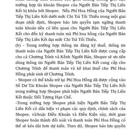
trường hợp tài khoản Shopee của Người Bán Tiếp Thị Liên
Kết bị khóa bởi Shopee. Nếu Phí Hoa Hồng của Người Bán
Tiếp Thị Liên Kết dưới mức Chi Trả Tối Thiểu trong một giai
đoạn nhất định, Shopee bảo lưu quyền tạm ngừng thanh
toán khoản tiền có liên quan cho Người Bán Tiếp Thị Liên
Kết cho đến kỳ thanh toán mà Phí hoa hồng của Người Bán
Tiếp Thị Liên Kết đạt mức Chi Trả Tối Thiểu.
(b) - Trong trường hợp thông tin đăng ký thuế, thông tin
thanh toán của Người Bán Tiếp Thị Liên Kết được cung cấp
cho cả Chương Trình và Kênh Người Bán, Shopee sẽ ưu tiên
dùng thông tin Người Bán Tiếp Thị Liên Kết cung cấp cho
Chương Trình để thanh toán và kê khai thuế cho Phí Hoa
Hồng phát sinh từ Chương Trình.
- Shopee có thể khấu trừ lại Phí Hoa Hồng đã được cộng vào
Số Dư Tài Khoản Shopee của Người Bán Tiếp Thị Liên Kết
trong trường hợp Shopee phát hiện Người Bán Tiếp Thị Liên
Kết thuộc Đối Tượng Hạn Chế.
-Trong trường hợp Shopee phát hiện Người Bán Tiếp Thị
Liên Kết có dấu hiệu vi phạm các quy định, chính sách của
Shopee, và/hoặc Điều Khoản và Điều Kiện này, thời gian
Shopee hoàn thành đối soát và thanh toán Phí Hoa Hồng có
thể sẽ kéo dài hơn dự kiến. Theo đó, Shopee bảo lưu quyền