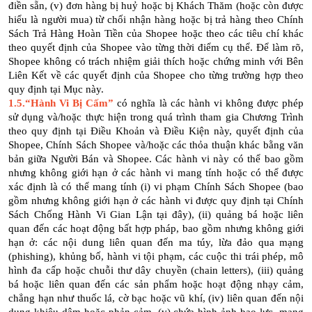
điền sẵn, (v) đơn hàng bị huỷ hoặc bị Khách Thăm (hoặc còn được
hiểu là người mua) từ chối nhận hàng hoặc bị trả hàng theo Chính
Sách Trả Hàng Hoàn Tiền của Shopee hoặc theo các tiêu chí khác
theo quyết định của Shopee vào từng thời điểm cụ thể. Để làm rõ,
Shopee không có trách nhiệm giải thích hoặc chứng minh với Bên
Liên Kết về các quyết định của Shopee cho từng trường hợp theo
quy định tại Mục này.
1.5.“Hành Vi Bị Cấm”
có nghĩa là các hành vi không được phép
sử dụng và/hoặc thực hiện trong quá trình tham gia Chương Trình
theo quy định tại Điều Khoản và Điều Kiện này, quyết định của
Shopee, Chính Sách Shopee và/hoặc các thỏa thuận khác bằng văn
bản giữa Người Bán và Shopee. Các hành vi này có thể bao gồm
nhưng không giới hạn ở các hành vi mang tính hoặc có thể được
xác định là có thể mang tính (i) vi phạm Chính Sách Shopee (bao
gồm nhưng không giới hạn ở các hành vi được quy định tại Chính
Sách Chống Hành Vi Gian Lận tại đây), (ii) quảng bá hoặc liên
quan đến các hoạt động bất hợp pháp, bao gồm nhưng không giới
hạn ở: các nội dung liên quan đến ma túy, lừa đảo qua mạng
(phishing), khủng bố, hành vi tội phạm, các cuộc thi trái phép, mô
hình đa cấp hoặc chuỗi thư dây chuyền (chain letters), (iii) quảng
bá hoặc liên quan đến các sản phẩm hoặc hoạt động nhạy cảm,
chẳng hạn như thuốc lá, cờ bạc hoặc vũ khí, (iv) liên quan đến nội