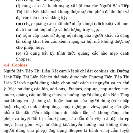
(
l
) cung cấp các kênh mạng xã hội của các Người Bán Tiếp
Thị Liên Kết khác mà không được sự cho phép để thu hút và
đạt các tiêu chí về đăng ký;
(
m
) chạy quảng cáo mồi nhử nhấp chuột (clickbait) với mục
đích thu hút lượt nhấp và lưu lượng truy cập;
(
n
) trộm cắp hoặc sử dụng nội dung của người khác và đăng
tải công khai trên các kênh mạng xã hội mà không được sự
cho phép; hoặc
(
o
) sử dụng bất kỳ hình thức quảng cáo nào mạo danh
Shopee.
4.4. Cookies.
Người Bán Tiếp Thị Liên Kết cam kết sẽ chỉ đặt cookies khi Đường
Link Tiếp Thị Liên Kết có thể thấy được trên Phương Tiện Tiếp Thị
Liên Kết và người dùng nhấp chọn một cách tự nguyện và có chủ
ý. Việc sử dụng các lớp, add-ons, iFrames, pop-up, pop-under, site-
under, quảng cáo tự động chuyển hướng người dùng đến Nền Tảng
mà không có sự tương tác hoặc thao tác của người dùng (vd: nhấp
hoặc chạm), cookie dropping, công nghệ postview, quảng cáo gây
nhầm lẫn dẫn đến nhấp chọn do nhầm lẫn, sẽ không được cho
phép và tuyệt đối bị cấm. Quảng cáo dẫn đến việc cài đặt do ép
buộc (bao gồm việc tự động tải/chuyển hướng mà không được
người dùng cho phép) ứng dụng Shopee là hành vi bị cấm tuyệt