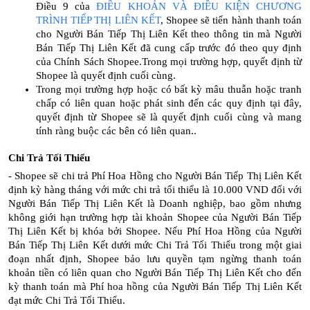
Điều 9 của
ĐIỀU KHOẢN VÀ ĐIỀU KIỆN CHƯƠNG
TRÌNH TIẾP THỊ LIÊN KẾT
, Shopee sẽ tiến hành thanh toán
cho Người Bán Tiếp Thị Liên Kết theo thông tin mà Người
Bán Tiếp Thị Liên Kết đã cung cấp trước đó theo quy định
của Chính Sách Shopee.Trong mọi trường hợp, quyết định từ
Shopee là quyết định cuối cùng.
Trong mọi trường hợp hoặc có bất kỳ mâu thuẫn hoặc tranh
chấp có liên quan hoặc phát sinh đến các quy định tại đây,
quyết định từ Shopee sẽ là quyết định cuối cùng và mang
tính ràng buộc các bên có liên quan..
Chi Trả Tối Thiểu
- Shopee sẽ chi trả Phí Hoa Hồng cho Người Bán Tiếp Thị Liên Kết
định kỳ hàng tháng với mức chi trả tối thiểu là 10.000 VND đối với
Người Bán Tiếp Thị Liên Kết là Doanh nghiệp, bao gồm nhưng
không giới hạn trường hợp tài khoản Shopee của Người Bán Tiếp
Thị Liên Kết bị khóa bởi Shopee. Nếu Phí Hoa Hồng của Người
Bán Tiếp Thị Liên Kết dưới mức Chi Trả Tối Thiểu trong một giai
đoạn nhất định, Shopee bảo lưu quyền tạm ngừng thanh toán
khoản tiền có liên quan cho Người Bán Tiếp Thị Liên Kết cho đến
kỳ thanh toán mà Phí hoa hồng của Người Bán Tiếp Thị Liên Kết
đạt mức Chi Trả Tối Thiểu.