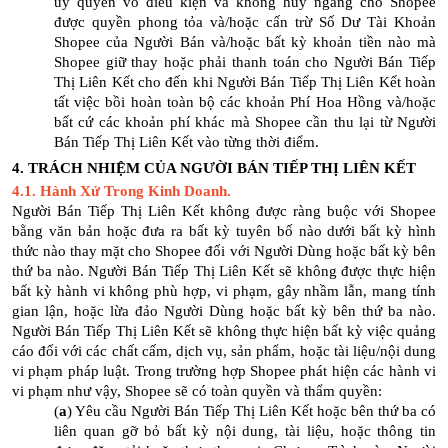
ủy quyền vô điều kiện và không hủy ngang cho Shopee
được quyền phong tỏa và/hoặc cấn trừ Số Dư Tài Khoản
Shopee của Người Bán và/hoặc bất kỳ khoản tiền nào mà
Shopee giữ thay hoặc phải thanh toán cho Người Bán Tiếp
Thị Liên Kết cho đến khi Người Bán Tiếp Thị Liên Kết hoàn
tất việc bồi hoàn toàn bộ các khoản Phí Hoa Hồng và/hoặc
bất cứ các khoản phí khác mà Shopee cần thu lại từ Người
Bán Tiếp Thị Liên Kết vào từng thời điểm.
4. TRÁCH NHIỆM CỦA NGƯỜI BÁN TIẾP THỊ LIÊN KẾT
4.1. Hành Xử Trong Kinh Doanh.
Người Bán Tiếp Thị Liên Kết không được ràng buộc với Shopee
bằng văn bản hoặc đưa ra bất kỳ tuyên bố nào dưới bất kỳ hình
thức nào thay mặt cho Shopee đối với Người Dùng hoặc bất kỳ bên
thứ ba nào. Người Bán Tiếp Thị Liên Kết sẽ không được thực hiện
bất kỳ hành vi không phù hợp, vi phạm, gây nhầm lẫn, mang tính
gian lận, hoặc lừa đảo Người Dùng hoặc bất kỳ bên thứ ba nào.
Người Bán Tiếp Thị Liên Kết sẽ không thực hiện bất kỳ việc quảng
cáo đối với các chất cấm, dịch vụ, sản phẩm, hoặc tài liệu/nội dung
vi phạm pháp luật. Trong trường hợp Shopee phát hiện các hành vi
vi phạm như vậy, Shopee sẽ có toàn quyền và thẩm quyền:
(
a
) Yêu cầu Người Bán Tiếp Thị Liên Kết hoặc bên thứ ba có
liên quan gỡ bỏ bất kỳ nội dung, tài liệu, hoặc thông tin