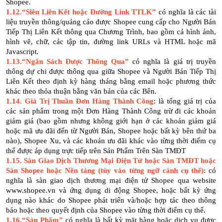
Shopee.
1.12.“Siêu Liên Kết hoặc Đường Link TTLK”
có nghĩa là các tài
liệu truyền thông/quảng cáo được Shopee cung cấp cho Người Bán
Tiếp Thị Liên Kết thông qua Chương Trình, bao gồm cả hình ảnh,
hình vẽ, chữ, các tập tin, đường link URLs và HTML hoặc mã
Javascript.
1.13.“Ngân Sách Được Thông Qua”
có nghĩa là giá trị truyền
thông dự chi được thông qua giữa Shopee và Người Bán Tiếp Thị
Liên Kết theo định kỳ hàng tháng bằng email hoặc phương thức
khác theo thỏa thuận bằng văn bản của các Bên.
1.14. Giá Trị Thuần Đơn Hàng Thành Công
: là tổng giá trị của
các sản phẩm trong một Đơn Hàng Thành Công trừ đi các khoản
giảm giá (bao gồm nhưng không giới hạn ở các khoản giảm giá
hoặc mã ưu đãi đến từ Người Bán, Shopee hoặc bất kỳ bên thứ ba
nào), Shopee Xu, và các khoản ưu đãi khác vào từng thời điểm cụ
thể được áp dụng trực tiếp trên Sản Phẩm Trên Sàn TMĐT
1.15.
Sàn Giao Dịch Thương Mại Điện Tử hoặc Sàn TMĐT hoặc
Sàn Shopee hoặc Nền tảng (tùy vào từng ngữ cảnh cụ thể)
: có
nghĩa là sàn giao dịch thương mại điện tử Shopee qua website
www.shopee.vn và ứng dụng di động Shopee, hoặc bất kỳ ứng
dụng nào khác do Shopee phát triển và/hoặc hợp tác theo thông
báo hoặc theo quyết định của Shopee vào từng thời điểm cụ thể.
1.16.“Sản Phẩm”
có nghĩa là bất kỳ mặt hàng hoặc dịch vụ được