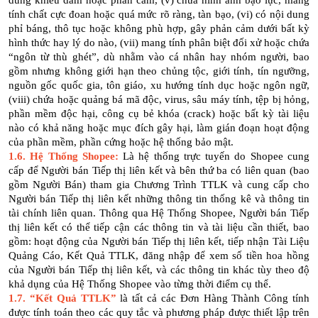
dung khiêu dâm hoặc phản cảm, (v) chứa hình ảnh bạo lực, mang
tính chất cực đoan hoặc quá mức rõ ràng, tàn bạo, (vi) có nội dung
phỉ báng, thô tục hoặc không phù hợp, gây phản cảm dưới bất kỳ
hình thức hay lý do nào, (vii) mang tính phân biệt đối xử hoặc chứa
“ngôn từ thù ghét”, dù nhằm vào cá nhân hay nhóm người, bao
gồm nhưng không giới hạn theo chủng tộc, giới tính, tín ngưỡng,
nguồn gốc quốc gia, tôn giáo, xu hướng tính dục hoặc ngôn ngữ,
(viii) chứa hoặc quảng bá mã độc, virus, sâu máy tính, tệp bị hỏng,
phần mềm độc hại, công cụ bẻ khóa (crack) hoặc bất kỳ tài liệu
nào có khả năng hoặc mục đích gây hại, làm gián đoạn hoạt động
của phần mềm, phần cứng hoặc hệ thống bảo mật.
1.6. Hệ Thống Shopee:
Là hệ thống trực tuyến do Shopee cung
cấp để Người bán Tiếp thị liên kết và bên thứ ba có liên quan (bao
gồm Người Bán) tham gia Chương Trình TTLK và cung cấp cho
Người bán Tiếp thị liên kết những thông tin thống kê và thông tin
tài chính liên quan. Thông qua Hệ Thống Shopee, Người bán Tiếp
thị liên kết có thể tiếp cận các thông tin và tài liệu cần thiết, bao
gồm: hoạt động của Người bán Tiếp thị liên kết, tiếp nhận Tài Liệu
Quảng Cáo, Kết Quả TTLK, đăng nhập để xem số tiền hoa hồng
của Người bán Tiếp thị liên kết, và các thông tin khác tùy theo độ
khả dụng của Hệ Thống Shopee vào từng thời điểm cụ thể.
1.7.
“Kết Quả TTLK”
là tất cả các Đơn Hàng Thành Công tính
được tính toán theo các quy tắc và phương pháp được thiết lập trên