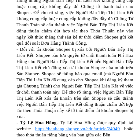
Hồng nhưng Người Bán Tiếp Thị Liên Kết không cung cấp
hoặc cung cấp không đầy đủ Chứng từ thanh toán cho
Shopee. Để cho rõ ràng, việc Người Bán Tiếp Thị Liên Kết
không cung cấp hoặc cung cấp không đầy đầy đủ Chứng Từ
Thanh Toán sẽ cấu thành việc Người Bán Tiếp Thị Liên Kết
đồng thuận chấm dứt hợp tác theo Thỏa Thuận này vào
ngày kết thúc tháng thứ sáu kể từ thời điểm Shopee gửi kết
quả đối soát Đơn Hàng Thành Công.
- Đối với tài khoản Shopee bị xóa bởi Người Bán Tiếp Thị
Liên Kết: Shopee bảo lưu quyền từ chối thanh toán Phí Hoa
Hồng cho Người Bán Tiếp Thị Liên Kết nếu Người Bán Tiếp
Thị Liên Kết chủ động xóa tài khoản Shopee của mình trên
Sàn Shopee. Shopee sẽ thông báo qua email (mà Người Bán
Tiếp Thị Liên Kết đã cung cấp cho Shopee khi đăng ký tham
gia Chương Trình) cho Người Bán Tiếp Thị Liên Kết về việc
từ chối thanh toán này. Để cho rõ ràng, việc Người Bán Tiếp
Thị Liên Kết xóa tài khoản trên sàn Shopee sẽ cấu thành
việc Người Bán Tiếp Thị Liên Kết đồng thuận chấm dứt hợp
tác theo Thỏa Thuận này kể từ thời điểm tài khoản Shopee bị
xóa.
-
Tỷ Lệ Hoa Hồng
. Tỷ Lệ Hoa Hồng được quy định tại
website
https://banhang.shopee.vn/edu/article/24049
hoặc
theo thỏa thuận riêng bằng văn bản giữa các Bên.