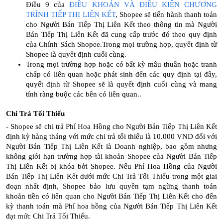
Điều 9 của
ĐIỀU KHOẢN VÀ ĐIỀU KIỆN CHƯƠNG
TRÌNH TIẾP THỊ LIÊN KẾT
, Shopee sẽ tiến hành thanh toán
cho Người Bán Tiếp Thị Liên Kết theo thông tin mà Người
Bán Tiếp Thị Liên Kết đã cung cấp trước đó theo quy định
của Chính Sách Shopee.Trong mọi trường hợp, quyết định từ
Shopee là quyết định cuối cùng.
Trong mọi trường hợp hoặc có bất kỳ mâu thuẫn hoặc tranh
chấp có liên quan hoặc phát sinh đến các quy định tại đây,
quyết định từ Shopee sẽ là quyết định cuối cùng và mang
tính ràng buộc các bên có liên quan..
Chi Trả Tối Thiểu
- Shopee sẽ chi trả Phí Hoa Hồng cho Người Bán Tiếp Thị Liên Kết
định kỳ hàng tháng với mức chi trả tối thiểu là 10.000 VND đối với
Người Bán Tiếp Thị Liên Kết là Doanh nghiệp, bao gồm nhưng
không giới hạn trường hợp tài khoản Shopee của Người Bán Tiếp
Thị Liên Kết bị khóa bởi Shopee. Nếu Phí Hoa Hồng của Người
Bán Tiếp Thị Liên Kết dưới mức Chi Trả Tối Thiểu trong một giai
đoạn nhất định, Shopee bảo lưu quyền tạm ngừng thanh toán
khoản tiền có liên quan cho Người Bán Tiếp Thị Liên Kết cho đến
kỳ thanh toán mà Phí hoa hồng của Người Bán Tiếp Thị Liên Kết
đạt mức Chi Trả Tối Thiểu.