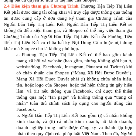
dụng bất cứ quyền sở hữu trí tuệ nào của Shopee.
2.4 Điều kiện tham gia Chương Trình.
Phương Tiện Tiếp Thị Liên
Kết phải được đăng tải công khai và truy cập được thông qua thông
tin được cung cấp ở đơn đăng ký tham gia Chương Trình của
Người Bán Tiếp Thị Liên Kết. Người Bán Tiếp Thị Liên Kết sẽ
không đủ điều kiện tham gia, và Shopee có thể hủy việc tham gia
Chương Trình của Người Bán Tiếp Thị Liên Kết nếu Phương Tiện
Tiếp Thị Liên Kết có chứa bất kỳ Nội Dung Cấm hoặc nội dung
khác mà Shopee cho là không phù hợp.
a. Phương Tiện Tiếp Thị Liên Kết có thể bao gồm kênh
mạng xã hội và website (bao gồm, nhưng không giới hạn ở,
website/blog, Facebook, Instagram, Pinterest và Twitter) khi
có chấp thuận của Shopee (“Mạng Xã Hội Được Duyệt”).
Mạng Xã Hội Được Duyệt phải (i) không chứa nhãn hiệu,
tên, hoặc logo của Shopee, hoặc thể hiện thông tin gây hiểu
lầm, và (ii) nếu thông qua Facebook, chỉ được thể thiện
thông qua một “fan page” và không thông qua “trang cá
nhân” tuân thủ chính sách áp dụng cho người dùng của
Facebook.
b. Người Bán Tiếp Thị Liên Kết bao gồm (i) cá nhân không
kinh doanh, và (ii) cá nhân kinh doanh, hộ kinh doanh,
doanh nghiệp trong nước được đăng ký và thành lập hợp
pháp theo quy định của pháp luật Việt Nam. Theo đó, Người