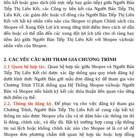
liên kết hoặc giao dịch (dù trực tiếp hay gián tiếp) giữa Người Bán
Tiếp Thị Liên Kết, các Công ty liên kết của Người Bán Tiếp Thị
Liên Kết, các giám đốc hoặc cổ đông của Người Bán Tiếp Thị Liên
Kết với bất kỳ nhân viên nào của Shopee vi phạm Chính sách của
Shopee về Xung Đột Lợi ích trong từng thời điểm theo cách sẽ dẫn
đến hoặc có thể dẫn đến các xung đột lợi ích (dù cho rõ ràng hay
tiềm ẩn) giữa Người Bán Tiếp Thị Liên Kết với Shopee và/hoặc
nhân viên của Shopee.
2. CÁC YÊU CẦU KHI THAM GIA CHƯƠNG TRÌNH
2.1 Quan hệ hợp tác.
Quan hệ hợp tác giữa Shopee và Người Bán
Tiếp Thị Liên Kết chỉ được xác lập thông qua quy trình đăng ký
dưới hình thức Người Bán gửi mẫu đơn đăng ký để tham gia vào
Chương Trình TTLK thông qua Hệ Thống Shopee và/hoặc Người
Bán và Shopee tiến hành ký kết các thỏa thuận liên quan vào từng
thời điểm cụ thể.
2.2. Thông tin đăng ký.
Để phục vụ cho việc đăng ký tham gia
Chương Trình, Người Bán Tiếp Thị Liên Kết sẽ cung cấp bất kỳ
thông tin nào được Shopee yêu cầu và sẽ đảm bảo các thông tin đó
là đúng, chính xác, và đầy đủ. Bất kỳ trường hợp cung cấp thông
tin sai lệch hoặc không chính xác nào cho Shopee sẽ là cơ sở để
Shopee đơn phương chấm dứt quan hệ hợp tác hoặc hợp đồng