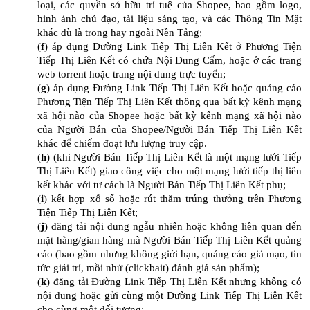
loại, các quyền sở hữu trí tuệ của Shopee, bao gồm logo,
hình ảnh chủ đạo, tài liệu sáng tạo, và các Thông Tin Mật
khác dù là trong hay ngoài Nền Tảng;
(
f
) áp dụng Đường Link Tiếp Thị Liên Kết ở Phương Tiện
Tiếp Thị Liên Kết có chứa Nội Dung Cấm, hoặc ở các trang
web torrent hoặc trang nội dung trực tuyến;
(
g
) áp dụng Đường Link Tiếp Thị Liên Kết hoặc quảng cáo
Phương Tiện Tiếp Thị Liên Kết thông qua bất kỳ kênh mạng
xã hội nào của Shopee hoặc bất kỳ kênh mạng xã hội nào
của Người Bán của Shopee/Người Bán Tiếp Thị Liên Kết
khác để chiếm đoạt lưu lượng truy cập.
(
h
) (khi Người Bán Tiếp Thị Liên Kết là một mạng lưới Tiếp
Thị Liên Kết) giao công việc cho một mạng lưới tiếp thị liên
kết khác với tư cách là Người Bán Tiếp Thị Liên Kết phụ;
(
i
) kết hợp xổ số hoặc rút thăm trúng thưởng trên Phương
Tiện Tiếp Thị Liên Kết;
(
j
) đăng tải nội dung ngẫu nhiên hoặc không liên quan đến
mặt hàng/gian hàng mà Người Bán Tiếp Thị Liên Kết quảng
cáo (bao gồm nhưng không giới hạn, quảng cáo giả mạo, tin
tức giải trí, mồi nhử (clickbait) đánh giá sản phẩm);
(
k
) đăng tải Đường Link Tiếp Thị Liên Kết nhưng không có
nội dung hoặc gửi cùng một Đường Link Tiếp Thị Liên Kết
cho cùng một đối tượng;