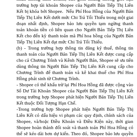
trường hợp tài khoản Shopee của Người Bán Tiếp Thị Liên
Kết bị khóa bởi Shopee. Nếu Phí Hoa Hồng của Người Bán
Tiếp Thị Liên Kết dưới mức Chi Trả Tối Thiểu trong một giai
đoạn nhất định, Shopee bảo lưu quyền tạm ngừng thanh
toán khoản tiền có liên quan cho Người Bán Tiếp Thị Liên
Kết cho đến kỳ thanh toán mà Phí hoa hồng của Người Bán
Tiếp Thị Liên Kết đạt mức Chi Trả Tối Thiểu.
(b) - Trong trường hợp thông tin đăng ký thuế, thông tin
thanh toán của Người Bán Tiếp Thị Liên Kết được cung cấp
cho cả Chương Trình và Kênh Người Bán, Shopee sẽ ưu tiên
dùng thông tin Người Bán Tiếp Thị Liên Kết cung cấp cho
Chương Trình để thanh toán và kê khai thuế cho Phí Hoa
Hồng phát sinh từ Chương Trình.
- Shopee có thể khấu trừ lại Phí Hoa Hồng đã được cộng vào
Số Dư Tài Khoản Shopee của Người Bán Tiếp Thị Liên Kết
trong trường hợp Shopee phát hiện Người Bán Tiếp Thị Liên
Kết thuộc Đối Tượng Hạn Chế.
-Trong trường hợp Shopee phát hiện Người Bán Tiếp Thị
Liên Kết có dấu hiệu vi phạm các quy định, chính sách của
Shopee, và/hoặc Điều Khoản và Điều Kiện này, thời gian
Shopee hoàn thành đối soát và thanh toán Phí Hoa Hồng có
thể sẽ kéo dài hơn dự kiến. Theo đó, Shopee bảo lưu quyền