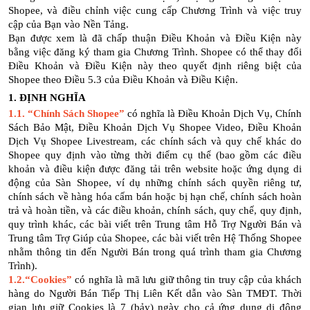
Shopee, và điều chỉnh việc cung cấp Chương Trình và việc truy
cập của Bạn vào Nền Tảng.
Bạn được xem là đã chấp thuận Điều Khoản và Điều Kiện này
bằng việc đăng ký tham gia Chương Trình. Shopee có thể thay đổi
Điều Khoản và Điều Kiện này theo quyết định riêng biệt của
Shopee theo Điều 5.3 của Điều Khoản và Điều Kiện.
1. ĐỊNH NGHĨA
1.1.
“Chính Sách Shopee”
có nghĩa là Điều Khoản Dịch Vụ, Chính
Sách Bảo Mật, Điều Khoản Dịch Vụ Shopee Video, Điều Khoản
Dịch Vụ Shopee Livestream, các chính sách và quy chế khác do
Shopee quy định vào từng thời điểm cụ thể (bao gồm các điều
khoản và điều kiện được đăng tải trên website hoặc ứng dụng di
động của Sàn Shopee, ví dụ những chính sách quyền riêng tư,
chính sách về hàng hóa cấm bán hoặc bị hạn chế, chính sách hoàn
trả và hoàn tiền, và các điều khoản, chính sách, quy chế, quy định,
quy trình khác, các bài viết trên Trung tâm Hỗ Trợ Người Bán và
Trung tâm Trợ Giúp của Shopee, các bài viết trên Hệ Thống Shopee
nhằm thông tin đến Người Bán trong quá trình tham gia Chương
Trình).
1.2.“Cookies”
có nghĩa là mã lưu giữ thông tin truy cập của khách
hàng do Người Bán Tiếp Thị Liên Kết dẫn vào Sàn TMĐT. Thời
gian lưu giữ Cookies là 7 (bảy) ngày cho cả ứng dụng di động