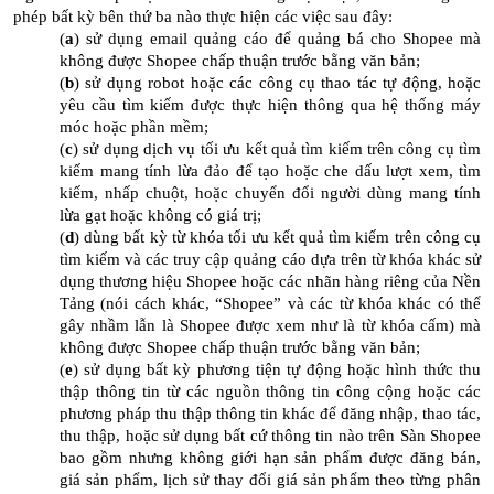
phép bất kỳ bên thứ ba nào thực hiện các việc sau đây:
(
a
) sử dụng email quảng cáo để quảng bá cho Shopee mà
không được Shopee chấp thuận trước bằng văn bản;
(
b
) sử dụng robot hoặc các công cụ thao tác tự động, hoặc
yêu cầu tìm kiếm được thực hiện thông qua hệ thống máy
móc hoặc phần mềm;
(
c
) sử dụng dịch vụ tối ưu kết quả tìm kiếm trên công cụ tìm
kiếm mang tính lừa đảo để tạo hoặc che dấu lượt xem, tìm
kiếm, nhấp chuột, hoặc chuyển đổi người dùng mang tính
lừa gạt hoặc không có giá trị;
(
d
) dùng bất kỳ từ khóa tối ưu kết quả tìm kiếm trên công cụ
tìm kiếm và các truy cập quảng cáo dựa trên từ khóa khác sử
dụng thương hiệu Shopee hoặc các nhãn hàng riêng của Nền
Tảng (nói cách khác, “Shopee” và các từ khóa khác có thể
gây nhầm lẫn là Shopee được xem như là từ khóa cấm) mà
không được Shopee chấp thuận trước bằng văn bản;
(
e
) sử dụng bất kỳ phương tiện tự động hoặc hình thức thu
thập thông tin từ các nguồn thông tin công cộng hoặc các
phương pháp thu thập thông tin khác để đăng nhập, thao tác,
thu thập, hoặc sử dụng bất cứ thông tin nào trên Sàn Shopee
bao gồm nhưng không giới hạn sản phẩm được đăng bán,
giá sản phẩm, lịch sử thay đổi giá sản phẩm theo từng phân