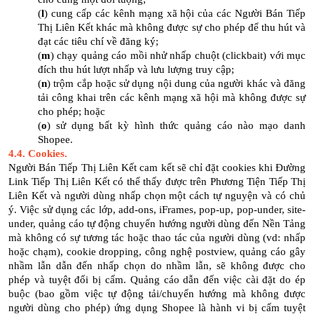
(
l
) cung cấp các kênh mạng xã hội của các Người Bán Tiếp
Thị Liên Kết khác mà không được sự cho phép để thu hút và
đạt các tiêu chí về đăng ký;
(
m
) chạy quảng cáo mồi nhử nhấp chuột (clickbait) với mục
đích thu hút lượt nhấp và lưu lượng truy cập;
(
n
) trộm cắp hoặc sử dụng nội dung của người khác và đăng
tải công khai trên các kênh mạng xã hội mà không được sự
cho phép; hoặc
(
o
) sử dụng bất kỳ hình thức quảng cáo nào mạo danh
Shopee.
4.4. Cookies.
Người Bán Tiếp Thị Liên Kết cam kết sẽ chỉ đặt cookies khi Đường
Link Tiếp Thị Liên Kết có thể thấy được trên Phương Tiện Tiếp Thị
Liên Kết và người dùng nhấp chọn một cách tự nguyện và có chủ
ý. Việc sử dụng các lớp, add-ons, iFrames, pop-up, pop-under, site-
under, quảng cáo tự động chuyển hướng người dùng đến Nền Tảng
mà không có sự tương tác hoặc thao tác của người dùng (vd: nhấp
hoặc chạm), cookie dropping, công nghệ postview, quảng cáo gây
nhầm lẫn dẫn đến nhấp chọn do nhầm lẫn, sẽ không được cho
phép và tuyệt đối bị cấm. Quảng cáo dẫn đến việc cài đặt do ép
buộc (bao gồm việc tự động tải/chuyển hướng mà không được
người dùng cho phép) ứng dụng Shopee là hành vi bị cấm tuyệt