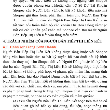
ủy quyền vô điều kiện và không hủy ngang cho Shopee
được quyền phong tỏa và/hoặc cấn trừ Số Dư Tài Khoản
Shopee của Người Bán và/hoặc bất kỳ khoản tiền nào mà
Shopee giữ thay hoặc phải thanh toán cho Người Bán Tiếp
Thị Liên Kết cho đến khi Người Bán Tiếp Thị Liên Kết hoàn
tất việc bồi hoàn toàn bộ các khoản Phí Hoa Hồng và/hoặc
bất cứ các khoản phí khác mà Shopee cần thu lại từ Người
Bán Tiếp Thị Liên Kết vào từng thời điểm.
4. TRÁCH NHIỆM CỦA NGƯỜI BÁN TIẾP THỊ LIÊN KẾT
4.1. Hành Xử Trong Kinh Doanh.
Người Bán Tiếp Thị Liên Kết không được ràng buộc với Shopee
bằng văn bản hoặc đưa ra bất kỳ tuyên bố nào dưới bất kỳ hình
thức nào thay mặt cho Shopee đối với Người Dùng hoặc bất kỳ bên
thứ ba nào. Người Bán Tiếp Thị Liên Kết sẽ không được thực hiện
bất kỳ hành vi không phù hợp, vi phạm, gây nhầm lẫn, mang tính
gian lận, hoặc lừa đảo Người Dùng hoặc bất kỳ bên thứ ba nào.
Người Bán Tiếp Thị Liên Kết sẽ không thực hiện bất kỳ việc quảng
cáo đối với các chất cấm, dịch vụ, sản phẩm, hoặc tài liệu/nội dung
vi phạm pháp luật. Trong trường hợp Shopee phát hiện các hành vi
vi phạm như vậy, Shopee sẽ có toàn quyền và thẩm quyền:
(
a
) Yêu cầu Người Bán Tiếp Thị Liên Kết hoặc bên thứ ba có
liên quan gỡ bỏ bất kỳ nội dung, tài liệu, hoặc thông tin