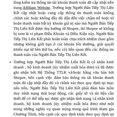
lòng kiểm tra thông tin tài khoản thanh toán đã cập nhật trên
trang
Affiliate Website
. Trường hợp Người Bán Tiếp Thị Liên
Kết cập nhật hoặc cung cấp thông tin thanh toán không
chính xác hoặc không đầy đủ dẫn đến việc chậm trễ hoặc trì
hoãn thanh toán bất kỳ khoản giá trị nào mà Người Bán Tiếp
Thị Liên Kết được thụ hưởng từ Shopee, thì Shopee sẽ không
bị xem là vi phạm Điều Khoản và Điều Kiện này. Người Bán
Tiếp Thị Liên Kết phải hoàn toàn chịu trách nhiệm (bao gồm
nhưng không giới hạn ở các khoản bồi thường, giải quyết
khiếu nại từ bên thứ ba, nếu có) liên quan đến các thông tin
thanh toán của Người Bán Tiếp Thị Liên Kết.
Trường hợp Người Bán Tiếp Thị Liên Kết là cá nhân kinh
doanh , hộ kinh doanh (ủy nhiệm xuất hóa đơn) và đã được
ghi nhận bởi Hệ Thống TTLK và/hoặc bằng văn bản bởi
Shopee, bên cạnh việc đảm bảo thông tin tài khoản thanh
toán đã cập nhật đầy đủ và chính xác theo quy định tại mục
nêu trên, Người Bán Tiếp Thị Liên Kết phải đảm bảo luôn
duy trình trạng thái hoạt động, các giấy tờ và tài liệu cần
thiết để có thể tiếp tục được ghi nhận tình trạng cá nhân kinh
doanh, hộ kinh doanh (ủy nhiệm xuất hóa đơn) như một
trong những nghĩa vụ quan trọng trong quá trình tham gia
Chương Trình, bên cạnh các quy định khác theo quy định tại