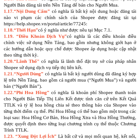
Người Bán đăng tải trên Nền Tảng để bán cho Người Mua.
1.17.“Nội Dung Cấm”
có nghĩa là bất kỳ nội dung hoặc đăng tải
nào vi phạm các chính sách của Shopee được đăng tải tại
https://help.shopee.vn/portal/article/77245:
1.18.“Thời Hạn”
có ý nghĩa như được nêu tại Mục 7.1.
1.19. “Điều Khoản Dịch Vụ”
có nghĩa là các điều khoản điều
chỉnh việc sử dụng Nền Tảng, bao gồm nhưng không giới hạn ở
các hướng dẫn hoặc quy chế được Shopee áp dụng hoặc cập nhật
theo từng thời kỳ.
1.20.“Lãnh Thổ"
có nghĩa là lãnh thổ đặt trụ sở của pháp nhân
Shopee sử dụng dịch vụ tiếp thị liên kết.
1.21.“Người Dùng”
có nghĩa là bất kỳ người dùng đã đăng ký hợp
lệ trên Nền Tảng, bao gồm cả người mua (“Người Mua”) và người
bán (“Người Bán”).
1.22.“Phí Hoa Hồng”
có nghĩa là khoản phí Shopee thanh toán
cho Người Bán Tiếp Thị Liên Kết được tính căn cứ trên Kết Quả
TTLK và tỷ lệ hoa hồng chia sẻ theo thông báo của Shopee vào
từng thời điểm cụ thể. Phí Hoa Hồng có thể bao gồm một trong các
loại sau: Hoa Hồng Cơ Bản, Hoa Hồng Xtra và Hoa Hồng Thưởng,
được quyết định theo từng loại chương trình cụ thể thuộc Chương
Trình TTLK.
1.23. “Xung Đột Lợi Ích”
Là bất cứ và mọi mối quan hệ, kết nối,