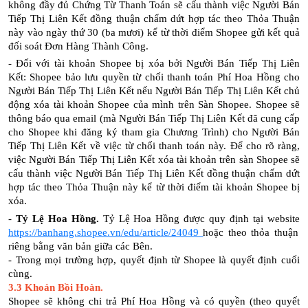
không đầy đủ Chứng Từ Thanh Toán sẽ cấu thành việc Người Bán
Tiếp Thị Liên Kết đồng thuận chấm dứt hợp tác theo Thỏa Thuận
này vào ngày thứ 30 (ba mươi) kể từ thời điểm Shopee gửi kết quả
đối soát Đơn Hàng Thành Công.
- Đối với tài khoản Shopee bị xóa bởi Người Bán Tiếp Thị Liên
Kết: Shopee bảo lưu quyền từ chối thanh toán Phí Hoa Hồng cho
Người Bán Tiếp Thị Liên Kết nếu Người Bán Tiếp Thị Liên Kết chủ
động xóa tài khoản Shopee của mình trên Sàn Shopee. Shopee sẽ
thông báo qua email (mà Người Bán Tiếp Thị Liên Kết đã cung cấp
cho Shopee khi đăng ký tham gia Chương Trình) cho Người Bán
Tiếp Thị Liên Kết về việc từ chối thanh toán này. Để cho rõ ràng,
việc Người Bán Tiếp Thị Liên Kết xóa tài khoản trên sàn Shopee sẽ
cấu thành việc Người Bán Tiếp Thị Liên Kết đồng thuận chấm dứt
hợp tác theo Thỏa Thuận này kể từ thời điểm tài khoản Shopee bị
xóa.
-
Tỷ Lệ Hoa Hồng.
Tỷ Lệ Hoa Hồng được quy định tại website
https://banhang.shopee.vn/edu/article/24049
hoặc theo thỏa thuận
riêng bằng văn bản giữa các Bên.
- Trong mọi trường hợp, quyết định từ Shopee là quyết định cuối
cùng.
3.3 Khoản Bồi Hoàn.
Shopee sẽ không chi trả Phí Hoa Hồng và có quyền (theo quyết