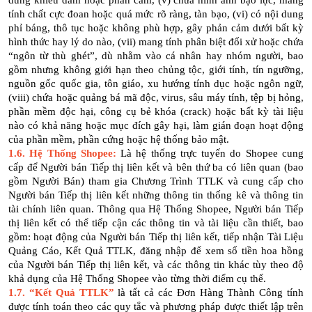
dung khiêu dâm hoặc phản cảm, (v) chứa hình ảnh bạo lực, mang
tính chất cực đoan hoặc quá mức rõ ràng, tàn bạo, (vi) có nội dung
phỉ báng, thô tục hoặc không phù hợp, gây phản cảm dưới bất kỳ
hình thức hay lý do nào, (vii) mang tính phân biệt đối xử hoặc chứa
“ngôn từ thù ghét”, dù nhằm vào cá nhân hay nhóm người, bao
gồm nhưng không giới hạn theo chủng tộc, giới tính, tín ngưỡng,
nguồn gốc quốc gia, tôn giáo, xu hướng tính dục hoặc ngôn ngữ,
(viii) chứa hoặc quảng bá mã độc, virus, sâu máy tính, tệp bị hỏng,
phần mềm độc hại, công cụ bẻ khóa (crack) hoặc bất kỳ tài liệu
nào có khả năng hoặc mục đích gây hại, làm gián đoạn hoạt động
của phần mềm, phần cứng hoặc hệ thống bảo mật.
1.6. Hệ Thống Shopee:
Là hệ thống trực tuyến do Shopee cung
cấp để Người bán Tiếp thị liên kết và bên thứ ba có liên quan (bao
gồm Người Bán) tham gia Chương Trình TTLK và cung cấp cho
Người bán Tiếp thị liên kết những thông tin thống kê và thông tin
tài chính liên quan. Thông qua Hệ Thống Shopee, Người bán Tiếp
thị liên kết có thể tiếp cận các thông tin và tài liệu cần thiết, bao
gồm: hoạt động của Người bán Tiếp thị liên kết, tiếp nhận Tài Liệu
Quảng Cáo, Kết Quả TTLK, đăng nhập để xem số tiền hoa hồng
của Người bán Tiếp thị liên kết, và các thông tin khác tùy theo độ
khả dụng của Hệ Thống Shopee vào từng thời điểm cụ thể.
1.7.
“Kết Quả TTLK”
là tất cả các Đơn Hàng Thành Công tính
được tính toán theo các quy tắc và phương pháp được thiết lập trên