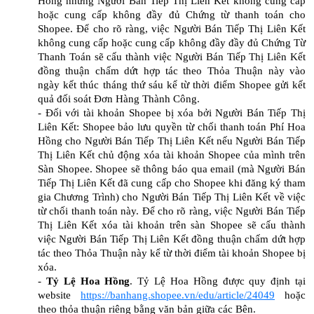
Hồng nhưng Người Bán Tiếp Thị Liên Kết không cung cấp
hoặc cung cấp không đầy đủ Chứng từ thanh toán cho
Shopee. Để cho rõ ràng, việc Người Bán Tiếp Thị Liên Kết
không cung cấp hoặc cung cấp không đầy đầy đủ Chứng Từ
Thanh Toán sẽ cấu thành việc Người Bán Tiếp Thị Liên Kết
đồng thuận chấm dứt hợp tác theo Thỏa Thuận này vào
ngày kết thúc tháng thứ sáu kể từ thời điểm Shopee gửi kết
quả đối soát Đơn Hàng Thành Công.
- Đối với tài khoản Shopee bị xóa bởi Người Bán Tiếp Thị
Liên Kết: Shopee bảo lưu quyền từ chối thanh toán Phí Hoa
Hồng cho Người Bán Tiếp Thị Liên Kết nếu Người Bán Tiếp
Thị Liên Kết chủ động xóa tài khoản Shopee của mình trên
Sàn Shopee. Shopee sẽ thông báo qua email (mà Người Bán
Tiếp Thị Liên Kết đã cung cấp cho Shopee khi đăng ký tham
gia Chương Trình) cho Người Bán Tiếp Thị Liên Kết về việc
từ chối thanh toán này. Để cho rõ ràng, việc Người Bán Tiếp
Thị Liên Kết xóa tài khoản trên sàn Shopee sẽ cấu thành
việc Người Bán Tiếp Thị Liên Kết đồng thuận chấm dứt hợp
tác theo Thỏa Thuận này kể từ thời điểm tài khoản Shopee bị
xóa.
-
Tỷ Lệ Hoa Hồng
. Tỷ Lệ Hoa Hồng được quy định tại
website
https://banhang.shopee.vn/edu/article/24049
hoặc
theo thỏa thuận riêng bằng văn bản giữa các Bên.