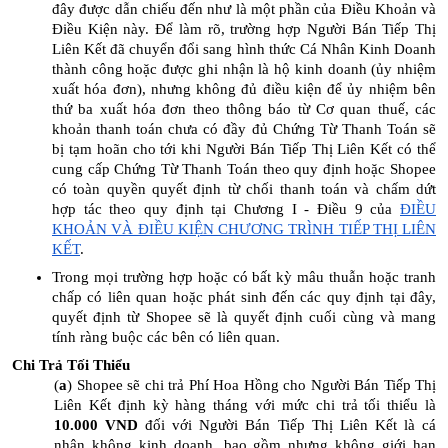
đây được dẫn chiếu đến như là một phần của Điều Khoản và
Điều Kiện này. Để làm rõ, trường hợp Người Bán Tiếp Thị
Liên Kết đã chuyển đổi sang hình thức Cá Nhân Kinh Doanh
thành công hoặc được ghi nhận là hộ kinh doanh (ủy nhiệm
xuất hóa đơn), nhưng không đủ điều kiện để ủy nhiệm bên
thứ ba xuất hóa đơn theo thông báo từ Cơ quan thuế, các
khoản thanh toán chưa có đầy đủ Chứng Từ Thanh Toán sẽ
bị tạm hoãn cho tới khi Người Bán Tiếp Thị Liên Kết có thể
cung cấp Chứng Từ Thanh Toán theo quy định hoặc Shopee
có toàn quyền quyết định từ chối thanh toán và chấm dứt
hợp tác theo quy định tại Chương I - Điều 9 của
ĐIỀU
KHOẢN VÀ ĐIỀU KIỆN CHƯƠNG TRÌNH TIẾP THỊ LIÊN
KẾT
.
Trong mọi trường hợp hoặc có bất kỳ mâu thuẫn hoặc tranh
chấp có liên quan hoặc phát sinh đến các quy định tại đây,
quyết định từ Shopee sẽ là quyết định cuối cùng và mang
tính ràng buộc các bên có liên quan.
Chi Trả Tối Thiểu
(
a
) Shopee sẽ chi trả Phí Hoa Hồng cho Người Bán Tiếp Thị
Liên Kết định kỳ hàng tháng với mức chi trả tối thiểu là
10.000 VND
đối với Người Bán Tiếp Thị Liên Kết là cá
nhân không kinh doanh, bao gồm nhưng không giới hạn