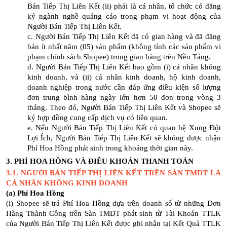
Bán Tiếp Thị Liên Kết (ii) phải là cá nhân, tổ chức có đăng
ký ngành nghề quảng cáo trong phạm vi hoạt động của
Người Bán Tiếp Thị Liên Kết.
c. Người Bán Tiếp Thị Liên Kết đã có gian hàng và đã đăng
bán ít nhất năm (05) sản phẩm (không tính các sản phẩm vi
phạm chính sách Shopee) trong gian hàng trên Nền Tảng.
d. Người Bán Tiếp Thị Liên Kết bao gồm (i) cá nhân không
kinh doanh, và (ii) cá nhân kinh doanh, hộ kinh doanh,
doanh nghiệp trong nước cần đáp ứng điều kiện số lượng
đơn trung bình hàng ngày lớn hơn 50 đơn trong vòng 3
tháng. Theo đó, Người Bán Tiếp Thị Liên Kết và Shopee sẽ
ký hợp đồng cung cấp dịch vụ có liên quan.
e. Nếu Người Bán Tiếp Thị Liên Kết có quan hệ Xung Đột
Lợi Ích, Người Bán Tiếp Thị Liên Kết sẽ không được nhận
Phí Hoa Hồng phát sinh trong khoảng thời gian này.
3. PHÍ HOA HỒNG VÀ ĐIỀU KHOẢN THANH TOÁN
3.1. NGƯỜI BÁN TIẾP THỊ LIÊN KẾT TRÊN SÀN TMĐT LÀ
CÁ NHÂN KHÔNG KINH DOANH
(a) Phí Hoa Hồng
(i) Shopee sẽ trả Phí Hoa Hồng dựa trên doanh số từ những Đơn
Hàng Thành Công trên Sàn TMĐT phát sinh từ Tài Khoản TTLK
của Người Bán Tiếp Thị Liên Kết được ghi nhận tại Kết Quả TTLK