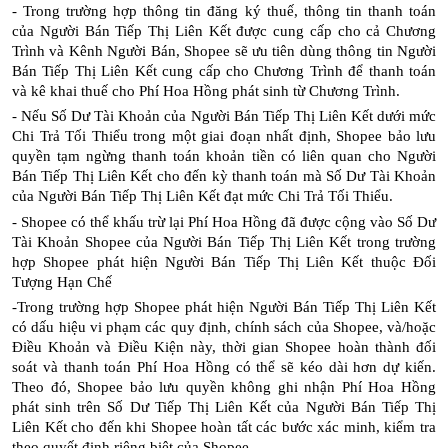
- Trong trường hợp thông tin đăng ký thuế, thông tin thanh toán
của Người Bán Tiếp Thị Liên Kết được cung cấp cho cả Chương
Trình và Kênh Người Bán, Shopee sẽ ưu tiên dùng thông tin Người
Bán Tiếp Thị Liên Kết cung cấp cho Chương Trình để thanh toán
và kê khai thuế cho Phí Hoa Hồng phát sinh từ Chương Trình.
- Nếu Số Dư Tài Khoản của Người Bán Tiếp Thị Liên Kết dưới mức
Chi Trả Tối Thiểu trong một giai đoạn nhất định, Shopee bảo lưu
quyền tạm ngừng thanh toán khoản tiền có liên quan cho Người
Bán Tiếp Thị Liên Kết cho đến kỳ thanh toán mà Số Dư Tài Khoản
của Người Bán Tiếp Thị Liên Kết đạt mức Chi Trả Tối Thiểu.
- Shopee có thể khấu trừ lại Phí Hoa Hồng đã được cộng vào Số Dư
Tài Khoản Shopee của Người Bán Tiếp Thị Liên Kết trong trường
hợp Shopee phát hiện Người Bán Tiếp Thị Liên Kết thuộc Đối
Tượng Hạn Chế
-Trong trường hợp Shopee phát hiện Người Bán Tiếp Thị Liên Kết
có dấu hiệu vi phạm các quy định, chính sách của Shopee, và/hoặc
Điều Khoản và Điều Kiện này, thời gian Shopee hoàn thành đối
soát và thanh toán Phí Hoa Hồng có thể sẽ kéo dài hơn dự kiến.
Theo đó, Shopee bảo lưu quyền không ghi nhận Phí Hoa Hồng
phát sinh trên Số Dư Tiếp Thị Liên Kết của Người Bán Tiếp Thị
Liên Kết cho đến khi Shopee hoàn tất các bước xác minh, kiểm tra
theo quyết định riêng biệt của Shopee.