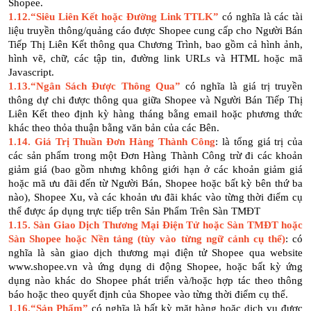
Shopee.
1.12.“Siêu Liên Kết hoặc Đường Link TTLK”
có nghĩa là các tài
liệu truyền thông/quảng cáo được Shopee cung cấp cho Người Bán
Tiếp Thị Liên Kết thông qua Chương Trình, bao gồm cả hình ảnh,
hình vẽ, chữ, các tập tin, đường link URLs và HTML hoặc mã
Javascript.
1.13.“Ngân Sách Được Thông Qua”
có nghĩa là giá trị truyền
thông dự chi được thông qua giữa Shopee và Người Bán Tiếp Thị
Liên Kết theo định kỳ hàng tháng bằng email hoặc phương thức
khác theo thỏa thuận bằng văn bản của các Bên.
1.14. Giá Trị Thuần Đơn Hàng Thành Công
: là tổng giá trị của
các sản phẩm trong một Đơn Hàng Thành Công trừ đi các khoản
giảm giá (bao gồm nhưng không giới hạn ở các khoản giảm giá
hoặc mã ưu đãi đến từ Người Bán, Shopee hoặc bất kỳ bên thứ ba
nào), Shopee Xu, và các khoản ưu đãi khác vào từng thời điểm cụ
thể được áp dụng trực tiếp trên Sản Phẩm Trên Sàn TMĐT
1.15.
Sàn Giao Dịch Thương Mại Điện Tử hoặc Sàn TMĐT hoặc
Sàn Shopee hoặc Nền tảng (tùy vào từng ngữ cảnh cụ thể)
: có
nghĩa là sàn giao dịch thương mại điện tử Shopee qua website
www.shopee.vn và ứng dụng di động Shopee, hoặc bất kỳ ứng
dụng nào khác do Shopee phát triển và/hoặc hợp tác theo thông
báo hoặc theo quyết định của Shopee vào từng thời điểm cụ thể.
1.16.“Sản Phẩm”
có nghĩa là bất kỳ mặt hàng hoặc dịch vụ được