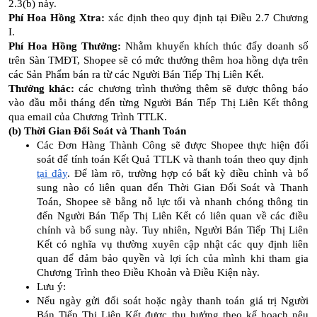
2.3(b) này.
Phí Hoa Hồng Xtra:
xác định theo quy định tại Điều 2.7 Chương
I.
Phí Hoa Hồng Thưởng:
Nhằm khuyến khích thúc đẩy doanh số
trên Sàn TMĐT, Shopee sẽ có mức thưởng thêm hoa hồng dựa trên
các Sản Phẩm bán ra từ các Người Bán Tiếp Thị Liên Kết.
Thưởng khác:
các chương trình thưởng thêm sẽ được thông báo
vào đầu mỗi tháng đến từng Người Bán Tiếp Thị Liên Kết thông
qua email của Chương Trình TTLK.
(b) Thời Gian Đối Soát và Thanh Toán
Các Đơn Hàng Thành Công sẽ được Shopee thực hiện đối
soát để tính toán Kết Quả TTLK và thanh toán theo quy định
tại đây
. Để làm rõ, trường hợp có bất kỳ điều chỉnh và bổ
sung nào có liên quan đến Thời Gian Đối Soát và Thanh
Toán, Shopee sẽ bằng nỗ lực tối và nhanh chóng thông tin
đến Người Bán Tiếp Thị Liên Kết có liên quan về các điều
chỉnh và bổ sung này. Tuy nhiên, Người Bán Tiếp Thị Liên
Kết có nghĩa vụ thường xuyên cập nhật các quy định liên
quan để đảm bảo quyền và lợi ích của mình khi tham gia
Chương Trình theo Điều Khoản và Điều Kiện này.
Lưu ý:
Nếu ngày gửi đối soát hoặc ngày thanh toán giá trị Người
Bán Tiếp Thị Liên Kết được thụ hưởng theo kế hoạch nêu