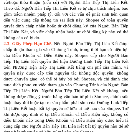
và/hoặc thỏa thuận (nếu có) với Người Bán Tiếp Thị Liên Kết.
Theo đó, Người Bán Tiếp Thị Liên Kết sẽ tự chịu trách nhiệm, bao
gồm trách nhiệm pháp lý, đối với các vấn đề phát sinh liên quan
đến việc cung cấp thông tin sai lệch này. Shopee có toàn quyền
quyết định chấp nhận hoặc từ chối đăng ký của Người Bán Tiếp
Thị Liên Kết, và việc chấp nhận hoặc từ chối đăng ký này có thể
không cần có lý do.
2.3. Giấy Phép Hạn Chế.
Nếu Người Bán Tiếp Thị Liên Kết được
chấp thuận tham gia vào Chương Trình, trong thời hạn có hiệu lực
của Điều Khoản và Điều Kiện này, Shopee cấp cho Người Bán
Tiếp Thị Liên Kết quyền thể hiện Đường Link Tiếp Thị Liên Kết
trên Phương Tiện Tiếp Thị Liên Kết bằng chi phí của mình, và
quyền này được cấp trên nguyên tắc không độc quyền, không
được chuyển giao, có thể bị hủy bỏ bởi Shopee, và chỉ dành cho
mục đích phục vụ việc tham gia vào Chương Trình của Người Bán
Tiếp Thị Liên Kết. Người Bán Tiếp Thị Liên Kết sẽ không, nếu
không được đồng ý trước bằng văn bản từ phía Shopee, chỉnh sửa
hoặc thay đổi hoặc tạo ra sản phẩm phái sinh của Đường Link Tiếp
Thị Liên Kết hoặc bất kỳ quyền sở hữu trí tuệ nào của Shopee. Trừ
khi được quy định rõ tại Điều Khoản và Điều Kiện này, không có
điều khoản nào trong Điều Khoản và Điều Kiện này được hiểu là
cung cấp cho Người Bán Tiếp Thị Liên Kết bất kỳ quyền nào để sử