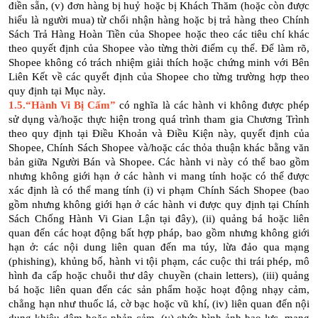
điền sẵn, (v) đơn hàng bị huỷ hoặc bị Khách Thăm (hoặc còn được
hiểu là người mua) từ chối nhận hàng hoặc bị trả hàng theo Chính
Sách Trả Hàng Hoàn Tiền của Shopee hoặc theo các tiêu chí khác
theo quyết định của Shopee vào từng thời điểm cụ thể. Để làm rõ,
Shopee không có trách nhiệm giải thích hoặc chứng minh với Bên
Liên Kết về các quyết định của Shopee cho từng trường hợp theo
quy định tại Mục này.
1.5.“Hành Vi Bị Cấm”
có nghĩa là các hành vi không được phép
sử dụng và/hoặc thực hiện trong quá trình tham gia Chương Trình
theo quy định tại Điều Khoản và Điều Kiện này, quyết định của
Shopee, Chính Sách Shopee và/hoặc các thỏa thuận khác bằng văn
bản giữa Người Bán và Shopee. Các hành vi này có thể bao gồm
nhưng không giới hạn ở các hành vi mang tính hoặc có thể được
xác định là có thể mang tính (i) vi phạm Chính Sách Shopee (bao
gồm nhưng không giới hạn ở các hành vi được quy định tại Chính
Sách Chống Hành Vi Gian Lận tại đây), (ii) quảng bá hoặc liên
quan đến các hoạt động bất hợp pháp, bao gồm nhưng không giới
hạn ở: các nội dung liên quan đến ma túy, lừa đảo qua mạng
(phishing), khủng bố, hành vi tội phạm, các cuộc thi trái phép, mô
hình đa cấp hoặc chuỗi thư dây chuyền (chain letters), (iii) quảng
bá hoặc liên quan đến các sản phẩm hoặc hoạt động nhạy cảm,
chẳng hạn như thuốc lá, cờ bạc hoặc vũ khí, (iv) liên quan đến nội