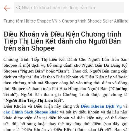
Trung tâm Hỗ trợ Shopee VN
Chương trình Shopee Seller Affiliate
Điều Khoản và Điều Kiện Chương trình
Tiếp Thị Liên Kết dành cho Người Bán
trên sàn Shopee
Chương Trình Tiếp Thị Liên Kết Dành Cho Người Bán Trên Sàn
Shopee là một dịch vụ bổ sung dành cho Người Bán Đã Đăng Ký
Shopee (
“Người Bán”
hoặc “
Bạn
”). Theo đó, Người Bán cung cấp
dịch vụ tiếp thị liên kết theo Điều Khoản và Điều Kiện này và/hoặc
theo chương trình mà Shopee công bố vào từng thời điểm và đồng
thời Shopee sẽ thanh toán Phí Hoa Hồng cho Người Bán (“
Chương
Trình
”). Người Bán tham gia Chương Trình được gọi chung là
“
Người Bán Tiếp Thị Liên Kết
”.
Điều Khoản và Điều Kiện này cùng với
Điều Khoản Dịch Vụ
và
c
ác Chính Sách Shopee khác
và bất kỳ điều khoản và tài liệu nào
khác được viện dẫn tại điều khoản và điều kiện này, có thể được
sửa đổi, bổ sung hoặc thay thế tùy từng thời điểm (sau đây gọi
chung là “Điều Khoản và Điều Kiện”) được giao kết giữa Bạn và