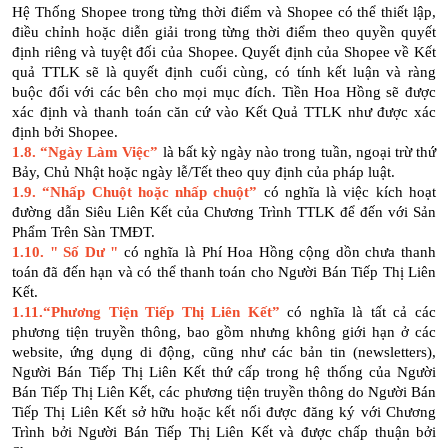
Hệ Thống Shopee trong từng thời điểm và Shopee có thể thiết lập,
điều chỉnh hoặc diễn giải trong từng thời điểm theo quyền quyết
định riêng và tuyệt đối của Shopee. Quyết định của Shopee về Kết
quả TTLK sẽ là quyết định cuối cùng, có tính kết luận và ràng
buộc đối với các bên cho mọi mục đích. Tiền Hoa Hồng sẽ được
xác định và thanh toán căn cứ vào Kết Quả TTLK như được xác
định bởi Shopee.
1.8. “Ngày Làm Việc”
là bất kỳ ngày nào trong tuần, ngoại trừ thứ
Bảy, Chủ Nhật hoặc ngày lễ/Tết theo quy định của pháp luật.
1.9.
“Nhấp Chuột hoặc nhấp chuột”
có nghĩa là việc kích hoạt
đường dẫn Siêu Liên Kết của Chương Trình TTLK để đến với Sản
Phẩm Trên Sàn TMĐT.
1.10. " Số Dư "
có nghĩa là Phí Hoa Hồng cộng dồn chưa thanh
toán đã đến hạn và có thể thanh toán cho Người Bán Tiếp Thị Liên
Kết.
1.11.“Phương Tiện Tiếp Thị Liên Kết”
có nghĩa là tất cả các
phương tiện truyền thông, bao gồm nhưng không giới hạn ở các
website, ứng dụng di động, cũng như các bản tin (newsletters),
Người Bán Tiếp Thị Liên Kết thứ cấp trong hệ thống của Người
Bán Tiếp Thị Liên Kết, các phương tiện truyền thông do Người Bán
Tiếp Thị Liên Kết sở hữu hoặc kết nối được đăng ký với Chương
Trình bởi Người Bán Tiếp Thị Liên Kết và được chấp thuận bởi