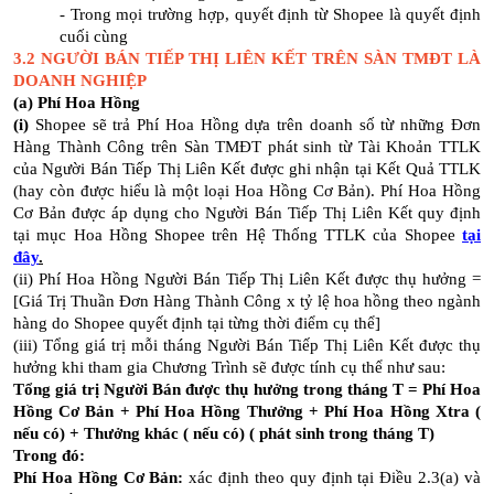
- Trong mọi trường hợp, quyết định từ Shopee là quyết định
cuối cùng
3.2 NGƯỜI BÁN TIẾP THỊ LIÊN KẾT TRÊN SÀN TMĐT LÀ
DOANH NGHIỆP
(a) Phí Hoa Hồng
(i)
Shopee sẽ trả Phí Hoa Hồng dựa trên doanh số từ những Đơn
Hàng Thành Công trên Sàn TMĐT phát sinh từ Tài Khoản TTLK
của Người Bán Tiếp Thị Liên Kết được ghi nhận tại Kết Quả TTLK
(hay còn được hiểu là một loại Hoa Hồng Cơ Bản). Phí Hoa Hồng
Cơ Bản được áp dụng cho Người Bán Tiếp Thị Liên Kết quy định
tại mục Hoa Hồng Shopee trên Hệ Thống TTLK của Shopee
tại
đây
.
(ii) Phí Hoa Hồng Người Bán Tiếp Thị Liên Kết được thụ hưởng =
[Giá Trị Thuần Đơn Hàng Thành Công x tỷ lệ hoa hồng theo ngành
hàng do Shopee quyết định tại từng thời điểm cụ thể]
(iii) Tổng giá trị mỗi tháng Người Bán Tiếp Thị Liên Kết được thụ
hưởng khi tham gia Chương Trình sẽ được tính cụ thể như sau:
Tổng giá trị Người Bán được thụ hưởng trong tháng T = Phí Hoa
Hồng Cơ Bản + Phí Hoa Hồng Thưởng + Phí Hoa Hồng Xtra (
nếu có) + Thưởng khác ( nếu có) ( phát sinh trong tháng T)
Trong đó:
Phí Hoa Hồng Cơ Bản:
xác định theo quy định tại Điều 2.3(a) và