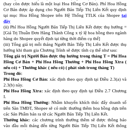
(hay còn được hiểu là một loại Hoa Hồng Cơ Bản). Phí Hoa Hồng
Cơ Bản được áp dụng cho Người Bán Tiếp Thị Liên Kết quy định
tại mục Hoa Hồng Shopee trên Hệ Thống TTLK của Shopee
tại
đây
(ii) Phí Hoa Hồng Người Bán Tiếp Thị Liên Kết được thụ hưởng =
[Giá Trị Thuần Đơn Hàng Thành Công x tỷ lệ hoa hồng theo ngành
hàng do Shopee quyết định tại từng thời điểm cụ thể]
(iii) Tổng giá trị mỗi tháng Người Bán Tiếp Thị Liên Kết được thụ
hưởng khi tham gia Chương Trình sẽ được tính cụ thể như sau:
Tổng giá trị Người Bán được thụ hưởng trong tháng T = Phí Hoa
Hồng Cơ Bản + Phí Hoa Hồng Thưởng + Phí Hoa Hồng Xtra (
nếu có) + Thưởng khác ( nếu có) ( phát sinh trong tháng T)
Trong đó:
Phí Hoa Hồng Cơ Bản:
xác định theo quy định tại Điều 2.3(a) và
2.3(b) này.
Phí Hoa Hồng Xtra:
xác định theo quy định tại Điều 2.7 Chương
I.
Phí Hoa Hồng Thưởng:
Nhằm khuyến khích thúc đẩy doanh số
trên Sàn TMĐT, Shopee sẽ có mức thưởng thêm hoa hồng dựa trên
các Sản Phẩm bán ra từ các Người Bán Tiếp Thị Liên Kết.
Thưởng khác
: các chương trình thưởng thêm sẽ được thông báo
vào đầu mỗi tháng đến từng Người Bán Tiếp Thị Liên Kết thông