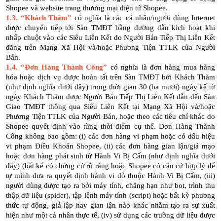
Shopee và website trang thương mại điện tử Shopee.
1.3.
“Khách Thăm”
có nghĩa là các cá nhân/người dùng Internet
được chuyển tiếp tới Sàn TMĐT bằng đường dẫn kích hoạt khi
nhấp chuột vào các Siêu Liên Kết do Người Bán Tiếp Thị Liên Kết
đăng trên Mạng Xã Hội và/hoặc Phương Tiện TTLK của Người
Bán.
1.4.
“Đơn Hàng Thành Công”
có nghĩa là đơn hàng mua hàng
hóa hoặc dịch vụ được hoàn tất trên Sàn TMĐT bởi Khách Thăm
(như định nghĩa dưới đây) trong thời gian 30 (ba mươi) ngày kể từ
ngày Khách Thăm được Người Bán Tiếp Thị Liên Kết dẫn đến Sàn
Giao TMĐT thông qua Siêu Liên Kết tại Mạng Xã Hội và/hoặc
Phương Tiện TTLK của Người Bán, hoặc theo các tiêu chí khác do
Shopee quyết định vào từng thời điểm cụ thể. Đơn Hàng Thành
Công không bao gồm: (i) các đơn hàng vi phạm hoặc có dấu hiệu
vi phạm Điều Khoản Shopee, (ii) các đơn hàng gian lận/giả mạo
hoặc đơn hàng phát sinh từ Hành Vi Bị Cấm (như định nghĩa dưới
đây) (bất kể có chứng cứ rõ ràng hoặc Shopee có căn cứ hợp lý để
tự mình đưa ra quyết định hành vi đó thuộc Hành Vi Bị Cấm, (iii)
người dùng được tạo ra bởi máy tính, chẳng hạn như bot, trình thu
thập dữ liệu (spider), tập lệnh máy tính (script) hoặc bất kỳ phương
thức tự động, giả lập hay gian lận nào khác nhằm tạo ra sự xuất
hiện như một cá nhân thực tế, (iv) sử dụng các trường dữ liệu được