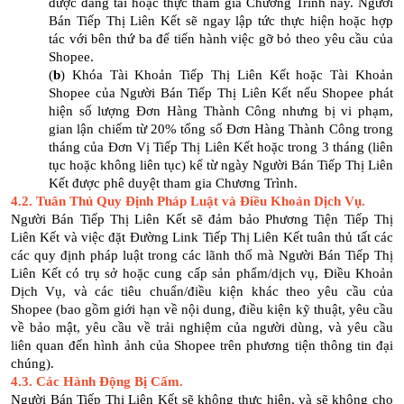
được đăng tải hoặc thực tham gia Chương Trình này. Người
Bán Tiếp Thị Liên Kết sẽ ngay lập tức thực hiện hoặc hợp
tác với bên thứ ba để tiến hành việc gỡ bỏ theo yêu cầu của
Shopee.
(
b
) Khóa Tài Khoản Tiếp Thị Liên Kết hoặc Tài Khoản
Shopee của Người Bán Tiếp Thị Liên Kết nếu Shopee phát
hiện số lượng Đơn Hàng Thành Công nhưng bị vi phạm,
gian lận chiếm từ 20% tổng số Đơn Hàng Thành Công trong
tháng của Đơn Vị Tiếp Thị Liên Kết hoặc trong 3 tháng (liên
tục hoặc không liên tục) kể từ ngày Người Bán Tiếp Thị Liên
Kết được phê duyệt tham gia Chương Trình.
4.2. Tuân Thủ Quy Định Pháp Luật và Điều Khoản Dịch Vụ.
Người Bán Tiếp Thị Liên Kết sẽ đảm bảo Phương Tiện Tiếp Thị
Liên Kết và việc đặt Đường Link Tiếp Thị Liên Kết tuân thủ tất các
các quy định pháp luật trong các lãnh thổ mà Người Bán Tiếp Thị
Liên Kết có trụ sở hoặc cung cấp sản phẩm/dịch vụ, Điều Khoản
Dịch Vụ, và các tiêu chuẩn/điều kiện khác theo yêu cầu của
Shopee (bao gồm giới hạn về nội dung, điều kiện kỹ thuật, yêu cầu
về bảo mật, yêu cầu về trải nghiệm của người dùng, và yêu cầu
liên quan đến hình ảnh của Shopee trên phương tiện thông tin đại
chúng).
4.3. Các Hành Động Bị Cấm.
Người Bán Tiếp Thị Liên Kết sẽ không thực hiện, và sẽ không cho