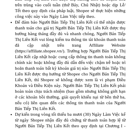
trên trùng vào cuối tuần (thứ Bảy, Chủ Nhật) hoặc dịp Lễ/
Tết theo quy định của pháp luật, Shopee sẽ thực hiện những
công việc này vào Ngày Làm Việc tiếp theo.
Để đảm bảo Người Bán Tiếp Thị Liên Kết có thể nhận được
thanh toán cho giá trị Người Bán Tiếp Thị Liên Kết được thụ
hưởng hàng tháng đầy đủ và nhanh chóng, Người Bán Tiếp
Thị Liên Kết vui lòng kiểm tra thông tin tài khoản thanh toán
đã cập nhật trên trang Affiliate Website
(https://affiliate.shopee.vn/). Trường hợp Người Bán Tiếp Thị
Liên Kết cập nhật hoặc cung cấp thông tin thanh toán không
chính xác hoặc không đầy đủ dẫn đến việc chậm trễ hoặc trì
hoãn thanh toán bất kỳ khoản giá trị nào Người Bán Tiếp Thị
Liên Kết được thụ hưởng từ Shopee cho Người Bán Tiếp Thị
Liên Kết, thì Shopee sẽ không được xem là vi phạm Điều
Khoản và Điều Kiện này. Người Bán Tiếp Thị Liên Kết phải
hoàn toàn chịu trách nhiệm (bao gồm nhưng không giới hạn
ở các khoản bồi thường, giải quyết khiếu nại từ bên thứ ba,
nếu có) liên quan đến các thông tin thanh toán của Người
Bán Tiếp Thị Liên Kết.
Dự kiến trong vòng tối thiểu ba mươi (30) Ngày Làm Việc kể
từ ngày Shopee nhận đầy đủ chứng từ thanh toán hợp lệ từ
Người Bán Tiếp Thị Liên Kết theo quy định tại Chương I -