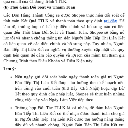
qua email của Chương Trình TTLK.
(b) Thời Gian Đối Soát và Thanh Toán
Các Đơn Hàng Thành Công sẽ được Shopee thực hiện đối soát để
tính toán Kết Quả TTLK và thanh toán theo quy định
tại đây
.
Để
làm rõ, trường hợp có bất kỳ điều chỉnh và bổ sung nào có liên
quan đến Thời Gian Đối Soát và Thanh Toán, Shopee sẽ bằng nỗ
lực tối và nhanh chóng thông tin đến Người Bán Tiếp Thị Liên Kết
có liên quan về các điều chỉnh và bổ sung này. Tuy nhiên, Người
Bán Tiếp Thị Liên Kết có nghĩa vụ thường xuyên cập nhật các quy
định liên quan để đảm bảo quyền và lợi ích của mình khi tham gia
Chương Trình theo Điều Khoản và Điều Kiện này.
Lưu ý:
Nếu ngày gửi đối soát hoặc ngày thanh toán giá trị Người
Bán Tiếp Thị Liên Kết được thụ hưởng theo kế hoạch nêu
trên trùng vào cuối tuần (thứ Bảy, Chủ Nhật) hoặc dịp Lễ/
Tết theo quy định của pháp luật, Shopee sẽ thực hiện những
công việc này vào Ngày Làm Việc tiếp theo.
Trường hợp Đối Tác TLLK là cá nhân,
để đảm bảo Người
Bán Tiếp Thị Liên Kết có thể nhận được thanh toán cho giá
trị Người Bán Tiếp Thị Liên Kết được thụ hưởng hàng tháng
đầy đủ và nhanh chóng, Người Bán Tiếp Thị Liên Kết vui