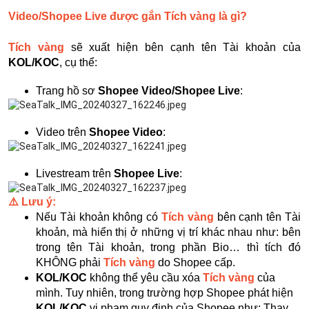
Video/Shopee Live được gắn Tích vàng là gì?
Tích vàng
sẽ xuất hiện bên cạnh tên Tài khoản của
KOL/KOC
, cụ thể:
Trang hồ sơ
Shopee Video/Shopee Live
:
Video trên
Shopee Video
:
Livestream trên
Shopee Live
:
⚠️ Lưu ý:
Nếu Tài khoản không có
Tích vàng
bên cạnh tên Tài
khoản, mà hiển thị ở những vị trí khác nhau như: bên
trong tên Tài khoản, trong phần Bio… thì tích đó
KHÔNG phải
Tích vàng
do Shopee cấp.
KOL/KOC
không thể yêu cầu xóa
Tích vàng
của
mình. Tuy nhiên, trong trường hợp Shopee phát hiện
KOL/KOC
vi phạm quy định của Shopee như: Thay