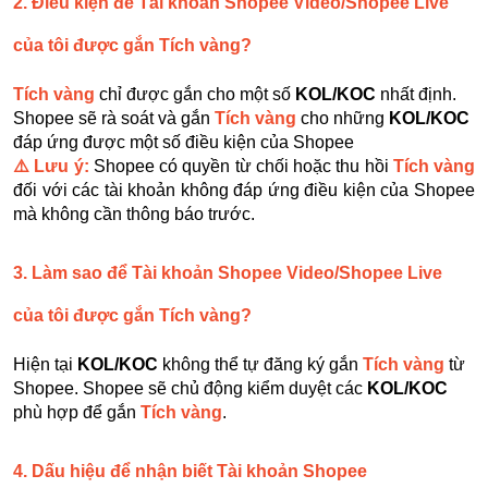
2. Điều kiện để Tài khoản Shopee Video/Shopee Live
của tôi được gắn Tích vàng?
Tích vàng
chỉ được gắn cho một số
KOL/KOC
nhất định.
Shopee sẽ rà soát và gắn
Tích vàng
cho những
KOL/KOC
đáp ứng được một số điều kiện của Shopee
⚠️ Lưu ý:
Shopee có quyền từ chối hoặc thu hồi
Tích vàng
đối với các tài khoản không đáp ứng điều kiện của Shopee
mà không cần thông báo trước.
3. Làm sao để Tài khoản Shopee Video/Shopee Live
của tôi được gắn Tích vàng?
Hiện tại
KOL/KOC
không thể tự đăng ký gắn
Tích vàng
từ
Shopee. Shopee sẽ chủ động kiểm duyệt các
KOL/KOC
phù hợp để gắn
Tích vàng
.
4. Dấu hiệu để nhận biết Tài khoản Shopee